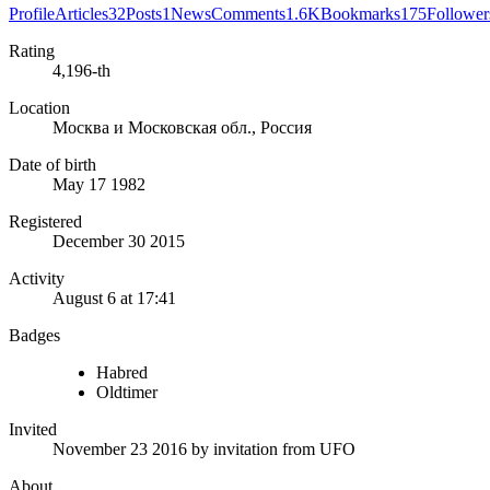
Profile
Articles
32
Posts
1
News
Comments
1.6K
Bookmarks
175
Follower
Rating
4,196-th
Location
Москва и Московская обл., Россия
Date of birth
May 17 1982
Registered
December 30 2015
Activity
August 6 at 17:41
Badges
Habred
Oldtimer
Invited
November 23 2016
by invitation from
UFO
About