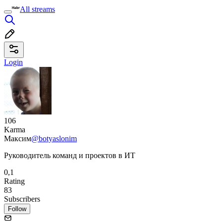
All streams
Login
106
Karma
Максим
@botyaslonim
Руководитель команд и проектов в ИТ
0,1
Rating
83
Subscribers
Follow