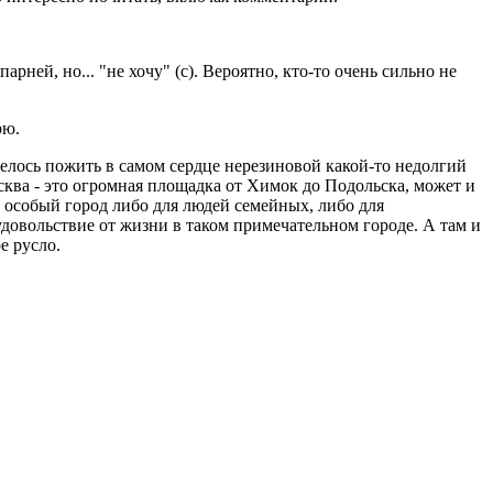
ней, но... "не хочу" (с). Вероятно, кто-то очень сильно не
рю.
велось пожить в самом сердце нерезиновой какой-то недолгий
сква - это огромная площадка от Химок до Подольска, может и
й особый город либо для людей семейных, либо для
удовольствие от жизни в таком примечательном городе. А там и
е русло.