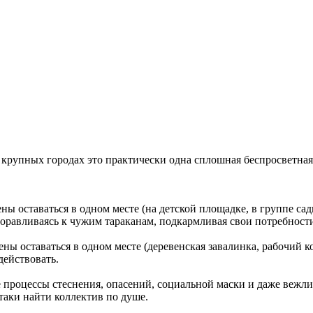
крупных городах это практически одна сплошная беспросветная р
ы оставаться в одном месте (на детской площадке, в группе сади
иноравливаясь к чужим тараканам, подкармливая свои потребнос
ы оставаться в одном месте (деревенская завалинка, рабочий кол
действовать.
процессы стеснения, опасений, социальной маски и даже вежли
таки найти коллектив по душе.