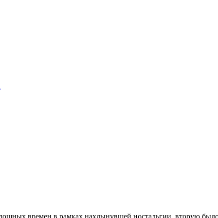
а
идошных времен в рамках нахлынувшей ностальгии, вторую было