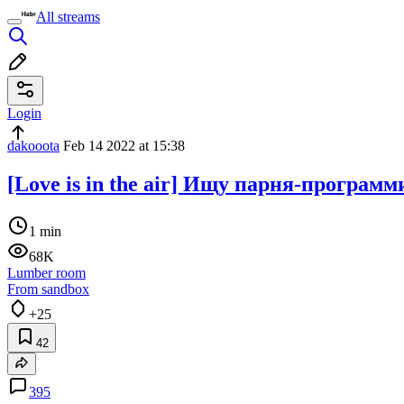
All streams
Login
dakooota
Feb 14 2022 at 15:38
[Love is in the air] Ищу парня-програм
1 min
68K
Lumber room
From sandbox
+25
42
395