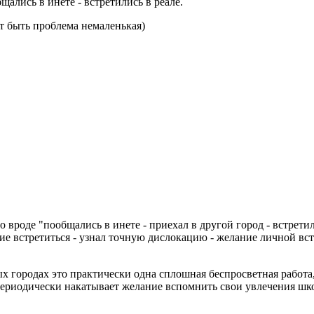
щались в инете - встретились в реале.
ет быть проблема немаленькая)
о вроде "пообщались в инете - приехал в другой город - встретил
ние встретиться - узнал точную дислокацию - желание личной вст
х городах это практически одна сплошная беспросветная работа, 
 периодически накатывает желание вспомнить свои увлечения школ