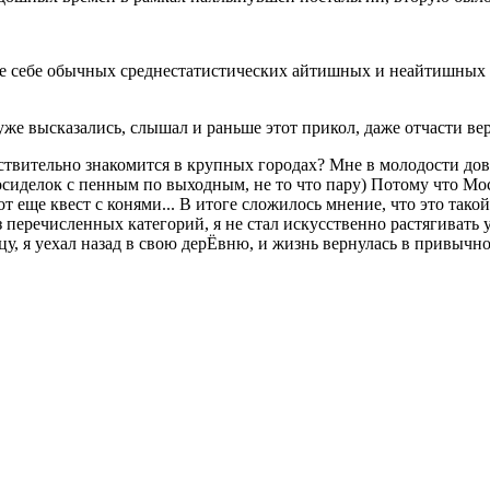
е себе обычных среднестатистических айтишных и неайтишных пар
же высказались, слышал и раньше этот прикол, даже отчасти ве
йствительно знакомится в крупных городах? Мне в молодости до
посиделок с пенным по выходным, не то что пару) Потому что Мо
т еще квест с конями... В итоге сложилось мнение, что это тако
 перечисленных категорий, я не стал искусственно растягивать 
у, я уехал назад в свою дерЁвню, и жизнь вернулась в привычно