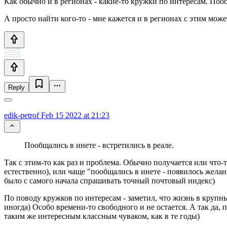
Как обычно и в регионах - какие-то кружки по интересам. Пооб
А просто найти кого-то - мне кажется и в регионах с этим мож
Reply
edik-petrof
Feb 15 2022 at 21:23
Пообщались в инете - встретились в реале.
Так с этим-то как раз и проблема. Обычно получается или что-т
естественно), или чаще "пообщались в инете - появилось жела
было с самого начала спрашивать точный почтовый индекс)
По поводу кружков по интересам - заметил, что жизнь в крупны
иногда) Особо времени-то свободного и не остается. А так да,
таким же интересным классным чуваком, как в те годы)