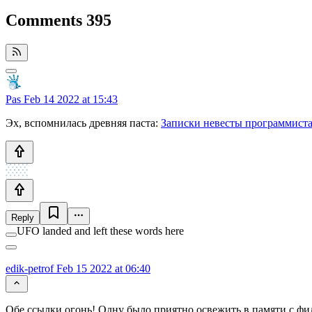
Comments
395
Pas
Feb 14 2022 at 15:43
Эх, вспомнилась древняя паста:
Записки невесты программист
Reply
UFO landed and left these words here
edik-petrof
Feb 15 2022 at 06:40
Обе ссылки огонь! Одну было приятно освежить в памяти с ф