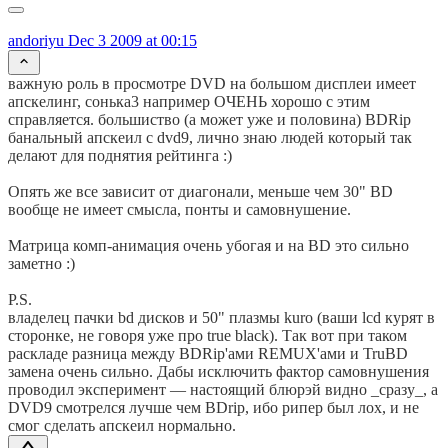
andoriyu
Dec 3 2009 at 00:15
важную роль в просмотре DVD на большом дисплеи имеет
апскелинг, сонька3 например ОЧЕНЬ хорошо с этим
справляется. большиство (а может уже и половина) BDRip
банальный апскеил с dvd9, лично знаю людей который так
делают для поднятия рейтинга :)
Опять же все зависит от диагонали, меньше чем 30" BD
вообще не имеет смысла, понты и самовнушение.
Матрица комп-анимация очень убогая и на BD это сильно
заметно :)
P.S.
владелец пачки bd дисков и 50" плазмы kuro (ваши lcd курят в
сторонке, не говоря уже про true black). Так вот при таком
раскладе разница между BDRip'ами REMUX'ами и TruBD
замена очень сильно. Дабы исключить фактор самовнушения
проводил эксперимент — настоящий блюрэй видно _сразу_, а
DVD9 смотрелся лучше чем BDrip, ибо рипер был лох, и не
смог сделать апскеил нормально.