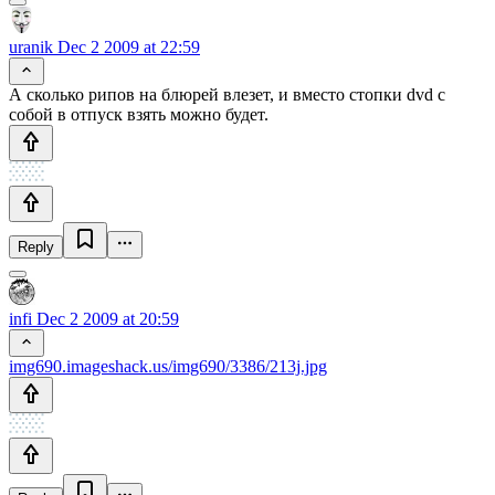
uranik
Dec 2 2009 at 22:59
А сколько рипов на блюрей влезет, и вместо стопки dvd с
собой в отпуск взять можно будет.
Reply
infi
Dec 2 2009 at 20:59
img690.imageshack.us/img690/3386/213j.jpg