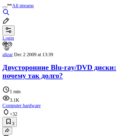
All streams
Login
alizar
Dec 2 2009 at 13:39
Двусторонние Blu-ray/DVD диски:
почему так долго?
1 min
3.1K
Computer hardware
+32
3