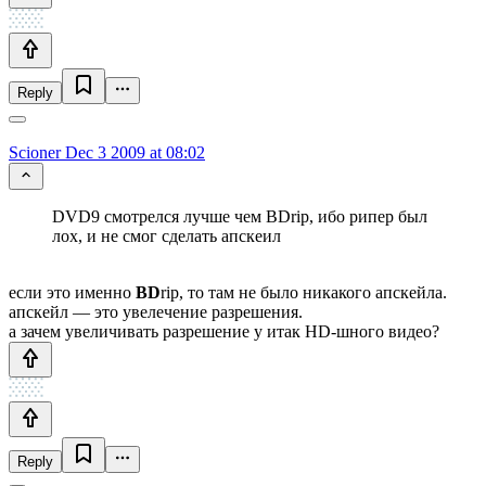
Reply
Scioner
Dec 3 2009 at 08:02
DVD9 смотрелся лучше чем BDrip, ибо рипер был
лох, и не смог сделать апскеил
если это именно
BD
rip, то там не было никакого апскейла.
апскейл — это увелечение разрешения.
а зачем увеличивать разрешение у итак HD-шного видео?
Reply