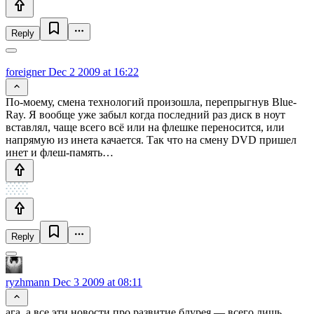
Reply
foreigner
Dec 2 2009 at 16:22
По-моему, смена технологий произошла, перепрыгнув Blue-
Ray. Я вообще уже забыл когда последний раз диск в ноут
вставлял, чаще всего всё или на флешке переносится, или
напрямую из инета качается. Так что на смену DVD пришел
инет и флеш-память…
Reply
ryzhmann
Dec 3 2009 at 08:11
ага, а все эти новости про развитие блурея — всего лишь