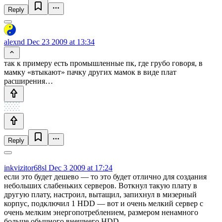
Reply
alexnd
Dec 23 2009 at 13:34
так к примеру есть промышленные пк, где грубо говоря, в
мамку «втыкают» пачку других мамок в виде плат
расширения…
Reply
inkvizitor68sl
Dec 3 2009 at 17:24
если это будет дешево — то это будет отлично для создания
небольших слабеньких серверов. Воткнул такую плату в
другую плату, настроил, вытащил, запихнул в мизерный
корпус, подключил 1 HDD — вот и очень мелкий сервер с
очень мелким энергопотреблением, размером ненамного
больше обычного внешнего HDD.