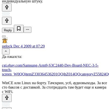
индивидуальную штуку.
Reply
uglock
Dec 4 2009 at 07:29
Да пжалста:
cgi.ebay.com/Samsung-Arm9-S3C2440-Dev-Board-NEC-3-5-
touch-
screen_W0QQitemZ330364536201QQihZ014QQcategoryZ55824
WinCE или Linux на борту. Тачскрин, усб, аудиовыходы. За все
сто баксов с доставкой. За стотридцать там будет еще и камера
с WiFi.