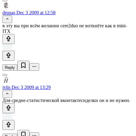
drunas
Dec 3 2009 at 12:58
в эту вы при всём желании cere2duo не воткнёте как в mini-
ITX
Reply
ivlis
Dec 3 2009 at 13:29
Для средне-статистической вконтактесиделки он и не нужен.