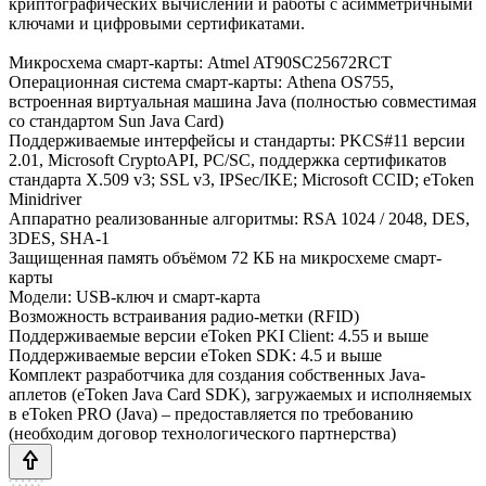
криптографических вычислений и работы с асимметричными
ключами и цифровыми сертификатами.
Микросхема смарт-карты: Atmel AT90SC25672RCT
Операционная система смарт-карты: Athena OS755,
встроенная виртуальная машина Java (полностью совместимая
со стандартом Sun Java Card)
Поддерживаемые интерфейсы и стандарты: PKCS#11 версии
2.01, Microsoft CryptoAPI, PC/SC, поддержка сертификатов
стандарта X.509 v3; SSL v3, IPSec/IKE; Microsoft CCID; eToken
Minidriver
Аппаратно реализованные алгоритмы: RSA 1024 / 2048, DES,
3DES, SHA-1
Защищенная память объёмом 72 КБ на микросхеме смарт-
карты
Модели: USB-ключ и смарт-карта
Возможность встраивания радио-метки (RFID)
Поддерживаемые версии eToken PKI Client: 4.55 и выше
Поддерживаемые версии eToken SDK: 4.5 и выше
Комплект разработчика для создания собственных Java-
аплетов (eToken Java Card SDK), загружаемых и исполняемых
в eToken PRO (Java) – предоставляется по требованию
(необходим договор технологического партнерства)