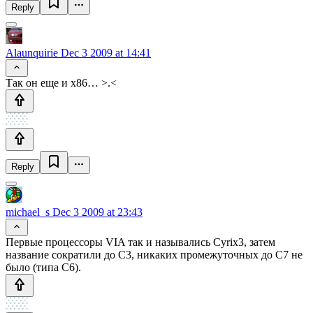
Reply
Alaunquirie
Dec 3 2009 at 14:41
Так он еще и х86… >.<
Reply
michael_s
Dec 3 2009 at 23:43
Первые процессоры VIA так и назывались Cyrix3, затем
название сократили до C3, никаких промежуточных до C7 не
было (типа С6).