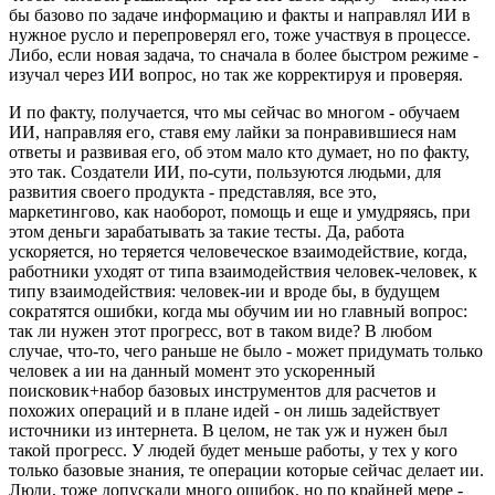
бы базово по задаче информацию и факты и направлял ИИ в
нужное русло и перепроверял его, тоже участвуя в процессе.
Либо, если новая задача, то сначала в более быстром режиме -
изучал через ИИ вопрос, но так же корректируя и проверяя.
И по факту, получается, что мы сейчас во многом - обучаем
ИИ, направляя его, ставя ему лайки за понравившиеся нам
ответы и развивая его, об этом мало кто думает, но по факту,
это так. Создатели ИИ, по-сути, пользуются людьми, для
развития своего продукта - представляя, все это,
маркетингово, как наоборот, помощь и еще и умудряясь, при
этом деньги зарабатывать за такие тесты. Да, работа
ускоряется, но теряется человеческое взаимодействие, когда,
работники уходят от типа взаимодействия человек-человек, к
типу взаимодействия: человек-ии и вроде бы, в будущем
сократятся ошибки, когда мы обучим ии но главный вопрос:
так ли нужен этот прогресс, вот в таком виде? В любом
случае, что-то, чего раньше не было - может придумать только
человек а ии на данный момент это ускоренный
поисковик+набор базовых инструментов для расчетов и
похожих операций и в плане идей - он лишь задействует
источники из интернета. В целом, не так уж и нужен был
такой прогресс. У людей будет меньше работы, у тех у кого
только базовые знания, те операции которые сейчас делает ии.
Люди, тоже допускали много ошибок, но по крайней мере -