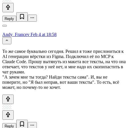
Reply
Andy_Francev
Feb 4 at 18:58
То же самое буквально сегодня. Решил я тоже прислониться к
AI генерации вёрстки из Figma. Подключил её по MCP к
Claude Code. Прошу вытянуть из макета все тексты, на что она
отвечает, что текстов у неё нет, и мне надо их скопипастить в
чат руками.
"А зачем мне ты тогда? Найди тексты сама". И, вы не
поверите, но "Я был неправ, вот ваши тексты". То есть, всё
может, но почему-то не хочет.
Reply