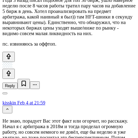
Года 3 назад писал подобное для топ 30 бирж, ушло наверное
неделю после 8 часов работы тратил пару часов на добавление
5 бирж в день. Хотел проанализировать на предмет
арбитража, какой наивный я был)) там HFT-шники в секунду
выравнивают цены). Единственно, что обнаружил, что на
некоторых биржах цены уходят выше/ниже по рынку -
видимо совсем малая ликвидность на них.
пс. извиняюсь за оффтоп.
Reply
kisskin
Feb 4 at 21:59
Не знаю, порадует Вас этот факт или огорчит, но расскажу.
Начал я с арбитража в 2018м и тогда проделал огромную
работу, но совсем немного не довёл, еще бы неделю и уже
хватило, но тоже посчитал это бесперспективным. Потом