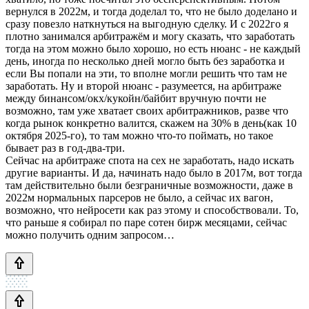
вернулся в 2022м, и тогда доделал то, что не было доделано и
сразу повезло наткнуться на выгодную сделку. И с 2022го я
плотно занимался арбитражём и могу сказать, что заработать
тогда на этом можно было хорошо, но есть нюанс - не каждый
день, иногда по несколько дней могло быть без заработка и
если Вы попали на эти, то вполне могли решить что там не
заработать. Ну и второй нюанс - разумеется, на арбитраже
между бинансом/окх/кукойн/байбит вручную почти не
возможно, там уже хватает своих арбитражников, разве что
когда рынок конкретно валится, скажем на 30% в день(как 10
октября 2025-го), то там можно что-то поймать, но такое
бывает раз в год-два-три.
Сейчас на арбитраже спота на cex не заработать, надо искать
другие варианты. И да, начинать надо было в 2017м, вот тогда
там действительно были безграничные возможности, даже в
2022м нормальных парсеров не было, а сейчас их вагон,
возможно, что нейросети как раз этому и способствовали. То,
что раньше я собирал по паре сотен бирж месяцами, сейчас
можно получить одним запросом…