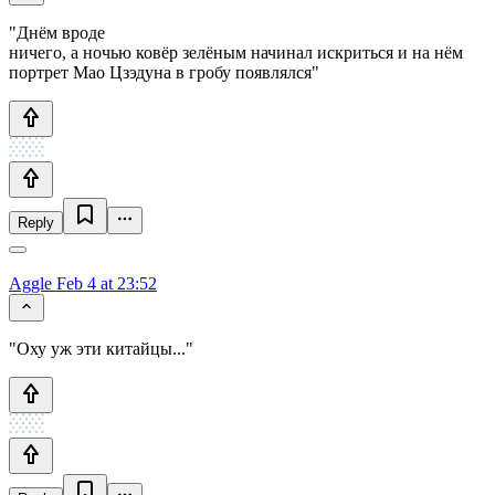
"Днём вроде
ничего, а ночью ковёр зелёным начинал искриться и на нём
портрет Мао Цзэдуна в гробу появлялся"
Reply
Aggle
Feb 4 at 23:52
"Оху уж эти китайцы..."