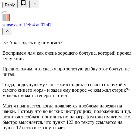
Reply
sunsexsurf
Feb 4 at 07:47
>> А как здесь rag помогает?
Воспримем ллм как очень хорошего болтуна, который прочел
кучу книг.
Предположим, что сказку про золотую рыбку этот болтун не
читал.
Тогда, подсунув ему чанк «жил старик со своею старухой у
самого синего моря» и задав ему вопрос «с кем жил старик?»
модель сможет сгенерить ответ.
Магия начинается, когда появляется проблема нарезки на
чанки. Потому что во всяких инструкциях, положениях и т.д.
возникает соблазн попилить по параграфам или пунктам. Но
быстро выясняется, что пункт 123 по тексту ссылается на
пункт 12 и это все запутывает.