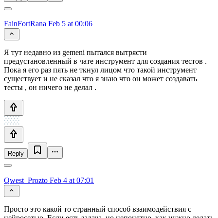
FainFortRana
Feb 5 at 00:06
Я тут недавно из gemeni пытался вытрясти
предустановленный в чате инструмент для создания тестов .
Пока я его раз пять не ткнул лицом что такой инструмент
существует и не сказал что я знаю что он может создавать
тесты , он ничего не делал .
Reply
Qwest_Prozto
Feb 4 at 07:01
Просто это какой то странный способ взаимодействия с
нейросетью. Если есть задача, но непонятно, как нужно делать