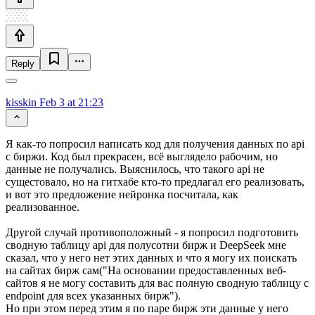
Reply
kisskin
Feb 3 at 21:23
Я как-то попросил написать код для получения данных по api
с биржи. Код был прекрасен, всё выглядело рабочим, но
данные не получались. Выяснилось, что такого api не
сущестовало, но на гитхабе кто-то предлагал его реализовать,
и вот это предложение нейронка посчитала, как
реализованное.
Другой случай противоположный - я попросил подготовить
сводную таблицу api для полусотни бирж и DeepSeek мне
сказал, что у него нет этих данных и что я могу их поискать
на сайтах бирж сам("На основании предоставленных веб-
сайтов я не могу составить для вас полную сводную таблицу с
endpoint для всех указанных бирж").
Но при этом перед этим я по паре бирж эти данные у него