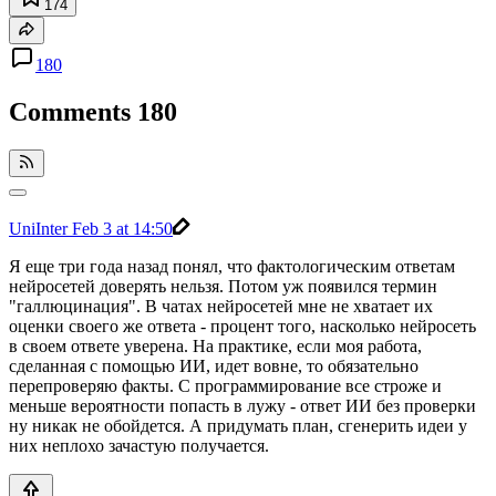
174
180
Comments
180
UniInter
Feb 3 at 14:50
Я еще три года назад понял, что фактологическим ответам
нейросетей доверять нельзя. Потом уж появился термин
"галлюцинация". В чатах нейросетей мне не хватает их
оценки своего же ответа - процент того, насколько нейросеть
в своем ответе уверена. На практике, если моя работа,
сделанная с помощью ИИ, идет вовне, то обязательно
перепроверяю факты. С программирование все строже и
меньше вероятности попасть в лужу - ответ ИИ без проверки
ну никак не обойдется. А придумать план, сгенерить идеи у
них неплохо зачастую получается.