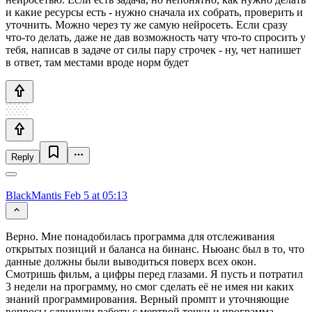
и какие ресурсы есть - нужно сначала их собрать, проверить и
уточнить. Можно через ту же самую нейросеть. Если сразу
что-то делать, даже не дав возможность чату что-то спросить у
тебя, написав в задаче от силы пару строчек - ну, чет напишет
в ответ, там местами вроде норм будет
Reply
BlackMantis
Feb 5 at 05:13
Верно. Мне понадобилась программа для отслеживания
открытых позиций и баланса на бинанс. Ньюанс был в то, что
данные должны были выводиться поверх всех окон.
Смотришь фильм, а цифры перед глазами. Я пусть и потратил
3 недели на программу, но смог сделать её не имея ни каких
знаний программирования. Верный промпт и уточняющие
вопросы сдвинули работу с мертвой точки и программа