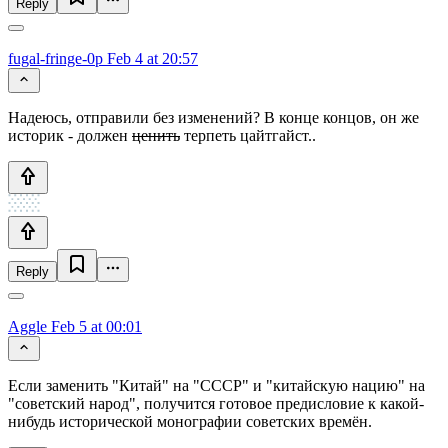
Reply
fugal-fringe-0p
Feb 4 at 20:57
Надеюсь, отправили без изменений? В конце концов, он же
историк - должен
ценить
терпеть цайтгайст..
Reply
Aggle
Feb 5 at 00:01
Если заменить "Китай" на "СССР" и "китайскую нацию" на
"советский народ", получится готовое предисловие к какой-
нибудь исторической монографии советских времён.