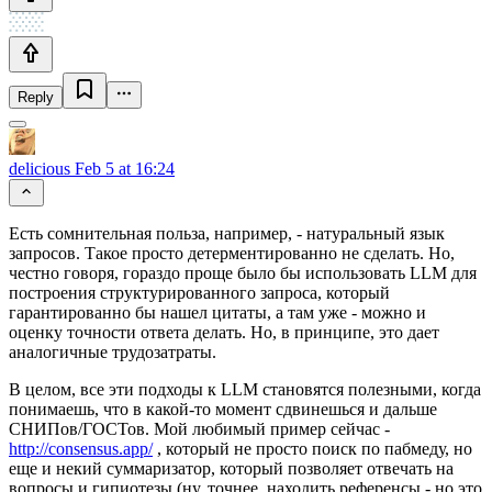
Reply
delicious
Feb 5 at 16:24
Есть сомнительная польза, например, - натуральный язык
запросов. Такое просто детерментированно не сделать. Но,
честно говоря, гораздо проще было бы использовать LLM для
построения структурированного запроса, который
гарантированно бы нашел цитаты, а там уже - можно и
оценку точности ответа делать. Но, в принципе, это дает
аналогичные трудозатраты.
В целом, все эти подходы к LLM становятся полезными, когда
понимаешь, что в какой-то момент сдвинешься и дальше
СНИПов/ГОСТов. Мой любимый пример сейчас -
http://consensus.app/
, который не просто поиск по пабмеду, но
еще и некий суммаризатор, который позволяет отвечать на
вопросы и гипиотезы (ну, точнее, находить референсы - но это