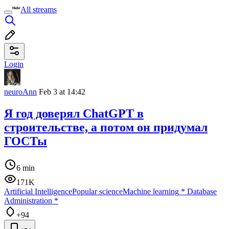
All streams
Login
neuroAnn
Feb 3 at 14:42
Я год доверял ChatGPT в
строительстве, а потом он придумал
ГОСТы
6 min
171K
Artificial Intelligence
Popular science
Machine learning
*
Database
Administration
*
+94