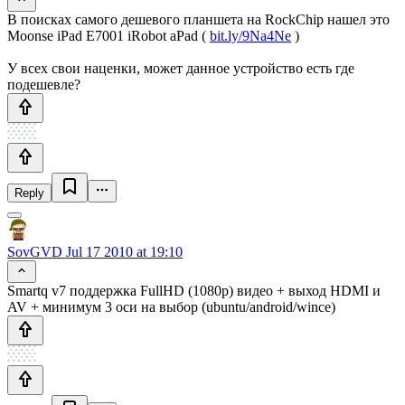
В поисках самого дешевого планшета на RockChip нашел это
Moonse iPad E7001 iRobot aPad (
bit.ly/9Na4Ne
)
У всех свои наценки, может данное устройство есть где
подешевле?
Reply
SovGVD
Jul 17 2010 at 19:10
Smartq v7 поддержка FullHD (1080p) видео + выход HDMI и
AV + минимум 3 оси на выбор (ubuntu/android/wince)