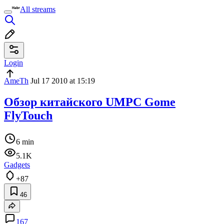
All streams
Login
AmeTh
Jul 17 2010 at 15:19
Обзор китайского UMPC Gome
FlyTouch
6 min
5.1K
Gadgets
+87
46
167