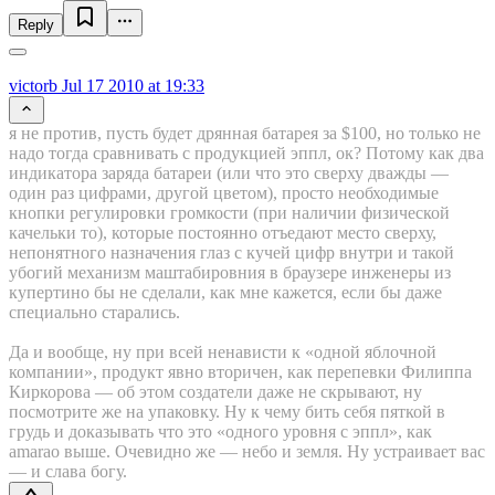
Reply
victorb
Jul 17 2010 at 19:33
я не против, пусть будет дрянная батарея за $100, но только не
надо тогда сравнивать с продукцией эппл, ок? Потому как два
индикатора заряда батареи (или что это сверху дважды —
один раз цифрами, другой цветом), просто необходимые
кнопки регулировки громкости (при наличии физической
качельки то), которые постоянно отъедают место сверху,
непонятного назначения глаз с кучей цифр внутри и такой
убогий механизм маштабировния в браузере инженеры из
купертино бы не сделали, как мне кажется, если бы даже
специально старались.
Да и вообще, ну при всей ненависти к «одной яблочной
компании», продукт явно вторичен, как перепевки Филиппа
Киркорова — об этом создатели даже не скрывают, ну
посмотрите же на упаковку. Ну к чему бить себя пяткой в
грудь и доказывать что это «одного уровня с эппл», как
amarao выше. Очевидно же — небо и земля. Ну устраивает вас
— и слава богу.