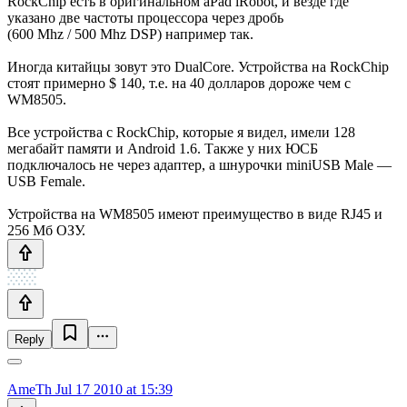
RockChip есть в оригинальном aPad iRobot, и везде где
указано две частоты процессора через дробь
(600 Mhz / 500 Mhz DSP) например так.
Иногда китайцы зовут это DualCore. Устройства на RockChip
стоят примерно $ 140, т.е. на 40 долларов дороже чем с
WM8505.
Все устройства с RockChip, которые я видел, имели 128
мегабайт памяти и Android 1.6. Также у них ЮСБ
подключалось не через адаптер, а шнурочки miniUSB Male —
USB Female.
Устройства на WM8505 имеют преимущество в виде RJ45 и
256 Мб ОЗУ.
Reply
AmeTh
Jul 17 2010 at 15:39