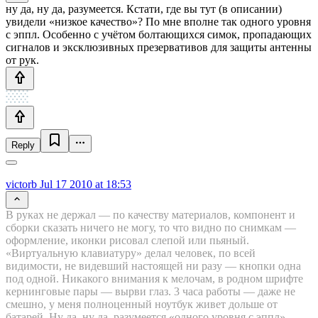
ну да, ну да, разумеется. Кстати, где вы тут (в описании)
увидели «низкое качество»? По мне вполне так одного уровня
с эппл. Особенно с учётом болтающихся симок, пропадающих
сигналов и эксклюзивных презервативов для защиты антенны
от рук.
Reply
victorb
Jul 17 2010 at 18:53
В руках не держал — по качеству материалов, компонент и
сборки сказать ничего не могу, то что видно по снимкам —
оформление, иконки рисовал слепой или пьяный.
«Виртуальную клавиатуру» делал человек, по всей
видимости, не видевший настоящей ни разу — кнопки одна
под одной. Никакого внимания к мелочам, в родном шрифте
кернинговые пары — вырви глаз. 3 часа работы — даже не
смешно, у меня полноценный ноутбук живет дольше от
батарей. Ну да, ну да, разумеется «одного уровня с эппл».