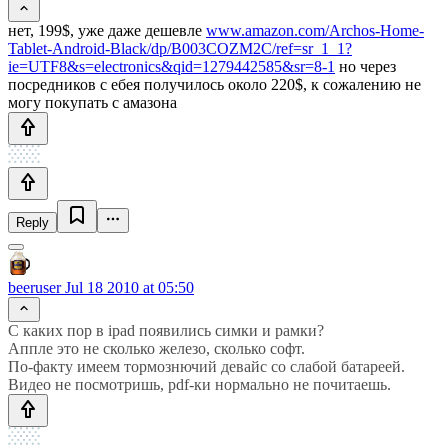
нет, 199$, уже даже дешевле
www.amazon.com/Archos-Home-
Tablet-Android-Black/dp/B003COZM2C/ref=sr_1_1?
ie=UTF8&s=electronics&qid=1279442585&sr=8-1
но через
посредников с ебея получилось около 220$, к сожалению не
могу покупать с амазона
Reply
beeruser
Jul 18 2010 at 05:50
С каких пор в ipad появились симки и рамки?
Аппле это не сколько железо, сколько софт.
По-факту имеем тормознючий девайс со слабой батареей.
Видео не посмотришь, pdf-ки нормально не почитаешь.