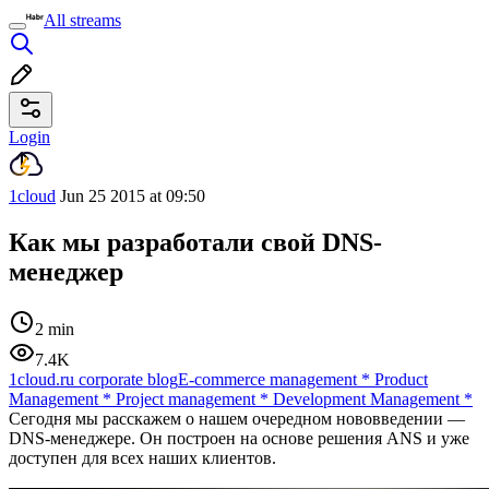
All streams
Login
1cloud
Jun 25 2015 at 09:50
Как мы разработали свой DNS-
менеджер
2 min
7.4K
1cloud.ru corporate blog
E-commerce management
*
Product
Management
*
Project management
*
Development Management
*
Сегодня мы расскажем о нашем очередном нововведении —
DNS-менеджере. Он построен на основе решения ANS и уже
доступен для всех наших клиентов.