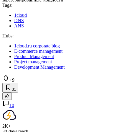
Tags:
1cloud
DNS
ANS
Hubs:
1cloud.ru corporate blog
E-commerce management
Product Management
Project management
Development Management
+9
31
10
2K+
30-days reach