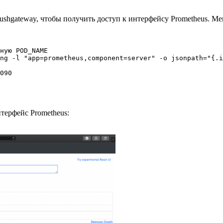
pushgateway, чтобы получить доступ к интерфейсу Prometheus. Ме
ную POD_NAME

ng -l "app=prometheus,component=server" -o jsonpath="{.i
терфейс Prometheus: