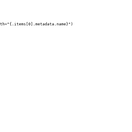
th="{.items[0].metadata.name}")
