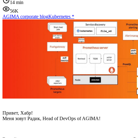
14 min
56K
AGIMA corporate blog
Kubernetes
*
Привет, Хабр!
Меня зовут Радик, Head of DevOps of AGIMA!