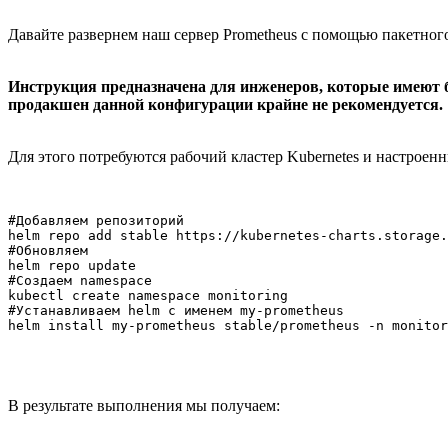
Давайте развернем наш сервер Prometheus с помощью пакетног
Инструкция предназначена для инженеров, которые имеют б
продакшен данной конфигурации крайне не рекомендуется.
Для этого потребуются рабочий кластер Kubernetes и настроенн
#Добавляем репозиторий

helm repo add stable https://kubernetes-charts.storage.
#Обновляем

helm repo update

#Создаем namespace

kubectl create namespace monitoring

#Устанавливаем helm c именем my-prometheus

В результате выполнения мы получаем: