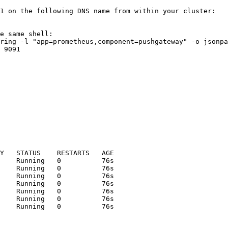
1 on the following DNS name from within your cluster:

e same shell:

ring -l "app=prometheus,component=pushgateway" -o jsonpa
 9091

Y   STATUS    RESTARTS   AGE

    Running   0          76s

    Running   0          76s

    Running   0          76s

    Running   0          76s

    Running   0          76s

    Running   0          76s
