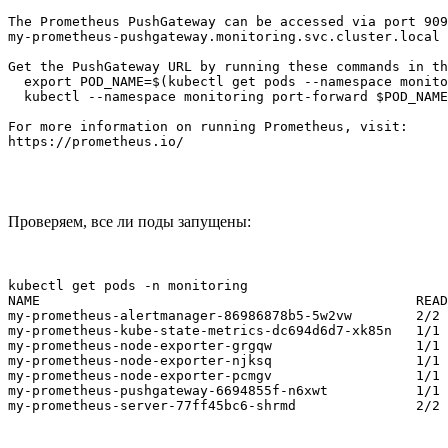
The Prometheus PushGateway can be accessed via port 909
my-prometheus-pushgateway.monitoring.svc.cluster.local

Get the PushGateway URL by running these commands in th
  export POD_NAME=$(kubectl get pods --namespace monito
  kubectl --namespace monitoring port-forward $POD_NAME
For more information on running Prometheus, visit:

Проверяем, все ли поды запущены:
kubectl get pods -n monitoring

NAME                                               READ
my-prometheus-alertmanager-86986878b5-5w2vw        2/2 
my-prometheus-kube-state-metrics-dc694d6d7-xk85n   1/1 
my-prometheus-node-exporter-grgqw                  1/1 
my-prometheus-node-exporter-njksq                  1/1 
my-prometheus-node-exporter-pcmgv                  1/1 
my-prometheus-pushgateway-6694855f-n6xwt           1/1 