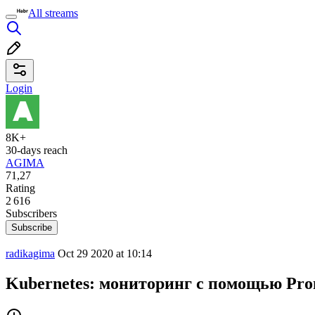
All streams
Login
8K+
30-days reach
AGIMA
71,27
Rating
2 616
Subscribers
Subscribe
radikagima
Oct 29 2020 at 10:14
Kubernetes: мониторинг c помощью Pro