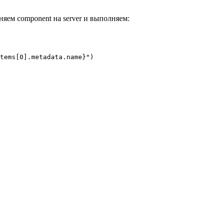
няем component на server и выполняем:
tems[0].metadata.name}")
