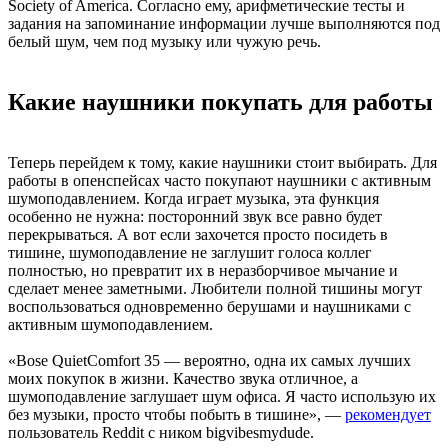
Society of America. Согласно ему, арифметические тесты и
задания на запоминание информации лучше выполняются под
белый шум, чем под музыку или чужую речь.
Какие наушники покупать для работы
Теперь перейдем к тому, какие наушники стоит выбирать. Для
работы в опенспейсах часто покупают наушники с активным
шумоподавлением. Когда играет музыка, эта функция
особенно не нужна: посторонний звук все равно будет
перекрываться. А вот если захочется просто посидеть в
тишине, шумоподавление не заглушит голоса коллег
полностью, но превратит их в неразборчивое мычание и
сделает менее заметными. Любители полной тишины могут
воспользоваться одновременно берушами и наушниками с
активным шумоподавлением.
«Bose QuietComfort 35 — вероятно, одна их самых лучших
моих покупок в жизни. Качество звука отличное, а
шумоподавление заглушает шум офиса. Я часто использую их
без музыки, просто чтобы побыть в тишине», —
рекомендует
пользователь Reddit с ником bigvibesmydude.