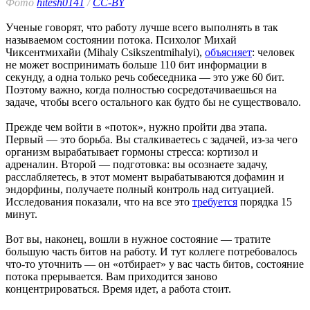
Фото
hitesh0141
/
CC-BY
Ученые говорят, что работу лучше всего выполнять в так
называемом состоянии потока. Психолог Михай
Чиксентмихайи (Mihaly Csikszentmihalyi),
объясняет
: человек
не может воспринимать больше 110 бит информации в
секунду, а одна только речь собеседника — это уже 60 бит.
Поэтому важно, когда полностью сосредотачиваешься на
задаче, чтобы всего остального как будто бы не существовало.
Прежде чем войти в «поток», нужно пройти два этапа.
Первый — это борьба. Вы сталкиваетесь с задачей, из-за чего
организм вырабатывает гормоны стресса: кортизол и
адреналин. Второй — подготовка: вы осознаете задачу,
расслабляетесь, в этот момент вырабатываются дофамин и
эндорфины, получаете полный контроль над ситуацией.
Исследования показали, что на все это
требуется
порядка 15
минут.
Вот вы, наконец, вошли в нужное состояние — тратите
большую часть битов на работу. И тут коллеге потребовалось
что-то уточнить — он «отбирает» у вас часть битов, состояние
потока прерывается. Вам приходится заново
концентрироваться. Время идет, а работа стоит.