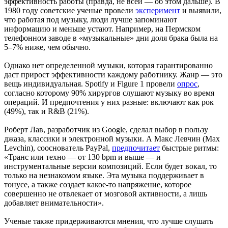
эффективность работы (правда, не всей — об этом дальше). В
1980 году советские ученые провели
эксперимент
и выявили,
что работая под музыку, люди лучше запоминают
информацию и меньше устают. Например, на Пермском
телефонном заводе в «музыкальные» дни доля брака была на
5–7% ниже, чем обычно.
Однако нет определенной музыки, которая гарантированно
даст прирост эффективности каждому работнику. Жанр — это
вещь индивидуальная. Spotify и Figure 1 провели
опрос
,
согласно которому 90% хирургов слушают музыку во время
операций. И предпочтения у них разные: включают как рок
(49%), так и R&B (21%).
Роберт Лав, разработчик из Google, сделал выбор в пользу
джаза, классики и электронной музыки. А Макс Левчин (Max
Levchin), сооснователь PayPal,
предпочитает
быстрые ритмы:
«Транс или техно — от 130 bpm и выше — и
инструментальные версии композиций. Если будет вокал, то
только на незнакомом языке. Эта музыка поддерживает в
тонусе, а также создает какое-то напряжение, которое
совершенно не отвлекает от мозговой активности, а лишь
добавляет внимательности».
Ученые также придерживаются мнения, что лучше слушать