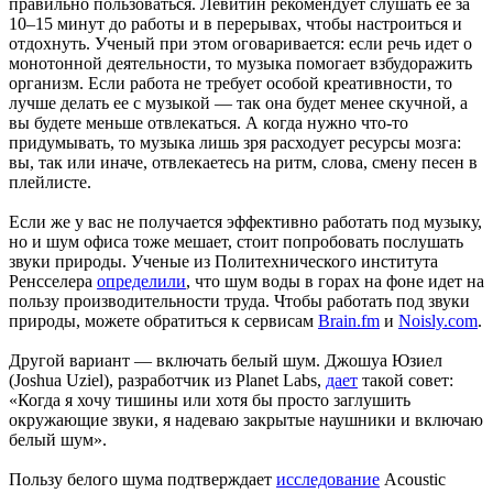
правильно пользоваться. Левитин рекомендует слушать её за
10–15 минут до работы и в перерывах, чтобы настроиться и
отдохнуть. Ученый при этом оговаривается: если речь идет о
монотонной деятельности, то музыка помогает взбудоражить
организм. Если работа не требует особой креативности, то
лучше делать ее с музыкой — так она будет менее скучной, а
вы будете меньше отвлекаться. А когда нужно что-то
придумывать, то музыка лишь зря расходует ресурсы мозга:
вы, так или иначе, отвлекаетесь на ритм, слова, смену песен в
плейлисте.
Если же у вас не получается эффективно работать под музыку,
но и шум офиса тоже мешает, стоит попробовать послушать
звуки природы. Ученые из Политехнического института
Ренсселера
определили
, что шум воды в горах на фоне идет на
пользу производительности труда. Чтобы работать под звуки
природы, можете обратиться к сервисам
Brain.fm
и
Noisly.com
.
Другой вариант — включать белый шум. Джошуа Юзиел
(Joshua Uziel), разработчик из Planet Labs,
дает
такой совет:
«Когда я хочу тишины или хотя бы просто заглушить
окружающие звуки, я надеваю закрытые наушники и включаю
белый шум».
Пользу белого шума подтверждает
исследование
Acoustic