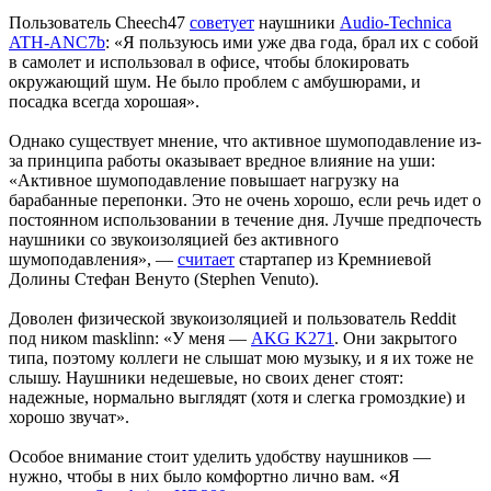
Пользователь Cheech47
советует
наушники
Audio-Technica
ATH-ANC7b
: «Я пользуюсь ими уже два года, брал их с собой
в самолет и использовал в офисе, чтобы блокировать
окружающий шум. Не было проблем с амбушюрами, и
посадка всегда хорошая».
Однако существует мнение, что активное шумоподавление из-
за принципа работы оказывает вредное влияние на уши:
«Активное шумоподавление повышает нагрузку на
барабанные перепонки. Это не очень хорошо, если речь идет о
постоянном использовании в течение дня. Лучше предпочесть
наушники со звукоизоляцией без активного
шумоподавления», —
считает
стартапер из Кремниевой
Долины Стефан Венуто (Stephen Venuto).
Доволен физической звукоизоляцией и пользователь Reddit
под ником masklinn: «У меня —
AKG K271
. Они закрытого
типа, поэтому коллеги не слышат мою музыку, и я их тоже не
слышу. Наушники недешевые, но своих денег стоят:
надежные, нормально выглядят (хотя и слегка громоздкие) и
хорошо звучат».
Особое внимание стоит уделить удобству наушников —
нужно, чтобы в них было комфортно лично вам. «Я