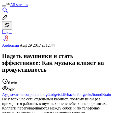
All streams
Login
Audioman
Aug 29 2017 at 12:44
Надеть наушники и стать
эффективнее: Как музыка влияет на
продуктивность
6 min
20K
Аудиомания corporate blog
Gadgets
Lifehacks for geeks
Sound
Brain
Не у всех нас есть отдельный кабинет, поэтому иной раз
приходится работать в шумных опенспейсах и коворкингах.
Коллеги переговариваются между собой и по телефонам,
«жужжит» техника — в таких условиях сложно