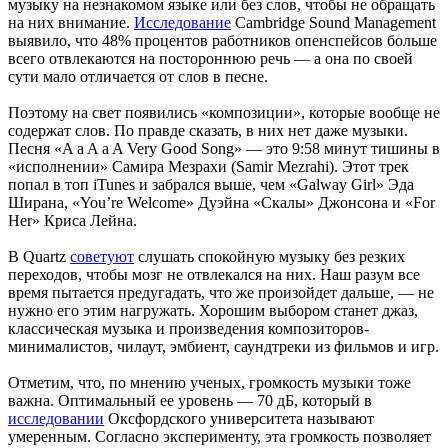
музыку на незнакомом языке или без слов, чтобы не обращать
на них внимание.
Исследование
Cambridge Sound Management
выявило, что 48% процентов работников опенспейсов больше
всего отвлекаются на постороннюю речь — а она по своей
сути мало отличается от слов в песне.
Поэтому на свет появились «композиции», которые вообще не
содержат слов. По правде сказать, в них нет даже музыки.
Песня «A a A a A Very Good Song» — это 9:58 минут тишины в
«исполнении» Самира Мезрахи (Samir Mezrahi). Этот трек
попал в топ iTunes и забрался выше, чем «Galway Girl» Эда
Ширана, «You’re Welcome» Дуэйна «Скалы» Джонсона и «For
Her» Криса Лейна.
В Quartz
советуют
слушать спокойную музыку без резких
переходов, чтобы мозг не отвлекался на них. Наш разум все
время пытается предугадать, что же произойдет дальше, — не
нужно его этим нагружать. Хорошим выбором станет джаз,
классическая музыка и произведения композиторов-
минималистов, чилаут, эмбиент, саундтреки из фильмов и игр.
Отметим, что, по мнению ученых, громкость музыки тоже
важна. Оптимальный ее уровень — 70 дБ, который в
исследовании
Оксфордского университета называют
умеренным. Согласно эксперименту, эта громкость позволяет