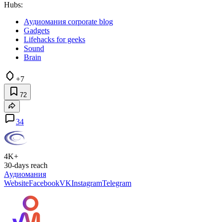
Hubs:
Аудиомания corporate blog
Gadgets
Lifehacks for geeks
Sound
Brain
+7
72
34
4K+
30-days reach
Аудиомания
Website
Facebook
VK
Instagram
Telegram