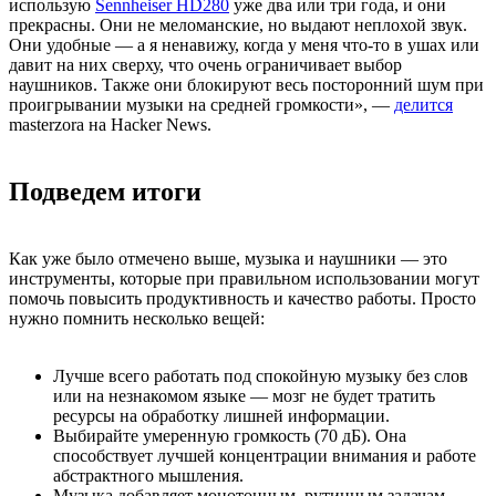
использую
Sennheiser HD280
уже два или три года, и они
прекрасны. Они не меломанские, но выдают неплохой звук.
Они удобные — а я ненавижу, когда у меня что-то в ушах или
давит на них сверху, что очень ограничивает выбор
наушников. Также они блокируют весь посторонний шум при
проигрывании музыки на средней громкости», —
делится
masterzora на Hacker News.
Подведем итоги
Как уже было отмечено выше, музыка и наушники — это
инструменты, которые при правильном использовании могут
помочь повысить продуктивность и качество работы. Просто
нужно помнить несколько вещей:
Лучше всего работать под спокойную музыку без слов
или на незнакомом языке — мозг не будет тратить
ресурсы на обработку лишней информации.
Выбирайте умеренную громкость (70 дБ). Она
способствует лучшей концентрации внимания и работе
абстрактного мышления.
Музыка добавляет монотонным, рутинным задачам