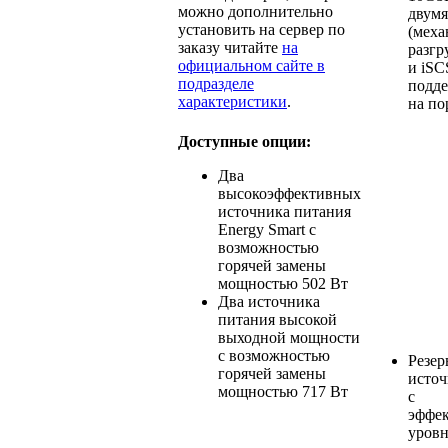
можно дополнительно
двум
установить на сервер по
(мех
заказу читайте
на
разгр
официальном сайте в
и iSC
подразделе
подд
характеристики
.
на по
Доступные опции:
Два
высокоэффективных
источника питания
Energy Smart с
возможностью
горячей замены
мощностью 502 Вт
Два источника
питания высокой
выходной мощности
с возможностью
Резе
горячей замены
источ
мощностью 717 Вт
с
эффе
уровн