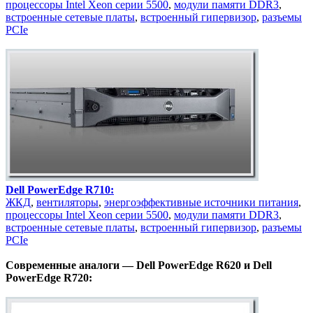
процессоры Intel Xeon серии 5500
,
модули памяти DDR3
,
встроенные сетевые платы
,
встроенный гипервизор
,
разъемы
PCIe
Dell PowerEdge R710:
ЖКД
,
вентиляторы
,
энергоэффективные источники питания
,
процессоры Intel Xeon серии 5500
,
модули памяти DDR3
,
встроенные сетевые платы
,
встроенный гипервизор
,
разъемы
PCIe
Современные аналоги — Dell PowerEdge R620 и Dell
PowerEdge R720: