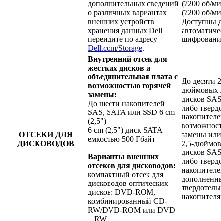
дополнительных сведений
(7200 об/м
о различных вариантах
(7200 об/ми
внешних устройств
Доступны д
хранения данных Dell
автоматиче
перейдите по адресу
шифровани
Dell.com/Storage
.
Внутренний отсек для
жестких дисков и
объединительная плата с
До десяти 2
возможностью горячей
дюймовых 
замены:
дисков SA
До шести накопителей
либо тверд
SAS, SATA или SSD 6 cm
накопителе
(2,5")
возможност
6 cm (2,5") диск SATA
ОТСЕКИ ДЛЯ
замены или
емкостью 500 Гбайт
ДИСКОВОДОВ
2,5-дюймов
дисков SA
Варианты внешних
либо тверд
отсеков для дисководов:
накопителе
компактный отсек для
дополненн
дисководов оптических
твердотел
дисков: DVD-ROM,
накопителя
комбинированный CD-
RW/DVD-ROM или DVD
+ RW