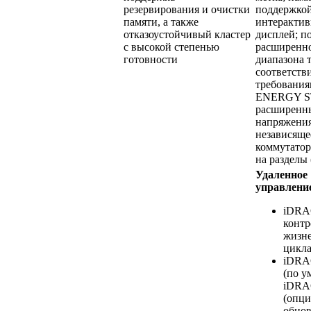
резервирования и очистки
поддержко
памяти, а также
интеракти
отказоустойчивый кластер
дисплей; п
с высокой степенью
расширенн
готовности
диапазона 
соответств
требования
ENERGY S
расширенн
напряжения
независяще
коммутатор
на разделы
Удаленное
управлени
iDRA
контр
жизн
цикл
iDRAC
(по у
iDRAC
(опци
обнов