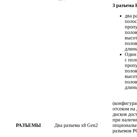
3 разъема 
два р
поло
пропу
поло
высот
поло
длин
Один 
с пол
пропу
поло
высот
поло
длин
(конфигура
отсеком на 
дисков дос
при наличи
РАЗЪЕМЫ
Два разъема x8 Gen2
опциональ
разъемов P