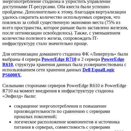
энергопотребление стадиона и упростить управление
доступными IT-ресурсами. Оба квеста были успешно
пройдены. Дополнительно к этому, благодаря виртуализации
удалось сократить количество используемых серверов, что
повлекло за собой существенную экономию места (75% из
всего пространства, которое раньше было заставлено железом,
после оптимизации освободилось). Также, с уменьшением
количества полезного железа, сопровождать IT-
инфраструктуру стало значительно проще.
Для оптимизации домашнего стадиона ФК «Ливерпуль» были
выбраны 4 сервера
PowerEdge R710
и 2 сервера
PowerEdge
R610
, структура хранения данных была усовершенствована с
использованием сети хранения данных
Dell EqualLogic
PS6000X
.
Сильными сторонами серверов PowerEdge R610 и PowerEdge
R710 на момент внедрения в инфраструктуру стадиона
«Энфилд» были:
сокращение энергопотребления и повышение
производительности по сравнению с серверами
прошлых поколений;
логическое расположение компонентов и источника
питания в серверах, совместимость с серверами