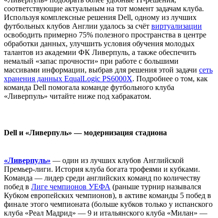
соответствующие актуальным на тот момент задачам клуба.
Используя комплексные решения Dell, одному из лучших
футбольных клубов Англии удалось за счёт
виртуализации
освободить примерно 75% полезного пространства в центре
обработки данных, улучшить условия обучения молодых
талантов из академии ФК Ливерпуль, а также обеспечить
немалый «запас прочности» при работе с большими
массивами информации, выбрав для решения этой задачи
сеть
хранения данных EqualLogic PS6000X
. Подробнее о том, как
команда Dell помогала команде футбольного клуба
«Ливерпуль» читайте ниже под хабракатом.
Dell и «Ливерпуль» — модернизация стадиона
«Ливерпуль»
— один из лучших клубов Английской
Премьер-лиги. История клуба богата трофеями и кубками.
Команда — лидер среди английских команд по количеству
побед в
Лиге чемпионов УЕФА
(раньше турнир назывался
Кубком европейских чемпионов), в активе команды 5 побед в
финале этого чемпионата (больше кубков только у испанского
клуба «Реал Мадрид» — 9 и итальянского клуба «Милан» —