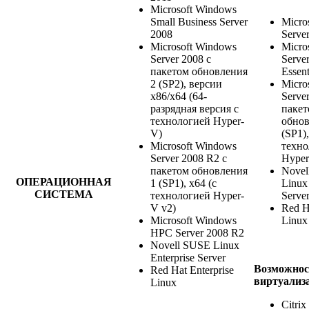
Microsoft Windows
Small Business Server
Micro
2008
Serve
Microsoft Windows
Micro
Server 2008 с
Serve
пакетом обновления
Essent
2 (SP2), версии
Micro
x86/x64 (64-
Serve
разрядная версия с
пакет
технологией Hyper-
обнов
V)
(SP1),
Microsoft Windows
техно
Server 2008 R2 с
Hyper
пакетом обновления
Novel
ОПЕРАЦИОННАЯ
1 (SP1), x64 (с
Linux 
СИСТЕМА
технологией Hyper-
Serve
V v2)
Red H
Microsoft Windows
Linux
HPC Server 2008 R2
Novell SUSE Linux
Enterprise Server
Возможнос
Red Hat Enterprise
виртуализ
Linux
Citri