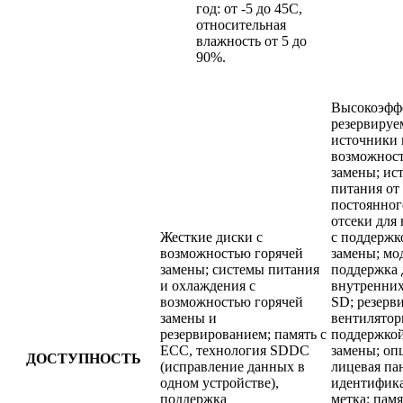
год: от -5 до 45C,
относительная
влажность от 5 до
90%.
Высокоэфф
резервируе
источники 
возможност
замены; ис
питания от
постоянног
отсеки для
Жесткие диски с
с поддержк
возможностью горячей
замены; мо
замены; системы питания
поддержка 
и охлаждения с
внутренних
возможностью горячей
SD; резерв
замены и
вентилятор
резервированием; память с
поддержкой
ECC, технология SDDC
замены; оп
ДОСТУПНОСТЬ
(исправление данных в
лицевая па
одном устройстве),
идентифик
поддержка
метка; памя