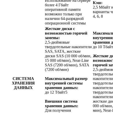
Использование на сервере
Кэш:
более 4 Гбайт
2,5 Мбайт н
оперативной памяти
варианты чи
возможно только при
4, 6, 8
наличии 64-разрядной
операционной системы
Жесткие диски с
возможностью горячей
Максимал
замены:
внутрення
2,5-дюймовые
хранения 
твердотельные накопители
до 10 Тбай
SAS, SATA, жесткие
диски SAS (10 000 об/мин,
Жесткие ди
15 000 об/мин), Near-Line
возможнос
SAS (7200 об/мин), SATA
горячей з
(7200 об/мин)
2,5-дюймо
твердотель
СИСТЕМА
Максимальный размер
накопители
ХРАНЕНИЯ
внутренней системы
твердотель
ДАННЫХ
хранения данных:
накопители
до 12 Тбайт5
твердотель
накопители
Внешняя система
жесткие ди
хранения данных:
000 об/мин,
Для получения
мин), Near