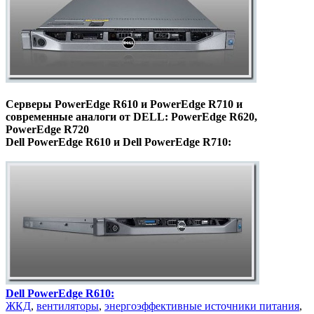
Серверы PowerEdge R610 и PowerEdge R710 и
современные аналоги от DELL: PowerEdge R620,
PowerEdge R720
Dell PowerEdge R610 и Dell PowerEdge R710:
Dell PowerEdge R610:
ЖКД
,
вентиляторы
,
энергоэффективные источники питания
,