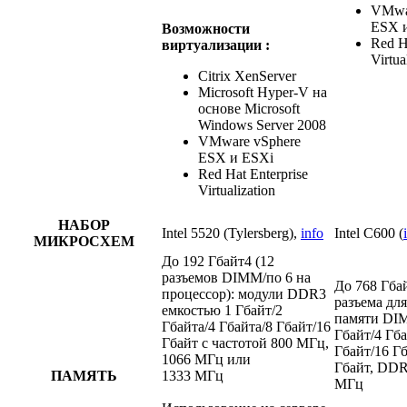
VMwa
ESX 
Возможности
Red H
виртуализации :
Virtua
Citrix XenServer
Microsoft Hyper-V на
основе Microsoft
Windows Server 2008
VMware vSphere
ESX и ESXi
Red Hat Enterprise
Virtualization
НАБОР
Intel 5520 (Tylersberg),
info
Intel C600 (
МИКРОСХЕМ
До 192 Гбайт4 (12
разъемов DIMM/по 6 на
До 768 Гбай
процессор): модули DDR3
разъема дл
емкостью 1 Гбайт/2
памяти DIM
Гбайта/4 Гбайта/8 Гбайт/16
Гбайт/4 Гба
Гбайт с частотой 800 МГц,
Гбайт/16 Г
1066 МГц или
Гбайт, DDR
ПАМЯТЬ
1333 МГц
МГц