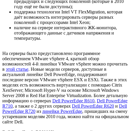
предыдущих и следующих поколений (которые в 2010
году ещё не были доступны);
поддержка технологии Intel VT FlexMigration, которая
даёт возможность интегрировать серверы разных
поколений с процессорами Intel Xeon;
наличие на сервере интерактивного ЖК-монитора,
отображающего данные с датчиков напряжения и
температуры.
На серверы было предустановлено программное
обеспечением VMware vSphere 4, краткий обзор
возможностей 4-й линейки VMware vSphere можно прочитать
в
этой статье
. Новые модели серверов, доступные в
актуальной линейке Dell PowerEdge, поддерживают
последние версии VMware vSphere ESX и ESXi. Также в этих
моделях есть возможность виртуализации с помощью Citrix
XenServer; Microsoft Hyper-V на основе Microsoft Windows
Server 2008 и Red Hat Enterprise Virtualization. Более детальную
информацию о серверах
Dell PowerEdge R610
,
Dell PowerEdge
R710
, а также о 2 других серверах
Dell PowerEdge R620
и
Dell
PowerEdge R720
из
линейки PowerEdge
, пришедших на смену
устаревшим моделям 2010 года, можно найти на официальном
сайте Dell.