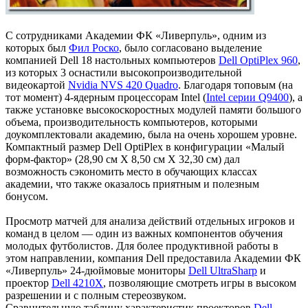
С сотрудниками Академии ФК «Ливерпуль», одним из
которых был
Фил Роско
, было согласовано выделение
компанией Dell 18 настольных компьютеров
Dell OptiPlex 960
,
из которых 3 оснастили высокопроизводительной
видеокартой
Nvidia NVS 420 Quadro
. Благодаря топовым (на
тот момент) 4-ядерным процессорам Intel (
Intel серии Q9400
), а
также установке высокоскоростных модулей памяти большого
объема, производительность компьютеров, которыми
доукомплектовали академию, была на очень хорошем уровне.
Компактный размер Dell OptiPlex в конфигурации «Малый
форм-фактор» (28,90 см X 8,50 см X 32,30 см) дал
возможность сэкономить место в обучающих классах
академии, что также оказалось приятным и полезным
бонусом.
Просмотр матчей для анализа действий отдельных игроков и
команд в целом — один из важных компонентов обучения
молодых футболистов. Для более продуктивной работы в
этом направлении, компания Dell предоставила Академии ФК
«Ливерпуль» 24-дюймовые мониторы
Dell UltraSharp
и
проектор
Dell 4210X
, позволяющие смотреть игры в высоком
разрешении и с полным стереозвуком.
Сравнительную таблицу характеристик проекторов
Dell