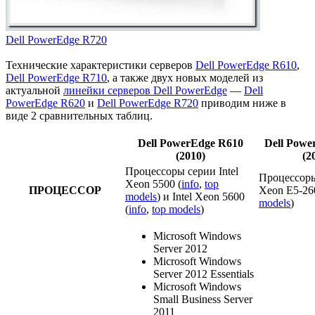
Dell PowerEdge R720
Технические характеристики серверов
Dell PowerEdge R610
,
Dell PowerEdge R710
, а также двух новых моделей из
актуальной
линейки серверов Dell PowerEdge
—
Dell
PowerEdge R620
и
Dell PowerEdge R720
приводим ниже в
виде 2 сравнительных таблиц.
Dell PowerEdge R610
Dell Powe
(2010)
(2
Процессоры серии Intel
Процессоры
Xeon 5500 (
info
,
top
ПРОЦЕССОР
Xeon E5-26
models
) и Intel Xeon 5600
models
)
(
info
,
top models
)
Microsoft Windows
Server 2012
Microsoft Windows
Server 2012 Essentials
Microsoft Windows
Small Business Server
2011