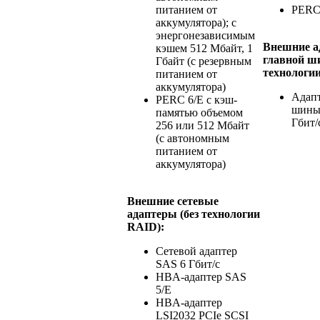
питанием от
PERC
аккумулятора); с
энергонезависимым
Внешние а
кэшем 512 Мбайт, 1
главной ш
Гбайт (с резервным
технологи
питанием от
аккумулятора)
Адапт
PERC 6/E с кэш-
шины
памятью объемом
Гбит/
256 или 512 Мбайт
(с автономным
питанием от
аккумулятора)
Внешние сетевые
адаптеры (без технологии
RAID):
Сетевой адаптер
SAS 6 Гбит/с
HBA-адаптер SAS
5/E
HBA-адаптер
LSI2032 PCIe SCSI