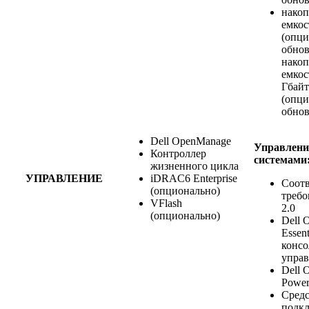
накоп
емкос
(опци
обнов
накоп
емкос
Гбайт
(опци
обнов
Dell OpenManage
Управлени
Контроллер
системами
жизненного цикла
УПРАВЛЕНИЕ
iDRAC6 Enterprise
Соотв
(опционально)
требо
VFlash
2.0
(опционально)
Dell 
Essent
консо
управ
Dell 
Power
Средс
подкл