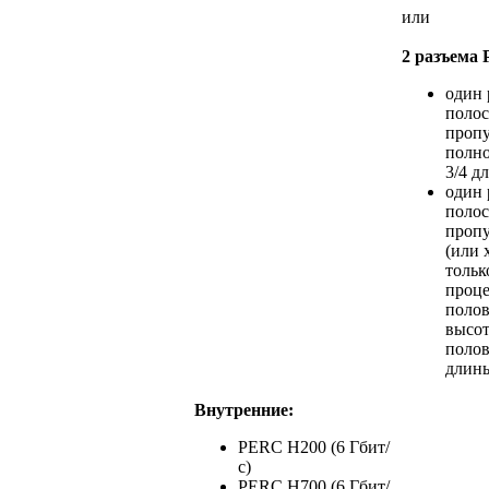
или
2 разъема 
один 
поло
пропу
полно
3/4 д
один 
поло
пропу
(или 
тольк
проце
поло
высот
поло
длин
Внутренние:
PERC H200 (6 Гбит/
с)
PERC H700 (6 Гбит/