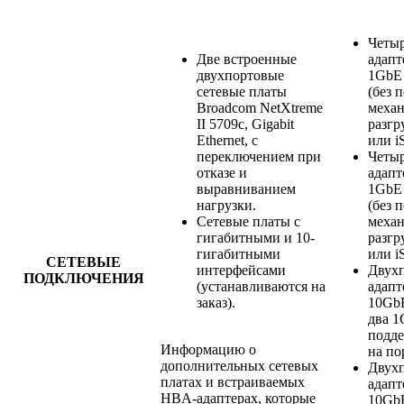
Четы
Две встроенные
адапт
двухпортовые
1GbE
сетевые платы
(без 
Broadcom NetXtreme
меха
II 5709c, Gigabit
разгр
Ethernet, с
или i
переключением при
Четы
отказе и
адапте
выравниванием
1GbE
нагрузки.
(без 
Сетевые платы с
меха
гигабитными и 10-
разгр
гигабитными
или i
СЕТЕВЫЕ
интерфейсами
Двух
ПОДКЛЮЧЕНИЯ
(устанавливаются на
адапте
заказ).
10Gb
два 1
подде
Информацию о
на по
дополнительных сетевых
Двух
платах и встраиваемых
адапт
HBA-адаптерах, которые
10Gb