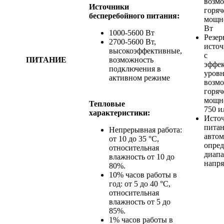
возм
Источники
горяч
бесперебойного питания:
мощн
Вт
1000-5600 Вт
Резе
2700-5600 Вт,
источ
высокоэффективные,
с
ПИТАНИЕ
возможность
эффе
подключения в
уровн
активном режиме
возм
горяч
мощно
Тепловые
750 и
характеристики:
Исто
питан
Непрерывная работа:
автом
от 10 до 35 °C,
опре
относительная
диапа
влажность от 10 до
напр
80%.
10% часов работы в
год: от 5 до 40 °C,
относительная
влажность от 5 до
85%.
1% часов работы в