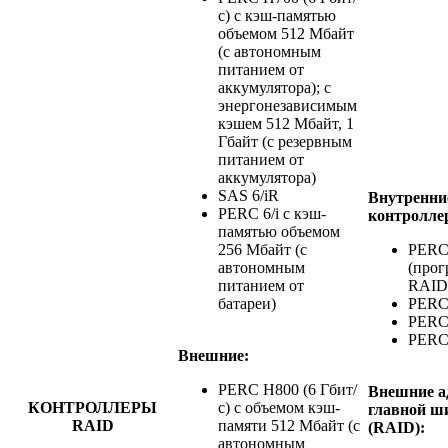
с) с кэш-памятью
объемом 512 Мбайт
(с автономным
питанием от
аккумулятора); с
энергонезависимым
кэшем 512 Мбайт, 1
Гбайт (с резервным
питанием от
аккумулятора)
SAS 6/iR
Внутренни
PERC 6/i с кэш-
контролле
памятью объемом
256 Мбайт (с
PERC
автономным
(про
питанием от
RAID
батареи)
PERC
PERC
PERC
Внешние:
PERC H800 (6 Гбит/
Внешние а
КОНТРОЛЛЕРЫ
с) с объемом кэш-
главной 
RAID
памяти 512 Мбайт (с
(RAID):
автономным