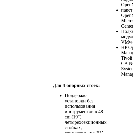
Open
пакет
Open
Micro
Cente
Подк
модул
VMwar
HP Op
Manag
Tivoli
CA Ne
Syste
Mana
Для 4-опорных стоек:
Поддержка
установки без
использования
инструментов в 48
cm (19")
четырехсекционных
стойках,
совместимых с EIA-