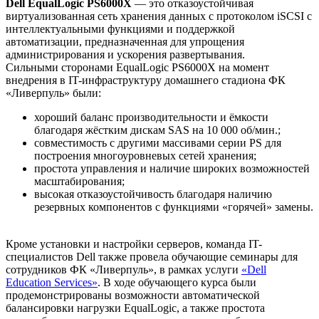
Dell EqualLogic PS6000X
— это отказоустойчивая
виртуализованная сеть хранения данных с протоколом iSCSI с
интеллектуальными функциями и поддержкой
автоматизации, предназначенная для упрощения
администрирования и ускорения развертывания.
Сильными сторонами EqualLogic PS6000X на момент
внедрения в IT-инфраструктуру домашнего стадиона ФК
«Ливерпуль» были:
хороший баланс производительности и ёмкости
благодаря жёстким дискам SAS на 10 000 об/мин.;
совместимость с другими массивами серии PS для
построения многоуровневых сетей хранения;
простота управления и наличие широких возможностей
масштабирования;
высокая отказоустойчивость благодаря наличию
резервных компонентов с функциями «горячей» замены.
Кроме установки и настройки серверов, команда IT-
специалистов Dell также провела обучающие семинары для
сотрудников ФК «Ливерпуль», в рамках услуги
«Dell
Education Services»
. В ходе обучающего курса были
продемонстрированы возможности автоматической
балансировки нагрузки EqualLogic, а также простота