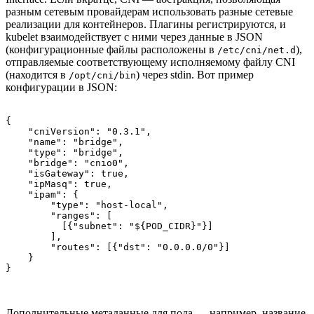
разным сетевым провайдерам использовать разные сетевые
реализации для контейнеров. Плагины регистрируются, и
kubelet взаимодействует с ними через данные в JSON
(конфигурационные файлы расположены в
),
/etc/cni/net.d
отправляемые соответствующему исполняемому файлу CNI
(находится в
) через stdin. Вот пример
/opt/cni/bin
конфигурации в JSON:
{

    "cniVersion": "0.3.1",

    "name": "bridge",

    "type": "bridge",

    "bridge": "cnio0",

    "isGateway": true,

    "ipMasq": true,

    "ipam": {

        "type": "host-local",

        "ranges": [

          [{"subnet": "${POD_CIDR}"}]

        ],

        "routes": [{"dst": "0.0.0.0/0"}]

    }

}
Дополнительные метаданные для пода — например, название