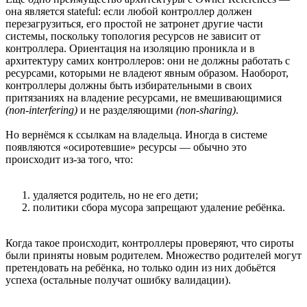
она является stateful: если любой контроллер должен
перезагрузиться, его простой не затронет другие части
системы, поскольку топология ресурсов не зависит от
контроллера. Ориентация на изоляцию проникла и в
архитектуру самих контроллеров: они не должны работать с
ресурсами, которыми не владеют явным образом. Наоборот,
контроллеры должны быть избирательными в своих
притязаниях на владение ресурсами, не вмешивающимися
(non-interfering)
и не разделяющими
(non-sharing)
.
Но вернёмся к ссылкам на владельца. Иногда в системе
появляются «осиротевшие» ресурсы — обычно это
происходит из-за того, что:
удаляется родитель, но не его дети;
политики сбора мусора запрещают удаление ребёнка.
Когда такое происходит, контроллеры проверяют, что сироты
были приняты новым родителем. Множество родителей могут
претендовать на ребёнка, но только один из них добьётся
успеха (остальные получат ошибку валидации).