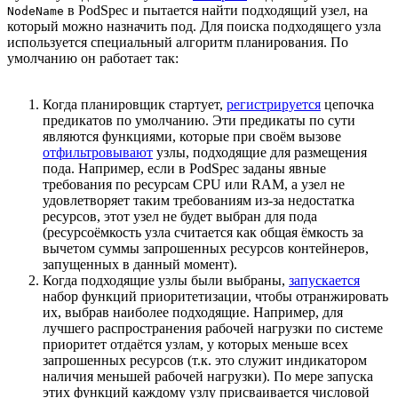
в PodSpec и пытается найти подходящий узел, на
NodeName
который можно назначить под. Для поиска подходящего узла
используется специальный алгоритм планирования. По
умолчанию он работает так:
Когда планировщик стартует,
регистрируется
цепочка
предикатов по умолчанию. Эти предикаты по сути
являются функциями, которые при своём вызове
отфильтровывают
узлы, подходящие для размещения
пода. Например, если в PodSpec заданы явные
требования по ресурсам CPU или RAM, а узел не
удовлетворяет таким требованиям из-за недостатка
ресурсов, этот узел не будет выбран для пода
(ресурсоёмкость узла считается как общая ёмкость за
вычетом суммы запрошенных ресурсов контейнеров,
запущенных в данный момент).
Когда подходящие узлы были выбраны,
запускается
набор функций приоритетизации, чтобы отранжировать
их, выбрав наиболее подходящие. Например, для
лучшего распространения рабочей нагрузки по системе
приоритет отдаётся узлам, у которых меньше всех
запрошенных ресурсов (т.к. это служит индикатором
наличия меньшей рабочей нагрузки). По мере запуска
этих функций каждому узлу присваивается числовой