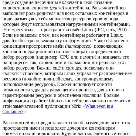
среде создание песочницы включает в себя создание
«приостановленного»
(pause)
контейнера. Pause-контейнер
выполняет роль родителя для всех остальных контейнеров в
поде, размещая у себя множество ресурсов уровня пода,
которые будут использоваться нагруженными контейнерами.
Эти «ресурсы» — пространства имён Linux (IPC, сеть, PID).
Если не знакомы с тем, как контейнеры работают в Linux,
давайте быстро освежим эту информацию. У ядра Linux есть
концепция пространств имён
(namespaces)
, позволяющих
хостовой операционной системе забирать определённый
набор ресурсов (например, CPU или памяти) и назначать его
на процессы так, словно они и только они потребляют этот
набор ресурсов. Важны ещё и cgroups, поскольку они
являются способом, которым Linux управляет распределением
ресурсов (подобно полицейскому, контролирующему
использование ресурсов). Docker использует обе эти
возможности ядра для размещения процесса, для которого
гарантированы ресурсы и обеспечена изоляция. Больше
информации о работе Linuxx-контейнеров можно получить в
этой замечательной публикации b0rk: «
What even is a
Container?
».
Pause-контейнер предоставляет способ размещения всех этих
пространств имён и позволяет дочерним контейнерам
совместно их использовать. Будучи частью единого сетевого