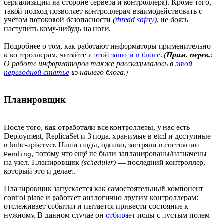
сериализации на стороне сервера и контроллера). Кроме того,
такой подход позволяет контроллерам взаимодействовать с
учётом потоковой безопасности
(
thread safety
)
, не боясь
наступить кому-нибудь на ноги.
Подробнее о том, как работают информаторы применительно
к контроллерам, читайте в
этой записи в блоге
.
(
Прим. перев.
:
О работе информаторов также рассказывалось в
этой
переводной статье
из нашего блога.)
Планировщик
После того, как отработали все контроллеры, у нас есть
Deployment, ReplicaSet и 3 пода, хранимые в etcd и доступные
в kube-apiserver. Наши поды, однако, застряли в состоянии
, потому что ещё не были запланированы/назначены
Pending
на узел. Планировщик
(scheduler)
— последний контроллер,
который это и делает.
Планировщик запускается как самостоятельный компонент
control plane и работает аналогично другим контроллерам:
отслеживает события и пытается привести состояние к
нужному. В данном случае он
отбирает
поды с пустым полем