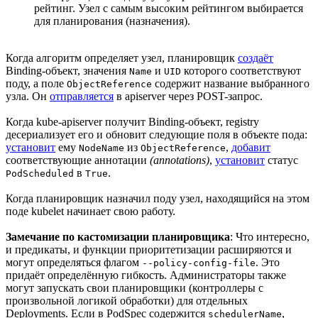
рейтинг. Узел с самым высоким рейтингом выбирается
для планирования (назначения).
Когда алгоритм определяет узел, планировщик
создаёт
Binding-объект, значения
и
которого соответствуют
Name
UID
поду, а поле
содержит название выбранного
ObjectReference
узла. Он
отправляется
в apiserver через POST-запрос.
Когда kube-apiserver получит Binding-объект, registry
десериализует его и обновит следующие поля в объекте пода:
установит
ему
из
,
добавит
NodeName
ObjectReference
соответствующие аннотации
(annotations)
,
установит
статус
в
.
PodScheduled
True
Когда планировщик назначил поду узел, находящийся на этом
поде kubelet начинает свою работу.
Замечание по кастомизации планировщика
: Что интересно,
и предикаты, и функции приоритетизации расширяются и
могут определяться флагом
. Это
--policy-config-file
придаёт определённую гибкость. Администраторы также
могут запускать свои планировщики (контроллеры с
произвольной логикой обработки) для отдельных
Deployments. Если в PodSpec содержится
,
schedulerName