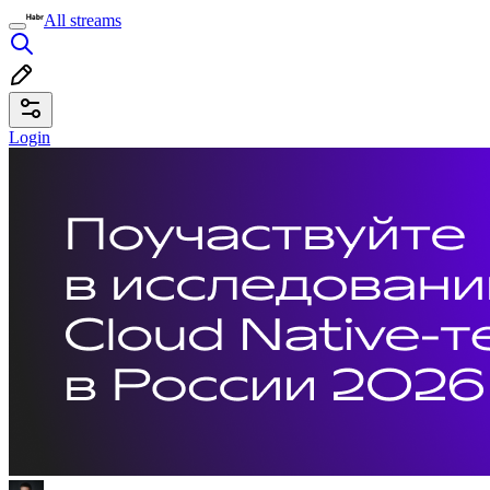
All streams
Login