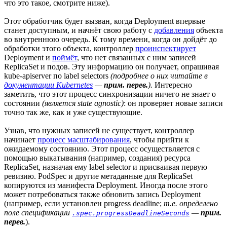
что это такое, смотрите ниже).
Этот обработчик будет вызван, когда Deployment впервые
станет доступным, и начнёт свою работу с
добавления
объекта
во внутреннюю очередь. К тому времени, когда он дойдёт до
обработки этого объекта, контроллер
проинспектирует
Deployment и
поймёт
, что нет связанных с ним записей
ReplicaSet и подов. Эту информацию он получает, опрашивая
kube-apiserver по label selectors
(подробнее о них читайте в
документации Kubernetes
—
прим. перев.
).
Интересно
заметить, что этот процесс синхронизации ничего не знает о
состоянии
(является state agnostic)
: он проверяет новые записи
точно так же, как и уже существующие.
Узнав, что нужных записей не существует, контроллер
начинает
процесс масштабирования
, чтобы прийти к
ожидаемому состоянию. Этот процесс осуществляется с
помощью выкатывания (например, создания) ресурса
ReplicaSet, назначая ему label selector и присваивая первую
ревизию. PodSpec и другие метаданные для ReplicaSet
копируются из манифеста Deployment. Иногда после этого
может потребоваться также обновить запись Deployment
(например, если установлен progress deadline;
т.е. определено
поле спецификации
—
прим.
.spec.progressDeadlineSeconds
перев.
).