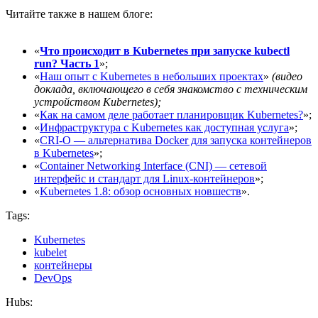
Читайте также в нашем блоге:
«
Что происходит в Kubernetes при запуске kubectl
run? Часть 1
»;
«
Наш опыт с Kubernetes в небольших проектах
»
(видео
доклада, включающего в себя знакомство с техническим
устройством Kubernetes);
«
Как на самом деле работает планировщик Kubernetes?
»;
«
Инфраструктура с Kubernetes как доступная услуга
»;
«
CRI-O — альтернатива Docker для запуска контейнеров
в Kubernetes
»;
«
Container Networking Interface (CNI) — сетевой
интерфейс и стандарт для Linux-контейнеров
»;
«
Kubernetes 1.8: обзор основных новшеств
».
Tags:
Kubernetes
kubelet
контейнеры
DevOps
Hubs: