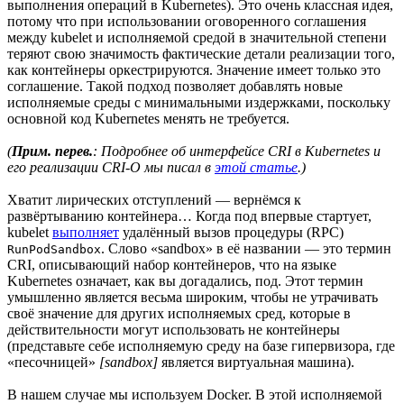
выполнения операций в Kubernetes). Это очень классная идея,
потому что при использовании оговоренного соглашения
между kubelet и исполняемой средой в значительной степени
теряют свою значимость фактические детали реализации того,
как контейнеры оркестрируются. Значение имеет только это
соглашение. Такой подход позволяет добавлять новые
исполняемые среды с минимальными издержками, поскольку
основной код Kubernetes менять не требуется.
(
Прим. перев.
: Подробнее об интерфейсе CRI в Kubernetes и
его реализации CRI-O мы писал в
этой статье
.)
Хватит лирических отступлений — вернёмся к
развёртыванию контейнера… Когда под впервые стартует,
kubelet
выполняет
удалённый вызов процедуры (RPC)
. Слово «sandbox» в её названии — это термин
RunPodSandbox
CRI, описывающий набор контейнеров, что на языке
Kubernetes означает, как вы догадались, под. Этот термин
умышленно является весьма широким, чтобы не утрачивать
своё значение для других исполняемых сред, которые в
действительности могут использовать не контейнеры
(представьте себе исполняемую среду на базе гипервизора, где
«песочницей»
[sandbox]
является виртуальная машина).
В нашем случае мы используем Docker. В этой исполняемой