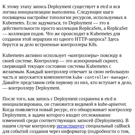
К этому этапу запись Deployment существует в etcd и вся
логика инициализации выполнена. Следующие шаги
посвящены настройке топологии ресурсов, используемых в
Kubernetes. Если задуматься, то Deployment — это в
действительности просто коллекция ReplicaSets, а ReplicaSet
— коллекция подов. Что же происходит в Kubernetes для
создания этой иерархии из одного HTTP-запроса? Здесь
берутся за дело встроенные контроллеры K8s.
Kubernetes активно использует «контроллеры» повсюду в
своей системе. Контроллер — это асинхронный скрипт,
сверяющий текущее состояние системы Kubernetes с
желаемым. Каждый контроллер отвечает за свою небольшую
часть и запускается компонентом
.
kube-controller-manager
Давайте представим себя первому из них, кто вступает в дело,
— контроллеру Deployment.
После того, как запись с Deployment сохранена в etcd и
инициализирована, он становится видимой в kube-apiserver.
Когда появляется новый ресурс, его обнаруживает контроллер
Deployment, в задачи которого входит отслеживание
изменений среди соответствующих записей (Deployments). В
нашем случае контроллер
регистрирует
специальный callback
для событий создания через информатор (подробности о том,