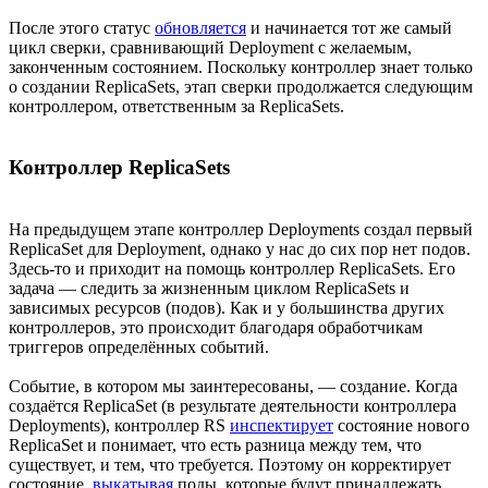
После этого статус
обновляется
и начинается тот же самый
цикл сверки, сравнивающий Deployment с желаемым,
законченным состоянием. Поскольку контроллер знает только
о создании ReplicaSets, этап сверки продолжается следующим
контроллером, ответственным за ReplicaSets.
Контроллер ReplicaSets
На предыдущем этапе контроллер Deployments создал первый
ReplicaSet для Deployment, однако у нас до сих пор нет подов.
Здесь-то и приходит на помощь контроллер ReplicaSets. Его
задача — следить за жизненным циклом ReplicaSets и
зависимых ресурсов (подов). Как и у большинства других
контроллеров, это происходит благодаря обработчикам
триггеров определённых событий.
Событие, в котором мы заинтересованы, — создание. Когда
создаётся ReplicaSet (в результате деятельности контроллера
Deployments), контроллер RS
инспектирует
состояние нового
ReplicaSet и понимает, что есть разница между тем, что
существует, и тем, что требуется. Поэтому он корректирует
состояние,
выкатывая
поды, которые будут принадлежать