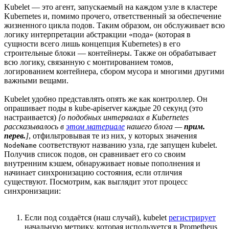
Kubelet — это агент, запускаемый на каждом узле в кластере
Kubernetes и, помимо прочего, ответственный за обеспечение
жизненного цикла подов. Таким образом, он обслуживает всю
логику интерпретации абстракции «пода» (которая в
сущности всего лишь концепция Kubernetes) в его
строительные блоки — контейнеры. Также он обрабатывает
всю логику, связанную с монтированием томов,
логированием контейнера, сбором мусора и многими другими
важными вещами.
Kubelet удобно представлять опять же как контроллер. Он
опрашивает поды в kube-apiserver каждые 20 секунд (это
настраивается)
[о подобных интервалах в Kubernetes
рассказывалось в
этом материале
нашего блога —
прим.
перев.
]
, отфильтровывая те из них, у которых значения
соответствуют названию узла, где запущен kubelet.
NodeName
Получив список подов, он сравнивает его со своим
внутренним кэшем, обнаруживает новые пополнения и
начинает синхронизацию состояния, если отличия
существуют. Посмотрим, как выглядит этот процесс
синхронизации:
Если под создаётся (наш случай), kubelet
регистрирует
начальную метрику, которая используется в Prometheus