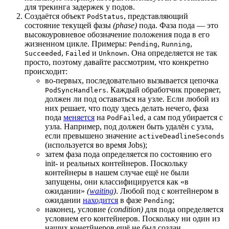
для трекинга задержек у подов.
Создаётся объект
, представляющий
PodStatus
состояние текущей фазы
(phase)
пода. Фаза пода — это
высокоуровневое обозначение положения пода в его
жизненном цикле. Примеры:
,
,
Pending
Running
,
и
. Она определяется не так
Succeeded
Failed
Unknown
просто, поэтому давайте рассмотрим, что конкретно
происходит:
во-первых, последовательно вызывается цепочка
. Каждый обработчик проверяет,
PodSyncHandlers
должен ли под оставаться на узле. Если любой из
них решает, что поду здесь делать нечего, фаза
пода
меняется
на
, а сам под убирается с
PodFailed
узла. Например, под должен быть удалён с узла,
если превышено значение
activeDeadlineSeconds
(используется во время Jobs);
затем фаза пода определяется по состоянию его
init- и реальных контейнеров. Поскольку
контейнеры в нашем случае ещё не были
запущены, они классифицируется как «в
ожидании»
(
waiting
)
. Любой под с контейнером в
ожидании
находится
в фазе
;
Pending
наконец, условие
(condition)
для пода определяется
условием его контейнеров. Поскольку ни один из
наших конетйнеров ещё не был создан