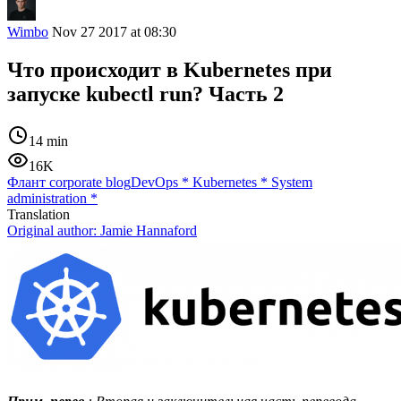
Wimbo
Nov 27 2017 at 08:30
Что происходит в Kubernetes при
запуске kubectl run? Часть 2
14 min
16K
Флант corporate blog
DevOps
*
Kubernetes
*
System
administration
*
Translation
Original author:
Jamie Hannaford