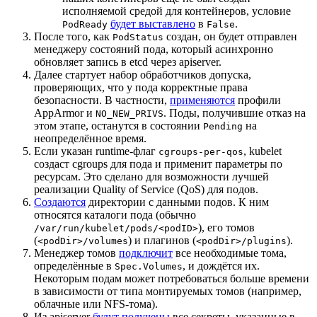
исполняемой средой для контейнеров, условие
будет выставлено
в
.
PodReady
False
После того, как
создан, он будет отправлен
PodStatus
менеджеру состояний пода, который асинхронно
обновляет запись в etcd через apiserver.
Далее стартует набор обработчиков допуска,
проверяющих, что у пода корректные права
безопасности. В частности,
применяются
профили
AppArmor и
. Поды, получившие отказ на
NO_NEW_PRIVS
этом этапе, останутся в состоянии
на
Pending
неопределённое время.
Если указан runtime-флаг
, kubelet
cgroups-per-qos
создаст cgroups для пода и применит параметры по
ресурсам. Это сделано для возможности лучшей
реализации Quality of Service (QoS) для подов.
Создаются
директории с данными подов. К ним
относятся каталоги пода (обычно
), его томов
/var/run/kubelet/pods/<podID>
(
) и плагинов (
).
<podDir>/volumes
<podDir>/plugins
Менеджер томов
подключит
все необходимые тома,
определённые в
, и дождётся их.
Spec.Volumes
Некоторым подам может потребоваться больше времени
в зависимости от типа монтируемых томов (например,
облачные или NFS-тома).
Из apiserver
будут получены
все секреты, указанные в