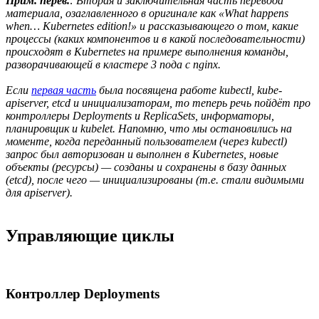
Прим. перев.
: Вторая и заключительная часть перевода
материала, озаглавленного в оригинале как «What happens
when… Kubernetes edition!» и рассказывающего о том, какие
процессы (каких компонентов и в какой последовательности)
происходят в Kubernetes на примере выполнения команды,
разворачивающей в кластере 3 пода с nginx.
Если
первая часть
была посвящена работе kubectl, kube-
apiserver, etcd и инициализаторам, то теперь речь пойдёт про
контроллеры Deployments и ReplicaSets, информаторы,
планировщик и kubelet. Напомню, что мы остановились на
моменте, когда переданный пользователем (через kubectl)
запрос был авторизован и выполнен в Kubernetes, новые
объекты (ресурсы) — созданы и сохранены в базу данных
(etcd), после чего — инициализированы (т.е. стали видимыми
для apiserver).
Управляющие циклы
Контроллер Deployments