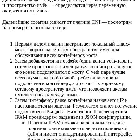
и пространство имён — определяются через переменную
окружения
.
CNI_ARGS
Дальнейшие события зависят от плагина CNI — посмотрим
на пример с плагином
:
bridge
Первым делом плагин настраивает локальный Linux-
мост в корневом сетевом пространстве имён для
обслуживания всех контейнеров хоста.
Затем добавляется интерфейс (один конец veth-пары) в
сетевое пространство имён pause-контейнера, а другой
его конец подключается к мосту. О veth-паре лучше
всего думать как о большой трубе: одна сторона
подключена к контейнеру, а другая — к корневому
сетевому пространству имён, что позволяет пакетам
путешествовать между ними.
Затем интерфейсу pause-контейнера назначается IP и
настраиваются маршруты. Результатом станет получение
подом своего IP-адреса. Назначение IP делегируется
IPAM-провайдерам, заданным в JSON-конфигурации.
Плагины IPAM похожи на основные сетевые
плагины: они вызываются через исполняемый
файл и имеют стандартизированный интерфейс.
Каждый должен определить IP/подсеть