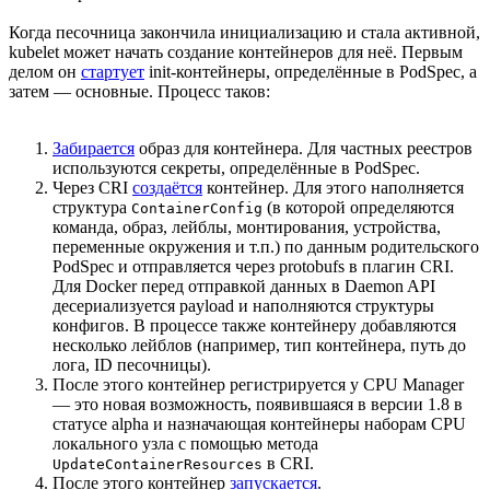
Когда песочница закончила инициализацию и стала активной,
kubelet может начать создание контейнеров для неё. Первым
делом он
стартует
init-контейнеры, определённые в PodSpec, а
затем — основные. Процесс таков:
Забирается
образ для контейнера. Для частных реестров
используются секреты, определённые в PodSpec.
Через CRI
создаётся
контейнер. Для этого наполняется
структура
(в которой определяются
ContainerConfig
команда, образ, лейблы, монтирования, устройства,
переменные окружения и т.п.) по данным родительского
PodSpec и отправляется через protobufs в плагин CRI.
Для Docker перед отправкой данных в Daemon API
десериализуется payload и наполняются структуры
конфигов. В процессе также контейнеру добавляются
несколько лейблов (например, тип контейнера, путь до
лога, ID песочницы).
После этого контейнер регистрируется у CPU Manager
— это новая возможность, появившаяся в версии 1.8 в
статусе alpha и назначающая контейнеры наборам CPU
локального узла с помощью метода
в CRI.
UpdateContainerResources
После этого контейнер
запускается
.