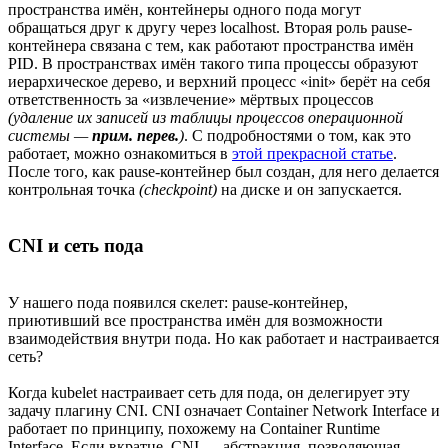
пространства имён, контейнеры одного пода могут
обращаться друг к другу через localhost. Вторая роль pause-
контейнера связана с тем, как работают пространства имён
PID. В пространствах имён такого типа процессы образуют
иерархическое дерево, и верхний процесс «init» берёт на себя
ответственность за «извлечение» мёртвых процессов
(удаление их записей из таблицы процессов операционной
системы —
прим. перев.
)
. С подробностями о том, как это
работает, можно ознакомиться в
этой прекрасной статье
.
После того, как pause-контейнер был создан, для него делается
контрольная точка
(checkpoint)
на диске и он запускается.
CNI и сеть пода
У нашего пода появился скелет: pause-контейнер,
приютивший все пространства имён для возможности
взаимодействия внутри пода. Но как работает и настраивается
сеть?
Когда kubelet настраивает сеть для пода, он делегирует эту
задачу плагину CNI. CNI означает Container Network Interface и
работает по принципу, похожему на Container Runtime
Interface. Если вкратце, CNI — абстракция, позволяющая