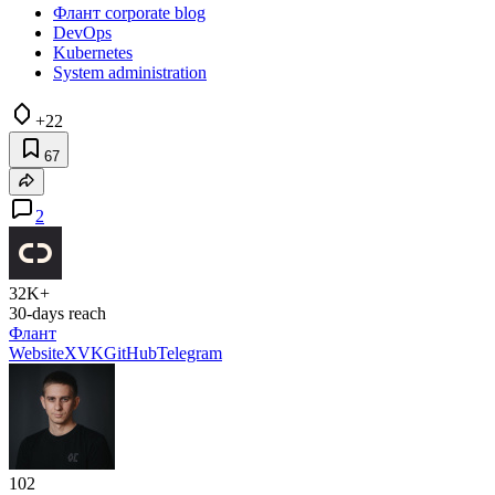
Флант corporate blog
DevOps
Kubernetes
System administration
+22
67
2
32K+
30-days reach
Флант
Website
X
VK
GitHub
Telegram
102