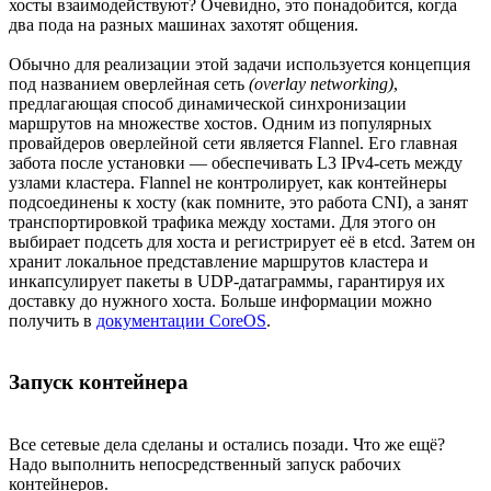
хосты взаимодействуют? Очевидно, это понадобится, когда
два пода на разных машинах захотят общения.
Обычно для реализации этой задачи используется концепция
под названием оверлейная сеть
(overlay networking)
,
предлагающая способ динамической синхронизации
маршрутов на множестве хостов. Одним из популярных
провайдеров оверлейной сети является Flannel. Его главная
забота после установки — обеспечивать L3 IPv4-сеть между
узлами кластера. Flannel не контролирует, как контейнеры
подсоединены к хосту (как помните, это работа CNI), а занят
транспортировкой трафика между хостами. Для этого он
выбирает подсеть для хоста и регистрирует её в etcd. Затем он
хранит локальное представление маршрутов кластера и
инкапсулирует пакеты в UDP-датаграммы, гарантируя их
доставку до нужного хоста. Больше информации можно
получить в
документации CoreOS
.
Запуск контейнера
Все сетевые дела сделаны и остались позади. Что же ещё?
Надо выполнить непосредственный запуск рабочих
контейнеров.