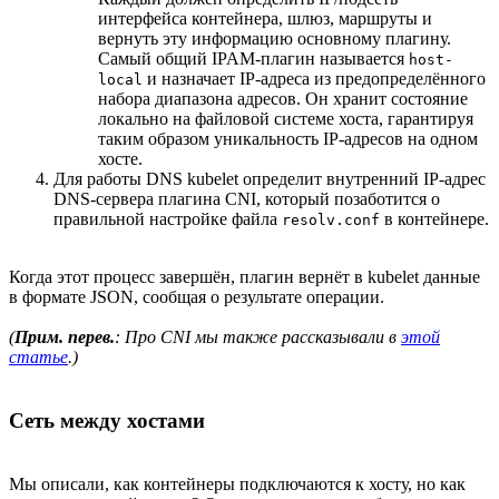
интерфейса контейнера, шлюз, маршруты и
вернуть эту информацию основному плагину.
Самый общий IPAM-плагин называется
host-
и назначает IP-адреса из предопределённого
local
набора диапазона адресов. Он хранит состояние
локально на файловой системе хоста, гарантируя
таким образом уникальность IP-адресов на одном
хосте.
Для работы DNS kubelet определит внутренний IP-адрес
DNS-сервера плагина CNI, который позаботится о
правильной настройке файла
в контейнере.
resolv.conf
Когда этот процесс завершён, плагин вернёт в kubelet данные
в формате JSON, сообщая о результате операции.
(
Прим. перев.
: Про CNI мы также рассказывали в
этой
статье
.)
Сеть между хостами
Мы описали, как контейнеры подключаются к хосту, но как