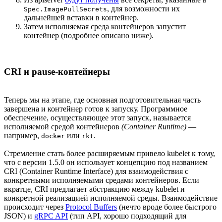
, для возможности их
Spec.ImagePullSecrets
дальнейшей вставки в контейнер.
Затем исполняемая среда контейнеров запустит
контейнер (подробнее описано ниже).
CRI и pause-контейнеры
Теперь мы на этапе, где основная подготовительная часть
завершена и контейнер готов к запуску. Программное
обеспечение, осуществляющее этот запуск, называется
исполняемой средой контейнеров
(Container Runtime)
—
например,
или
.
docker
rkt
Стремление стать более расширяемым привело kubelet к тому,
что с версии 1.5.0 он использует концепцию под названием
CRI (Container Runtime Interface) для взаимодействия с
конкретными исполняемыми средами контейнеров. Если
вкратце, CRI предлагает абстракцию между kubelet и
конкретной реализацией исполняемой среды. Взаимодействие
происходит через
Protocol Buffers
(нечто вроде более быстрого
JSON) и
gRPC API
(тип API, хорошо подходящий для