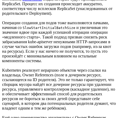
ReplicaSet. Процесс их создания происходит аккуратно,
соответствуя числу всплесков ReplicaSet (унаследованных от
родительского Deployment).
Операции создания для подов тоже выполняются пачками,
начиная со
и увеличивая это
SlowStartInitialBatchSize
значение вдвое при каждой успешной итерации операции
«медленного старта». Такой подход призван снизить риск
забрасывания kube-apiserver ненужными HTTP-запросами в
случае частых ошибок загрузки подов (например, из-за квот
на ресурсы). Если у нас ничего не получится, то пусть это
произойдёт с минимальным влиянием на остальные
компоненты системы.
Kubernetes реализует иерархию объектов через ссылки на
владельца, Owner References (поле в дочернем ресурсе,
ссылающееся на ID родителя). Это не только гарантирует, что
сборщик мусора найдёт все дочерние ресурсы при удалении
ресурса, управляемого контроллером (каскадное удаление), но
и обеспечивает эффективный способ для родительских
ресурсов не бороться за своих детей (представьте себе
сценарий, в котором два потенциальных родителя думают, что
владеют одним и тем же ребёнком).
Ещё одно преимущество архитектуры с Owner References —