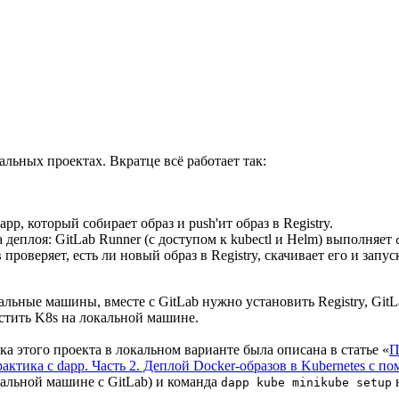
льных проектах. Вкратце всё работает так:
app, который собирает образ и push'ит образ в Registry.
 деплоя: GitLab Runner (с доступом к kubectl и Helm) выполняет
роверяет, есть ли новый образ в Registry, скачивает его и запу
ные машины, вместе с GitLab нужно установить Registry, GitLab R
устить K8s на локальной машине.
ка этого проекта в локальном варианте была описана в статье «
П
актика с dapp. Часть 2. Деплой Docker-образов в Kubernetes с 
уальной машине с GitLab) и команда
н
dapp kube minikube setup