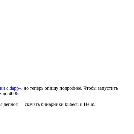
ки с dapp»
, но теперь опишу подробнее. Чтобы запустить
 до 4096.
ля деплоя — скачать бинарники kubectl и Helm.