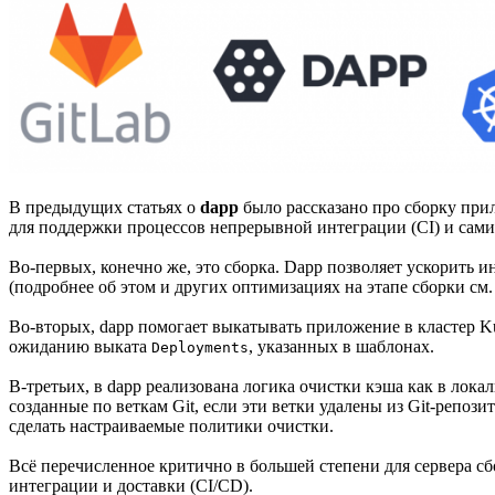
В предыдущих статьях о
dapp
было рассказано про сборку прил
для поддержки процессов непрерывной интеграции (CI) и сами 
Во-первых, конечно же, это сборка. Dapp позволяет ускорить
(подробнее об этом и других оптимизациях на этапе сборки см.
Во-вторых, dapp помогает выкатывать приложение в кластер K
ожиданию выката
, указанных в шаблонах.
Deployments
В-третьих, в dapp реализована логика очистки кэша как в локал
созданные по веткам Git, если эти ветки удалены из Git-репози
сделать настраиваемые политики очистки.
Всё перечисленное критично в большей степени для сервера с
интеграции и доставки (CI/CD).