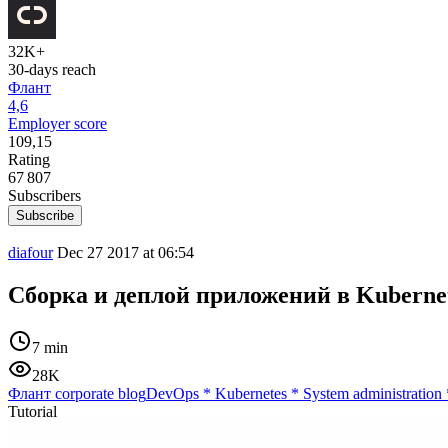
32K+
30-days reach
Флант
4,6
Employer score
109,15
Rating
67 807
Subscribers
Subscribe
diafour
Dec 27 2017 at 06:54
Сборка и дeплой приложений в Kuberne
7 min
28K
Флант corporate blog
DevOps
*
Kubernetes
*
System administration
Tutorial