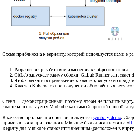
Схема приближена к варианту, который используется нами в реа
Разработчик push'ит свои изменения в Git-репозиторий.
GitLab запускает задачу сборки, GitLab Runner запускает d
Чтобы выкатить приложение в кластер, запускается задача
Кластер Kubernetes при получении обновлённых ресурсов п
Стенд — демонстрационный, поэтому, чтобы не плодить виртуаль
кластера используется Minikube как самый простой способ зап
В качестве приложения опять используется
symfony-demo
. Сбор
пример выката приложения в Minikube был описан в статье «
Пр
Registry для Minikube становится внешним (расположен в вирт