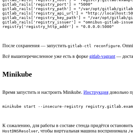
gitlab_rails['registry_port'] = "5000"

gitlab_rails['registry_path'] = "/var/opt/gitlab/gitlab
gitlab_rails['registry_api_url'] = "http://localhost:50
gitlab_rails['registry_key_path'] = "/var/opt/gitlab/gi
gitlab_rails['registry_issuer'] = "omnibus-gitlab-issue
registry['registry_http_addr'] = "0.0.0.0:5000"
После сохранения — запустить
. Omn
gitlab-ctl reconfigure
Всё вышеперечисленное уже есть в форке
gitlab-vagrant
— доста
Minikube
Время запустить и настроить Minikube.
Инструкция
довольно пр
minikube start --insecure-registry registry.gitlab.exam
К сожалению, для работы в составе стенда придётся остановить
, чтобы виртуальная машина воспринимала
HostDNSResolver
/e