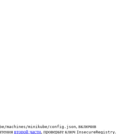
, включив
be/machines/minikube/config.json
очтения
второй части
, проверьте ключ
.
InsecureRegistry