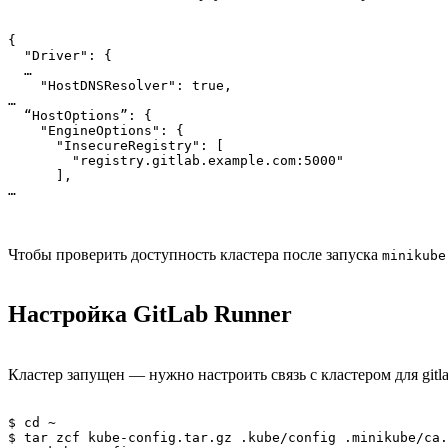
{

  "Driver": {

  …

    "HostDNSResolver": true,

…

  “HostOptions”: {

    "EngineOptions": {

      "InsecureRegistry": [

        "registry.gitlab.example.com:5000"

      ],

…
Чтобы проверить доступность кластера после запуска
minikube
Настройка GitLab Runner
Кластер запущен — нужно настроить связь с кластером для git
$ cd ~

$ tar zcf kube-config.tar.gz .kube/config .minikube/ca.