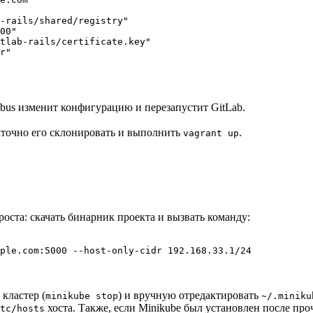
-rails/shared/registry"

00"

tlab-rails/certificate.key"

r"

ibus изменит конфигурацию и перезапустит GitLab.
точно его склонировать и выполнить
.
vagrant up
оста: скачать бинарник проекта и вызвать команду:
ple.com:5000 --host-only-cidr 192.168.33.1/24
 кластер (
) и вручную отредактировать
minikube stop
~/.miniku
хоста. Также, если Minikube был установлен после пр
tc/hosts