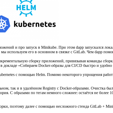
ожений и про запуск в Minikube. При этом dapp запускался лок
мы используем его в основном в связке с GitLab. Чем dapp помо
 инкрементальную сборку приложений, привязывая команды сбор
 в докладе «Собираем Docker-образы для CI/CD быстро и удобно 
ubernetes с помощью Helm. Помимо некоторого упрощения работ
ьном, так и в удалённом Registry с Docker-образами. Очистка бы
тория. С образами по тегам немного сложнее: остаётся не более 
борки, поэтому далее с помощью несложного стенда GitLab + Mi