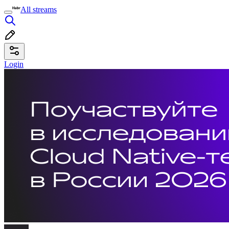
All streams
Login