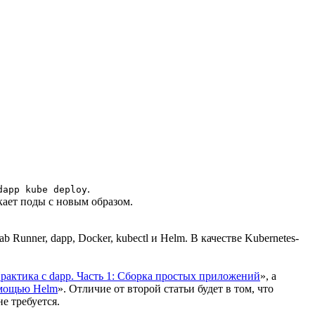
.
dapp kube deploy
скает поды с новым образом.
unner, dapp, Docker, kubectl и Helm. В качестве Kubernetes-
рактика с dapp. Часть 1: Сборка простых приложений
», а
помощью Helm
». Отличие от второй статьи будет в том, что
е требуется.