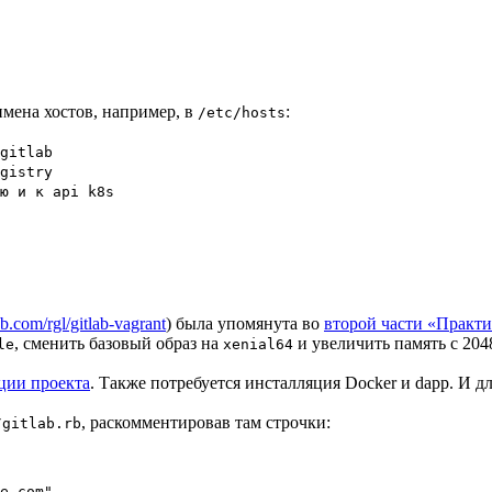
мена хостов, например, в
:
/etc/hosts
gitlab
gistry
ю и к api k8s
ub.com/rgl/gitlab-vagrant
) была упомянута во
второй части «Практи
, сменить базовый образ на
и увеличить память с 2048
le
xenial64
ции проекта
. Также потребуется инсталляция Docker и dapp. И д
, раскомментировав там строчки:
/gitlab.rb
e.com"
