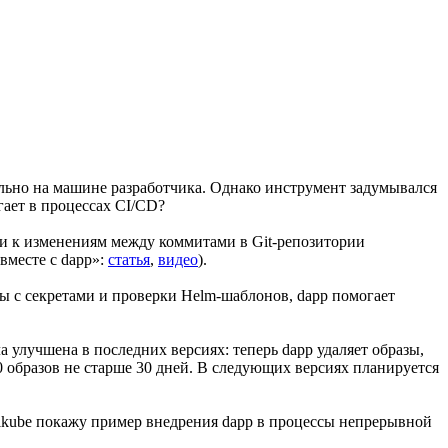
ально на машине разработчика. Однако инструмент задумывался
гает в процессах CI/CD?
ки к изменениям между коммитами в Git-репозитории
вместе с dapp»:
статья
,
видео
).
ы с секретами и проверки Helm-шаблонов, dapp помогает
ла улучшена в последних версиях: теперь dapp удаляет образы,
10 образов не старше 30 дней. В следующих версиях планируется
nikube покажу пример внедрения dapp в процессы непрерывной