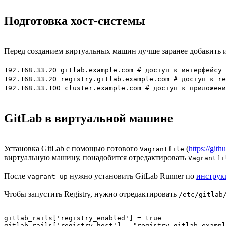
Подготовка хост-системы
Перед созданием виртуальных машин лучше заранее добавить и
192.168.33.20 gitlab.example.com # доступ к интерфейсу 
192.168.33.20 registry.gitlab.example.com # доступ к re
192.168.33.100 cluster.example.com # доступ к приложени
GitLab в виртуальной машине
Установка GitLab с помощью готового
(
https://gith
Vagrantfile
виртуальную машину, понадобится отредактировать
Vagrantfi
После
нужно установить GitLab Runner по
инструк
vagrant up
Чтобы запустить Registry, нужно отредактировать
/etc/gitlab
gitlab_rails['registry_enabled'] = true

gitlab_rails['registry_host'] = "registry.gitlab.exampl