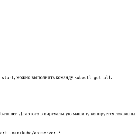
, можно выполнить команду
.
 start
kubectl get all
lab-runner. Для этого в виртуальную машину копируется локальн
crt .minikube/apiserver.*
