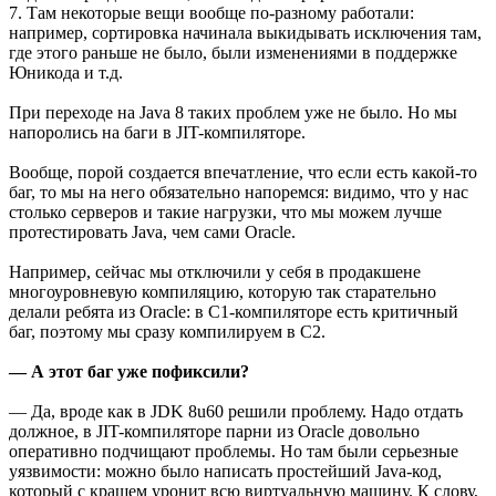
7. Там некоторые вещи вообще по-разному работали:
например, сортировка начинала выкидывать исключения там,
где этого раньше не было, были изменениями в поддержке
Юникода и т.д.
При переходе на Java 8 таких проблем уже не было. Но мы
напоролись на баги в JIT-компиляторе.
Вообще, порой создается впечатление, что если есть какой-то
баг, то мы на него обязательно напоремся: видимо, что у нас
столько серверов и такие нагрузки, что мы можем лучше
протестировать Java, чем сами Oracle.
Например, сейчас мы отключили у себя в продакшене
многоуровневую компиляцию, которую так старательно
делали ребята из Oracle: в С1-компиляторе есть критичный
баг, поэтому мы сразу компилируем в С2.
— А этот баг уже пофиксили?
— Да, вроде как в JDK 8u60 решили проблему. Надо отдать
должное, в JIT-компиляторе парни из Oracle довольно
оперативно подчищают проблемы. Но там были серьезные
уязвимости: можно было написать простейший Java-код,
который с крашем уронит всю виртуальную машину. К слову,