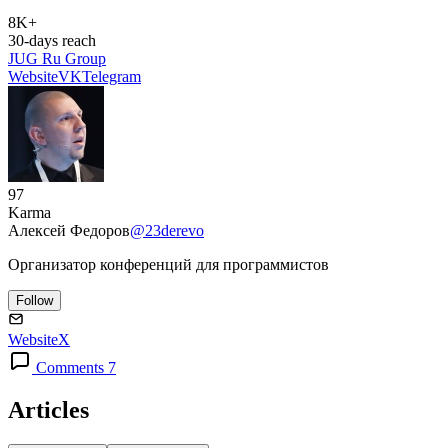
8K+
30-days reach
JUG Ru Group
Website
VK
Telegram
97
Karma
Алексей Федоров
@23derevo
Организатор конференций для программистов
Follow
Website
X
Comments 7
Articles