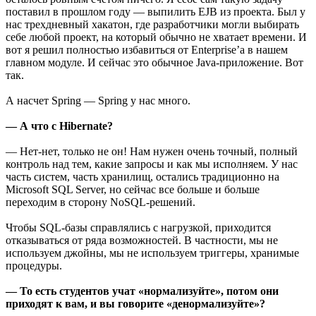
поставил в прошлом году — выпилить EJB из проекта. Был у
нас трехдневный хакатон, где разработчики могли выбирать
себе любой проект, на который обычно не хватает времени. И
вот я решил полностью избавиться от Enterprise’a в нашем
главном модуле. И сейчас это обычное Java-приложение. Вот
так.
А насчет Spring — Spring у нас много.
— А что с Hibernate?
— Нет-нет, только не он! Нам нужен очень точный, полный
контроль над тем, какие запросы и как мы исполняем. У нас
часть систем, часть хранилищ, остались традиционно на
Microsoft SQL Server, но сейчас все больше и больше
переходим в сторону NoSQL-решений.
Чтобы SQL-базы справлялись с нагрузкой, приходится
отказываться от ряда возможностей. В частности, мы не
используем джойны, мы не используем триггеры, хранимые
процедуры.
— То есть студентов учат «нормализуйте», потом они
приходят к вам, и вы говорите «денормализуйте»?