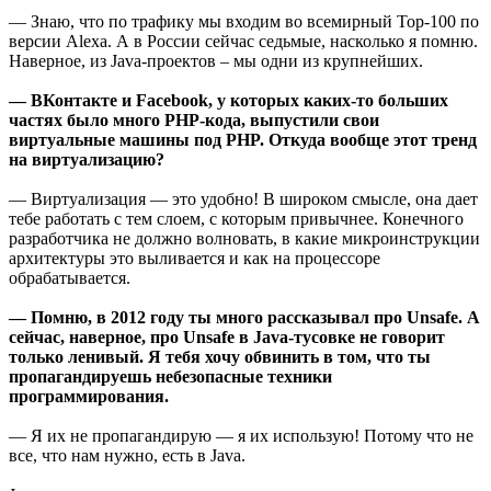
— Знаю, что по трафику мы входим во всемирный Top-100 по
версии Alexa. А в России сейчас седьмые, насколько я помню.
Наверное, из Java-проектов – мы одни из крупнейших.
— ВКонтакте и Facebook, у которых каких-то больших
частях было много PHP-кода, выпустили свои
виртуальные машины под PHP. Откуда вообще этот тренд
на виртуализацию?
— Виртуализация — это удобно! В широком смысле, она дает
тебе работать с тем слоем, с которым привычнее. Конечного
разработчика не должно волновать, в какие микроинструкции
архитектуры это выливается и как на процессоре
обрабатывается.
— Помню, в 2012 году ты много рассказывал про Unsafe. А
сейчас, наверное, про Unsafe в Java-тусовке не говорит
только ленивый. Я тебя хочу обвинить в том, что ты
пропагандируешь небезопасные техники
программирования.
— Я их не пропагандирую — я их использую! Потому что не
все, что нам нужно, есть в Java.