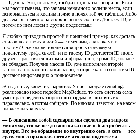
— Где как. Это, опять же, трейд-офф, как ты говоришь. Если
мы рассчитываем, что займем ненамного больше места, если
денормализуем и храним прямо в полях той же таблицы. Либо
делаем join именно на стороне бизнес-логики. Достаем ID, и
потом по ним лезем в другие подсистемы.
Я люблю приводить простой и понятный пример: как достать
список всех твоих друзей — с именами, аватарками и
прочим? Сначала выполняется запрос в отдельную
подсистему графа связей, и по твоему ID достаются ID твоих
друзей. Граф связей никакой информацией, кроме ID, больше
не обладает. Получив массив ID, уже выполняем второй
запрос на пользовательские кэши, которые как раз по этим ID
достают информацию о пользователе.
Эти данные, конечно, шардятся. У нас в модуле remoting'а
реализовано некое подобие MapReduce, то есть система сама
умеет распределять запросы по шардам, выполнять их
параллельно, а потом собирать. По ключам известно, на каком
шарде они хранятся.
— В описанном тобой сценарии мы сделали два запроса
минимум, это же все должно как-то очень быстро бегать
внутри. Это же обращение во внутренню сеть, а сеть — это
сразу много прыжков, потому что одна подсистема