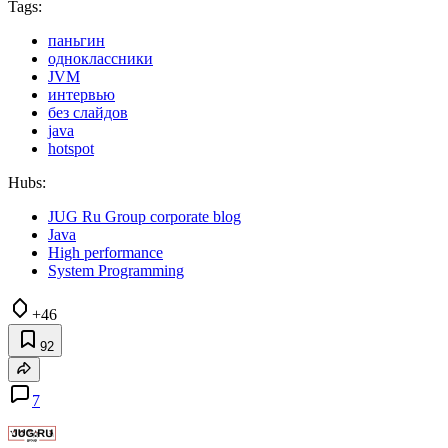
Tags:
паньгин
одноклассники
JVM
интервью
без слайдов
java
hotspot
Hubs:
JUG Ru Group corporate blog
Java
High performance
System Programming
+46
92
7