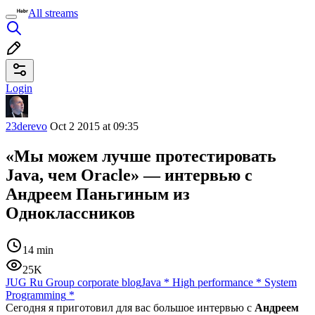
All streams
Login
23derevo
Oct 2 2015 at 09:35
«Мы можем лучше протестировать
Java, чем Oracle» — интервью с
Андреем Паньгиным из
Одноклассников
14 min
25K
JUG Ru Group corporate blog
Java
*
High performance
*
System
Programming
*
Сегодня я приготовил для вас большое интервью с
Андреем