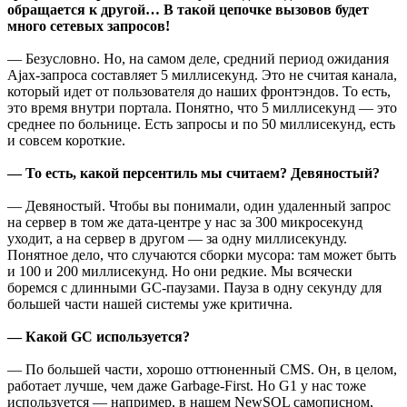
обращается к другой… В такой цепочке вызовов будет
много сетевых запросов!
— Безусловно. Но, на самом деле, средний период ожидания
Ajax-запроса составляет 5 миллисекунд. Это не считая канала,
который идет от пользователя до наших фронтэндов. То есть,
это время внутри портала. Понятно, что 5 миллисекунд — это
среднее по больнице. Есть запросы и по 50 миллисекунд, есть
и совсем короткие.
— То есть, какой персентиль мы считаем? Девяностый?
— Девяностый. Чтобы вы понимали, один удаленный запрос
на сервер в том же дата-центре у нас за 300 микросекунд
уходит, а на сервер в другом — за одну миллисекунду.
Понятное дело, что случаются сборки мусора: там может быть
и 100 и 200 миллисекунд. Но они редкие. Мы всячески
боремся с длинными GC-паузами. Пауза в одну секунду для
большей части нашей системы уже критична.
— Какой GC используется?
— По большей части, хорошо оттюненный CMS. Он, в целом,
работает лучше, чем даже Garbage-First. Но G1 у нас тоже
используется — например, в нашем NewSQL самописном,