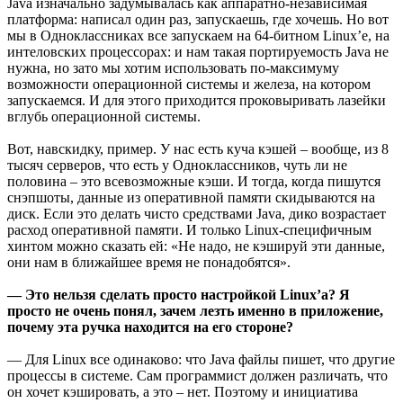
Java изначально задумывалась как аппаратно-независимая
платформа: написал один раз, запускаешь, где хочешь. Но вот
мы в Одноклассниках все запускаем на 64-битном Linux’e, на
интеловских процессорах: и нам такая портируемость Java не
нужна, но зато мы хотим использовать по-максимуму
возможности операционной системы и железа, на котором
запускаемся. И для этого приходится проковыривать лазейки
вглубь операционной системы.
Вот, навскидку, пример. У нас есть куча кэшей – вообще, из 8
тысяч серверов, что есть у Одноклассников, чуть ли не
половина – это всевозможные кэши. И тогда, когда пишутся
снэпшоты, данные из оперативной памяти скидываются на
диск. Если это делать чисто средствами Java, дико возрастает
расход оперативной памяти. И только Linux-специфичным
хинтом можно сказать ей: «Не надо, не кэшируй эти данные,
они нам в ближайшее время не понадобятся».
— Это нельзя сделать просто настройкой Linux’a? Я
просто не очень понял, зачем лезть именно в приложение,
почему эта ручка находится на его стороне?
— Для Linux все одинаково: что Java файлы пишет, что другие
процессы в системе. Сам программист должен различать, что
он хочет кэшировать, а это – нет. Поэтому и инициатива