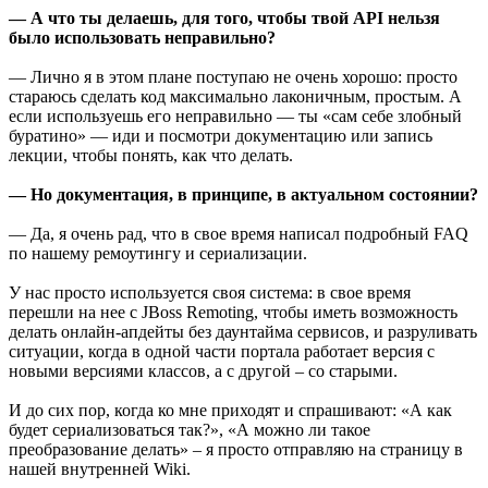
— А что ты делаешь, для того, чтобы твой API нельзя
было использовать неправильно?
— Лично я в этом плане поступаю не очень хорошо: просто
стараюсь сделать код максимально лаконичным, простым. А
если используешь его неправильно — ты «сам себе злобный
буратино» — иди и посмотри документацию или запись
лекции, чтобы понять, как что делать.
— Но документация, в принципе, в актуальном состоянии?
— Да, я очень рад, что в свое время написал подробный FAQ
по нашему ремоутингу и сериализации.
У нас просто используется своя система: в свое время
перешли на нее с JBoss Remoting, чтобы иметь возможность
делать онлайн-апдейты без даунтайма сервисов, и разруливать
ситуации, когда в одной части портала работает версия с
новыми версиями классов, а с другой – со старыми.
И до сих пор, когда ко мне приходят и спрашивают: «А как
будет сериализоваться так?», «А можно ли такое
преобразование делать» – я просто отправляю на страницу в
нашей внутренней Wiki.