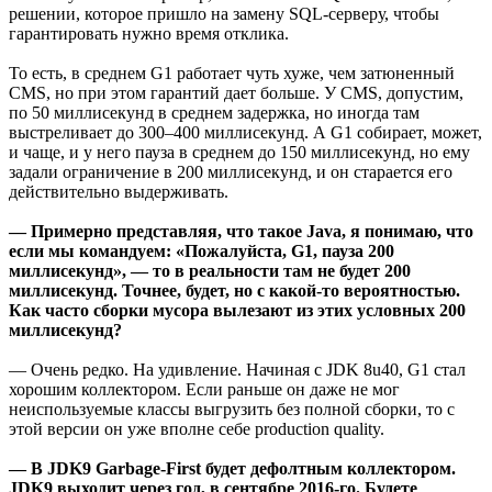
решении, которое пришло на замену SQL-серверу, чтобы
гарантировать нужно время отклика.
То есть, в среднем G1 работает чуть хуже, чем затюненный
CMS, но при этом гарантий дает больше. У CMS, допустим,
по 50 миллисекунд в среднем задержка, но иногда там
выстреливает до 300–400 миллисекунд. А G1 собирает, может,
и чаще, и у него пауза в среднем до 150 миллисекунд, но ему
задали ограничение в 200 миллисекунд, и он старается его
действительно выдерживать.
— Примерно представляя, что такое Java, я понимаю, что
если мы командуем: «Пожалуйста, G1, пауза 200
миллисекунд», — то в реальности там не будет 200
миллисекунд. Точнее, будет, но с какой-то вероятностью.
Как часто сборки мусора вылезают из этих условных 200
миллисекунд?
— Очень редко. На удивление. Начиная с JDK 8u40, G1 стал
хорошим коллектором. Если раньше он даже не мог
неиспользуемые классы выгрузить без полной сборки, то с
этой версии он уже вполне себе production quality.
— В JDK9 Garbage-First будет дефолтным коллектором.
JDK9 выходит через год, в сентябре 2016-го. Будете