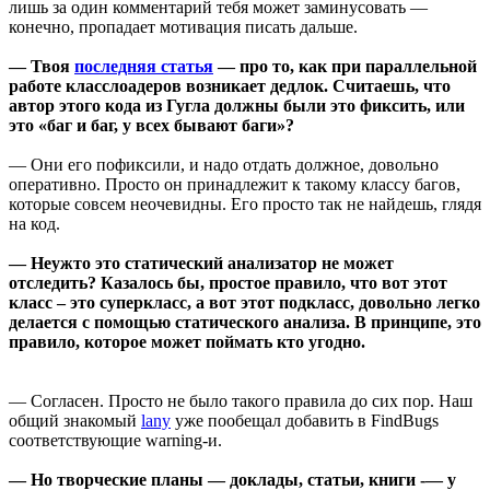
лишь за один комментарий тебя может заминусовать —
конечно, пропадает мотивация писать дальше.
— Твоя
последняя статья
— про то, как при параллельной
работе класслоадеров возникает дедлок. Cчитаешь, что
автор этого кода из Гугла должны были это фиксить, или
это «баг и баг, у всех бывают баги»?
— Они его пофиксили, и надо отдать должное, довольно
оперативно. Просто он принадлежит к такому классу багов,
которые совсем неочевидны. Его просто так не найдешь, глядя
на код.
— Неужто это статический анализатор не может
отследить? Казалось бы, простое правило, что вот этот
класс – это суперкласс, а вот этот подкласс, довольно легко
делается с помощью статического анализа. В принципе, это
правило, которое может поймать кто угодно.
— Согласен. Просто не было такого правила до сих пор. Наш
общий знакомый
lany
уже пообещал добавить в FindBugs
соответствующие warning-и.
— Но творческие планы — доклады, статьи, книги -— у