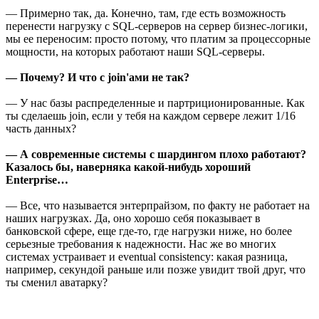
— Примерно так, да. Конечно, там, где есть возможность
перенести нагрузку с SQL-серверов на сервер бизнес-логики,
мы ее переносим: просто потому, что платим за процессорные
мощности, на которых работают наши SQL-серверы.
— Почему? И что с join'ами не так?
— У нас базы распределенные и партриционированные. Как
ты сделаешь join, если у тебя на каждом сервере лежит 1/16
часть данных?
— А современные системы с шардингом плохо работают?
Казалось бы, наверняка какой-нибудь хороший
Enterprise…
— Все, что называется энтерпрайзом, по факту не работает на
наших нагрузках. Да, оно хорошо себя показывает в
банковской сфере, еще где-то, где нагрузки ниже, но более
серьезные требования к надежности. Нас же во многих
системах устраивает и eventual consistency: какая разница,
например, секундой раньше или позже увидит твой друг, что
ты сменил аватарку?