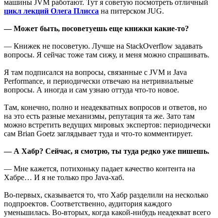
машины JVM работают. Тут я советую посмотреть отличный
цикл лекций Олега Плисса
на питерском JUG.
— Может быть, посоветуешь еще книжки какие-то?
— Книжек не посоветую. Лучше на StackOverflow задавать
вопросы. Я сейчас тоже там сижу, и меня можно спрашивать.
Я там подписался на вопросы, связанные с JVM и Java
Performance, и периодически отвечаю на нетривиальные
вопросы. А иногда и сам узнаю оттуда что-то новое.
Там, конечно, полно и неадекватных вопросов и ответов, но
на это есть разные механизмы, репутация та же. Зато там
можно встретить ведущих мировых экспертов: периодически
сам Brian Goetz заглядывает туда и что-то комментирует.
— А Хабр? Сейчас, я смотрю, ты туда редко уже пишешь.
— Мне кажется, потихоньку падает качество контента на
Хабре… И я не только про Java-хаб.
Во-первых, сказывается то, что Хабр разделили на несколько
подпроектов. Cоответственно, аудитория каждого
уменьшилась. Во-вторых, когда какой-нибудь неадекват всего