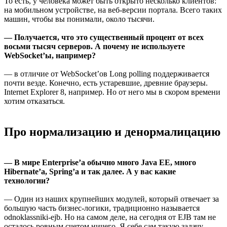
То есть, у человека может быть открыто несколько клиентов:
на мобильном устройстве, на веб-версии портала. Всего таких
машин, чтобы вы понимали, около тысячи.
— Получается, что это существенный процент от всех
восьми тысяч серверов. А почему не используете
WebSocket’ы, например?
— в отличие от WebSocket’ов Long polling поддерживается
почти везде. Конечно, есть устаревшие, древние браузеры.
Internet Explorer 8, например. Но от него мы в скором времени
хотим отказаться.
Про нормализацию и денормалицацию
— В мире Enterprise’a обычно много Java EE, много
Hibernate’a, Spring’a и так далее. А у вас какие
технологии?
— Один из наших крупнейших модулей, который отвечает за
большую часть бизнес-логики, традиционно называется
odnoklassniki-ejb. Но на самом деле, на сегодня от EJB там не
осталось ровным счетом ничего. Я себе сам такую задачу