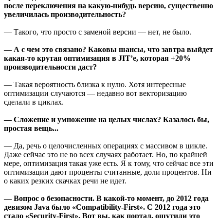
после переключения на какую-нибудь версию, существенно
увеличилась производительность?
— Такого, что просто с заменой версии — нет, не было.
— А с чем это связано? Каковы шансы, что завтра выйдет
какая-то крутая оптимизация в JIT’e, которая +20%
производительности даст?
— Такая вероятность близка к нулю. Хотя интересные
оптимизации случаются — недавно вот векторизацию
сделали в циклах.
— Сложение и умножение на целых числах? Казалось бы,
простая вещь...
— Да, речь о целочисленных операциях с массивом в цикле.
Даже сейчас это не во всех случаях работает. Но, по крайней
мере, оптимизация такая уже есть. Я к тому, что сейчас все эти
оптимизации дают проценты считанные, доли процентов. Ни
о каких резких скачках речи не идет.
— Вопрос о безопасности. В какой-то момент, до 2012 года
девизом Java было «Compatibility-First». С 2012 года это
стало «Security-First». Вот вы, как портал, ощутили это