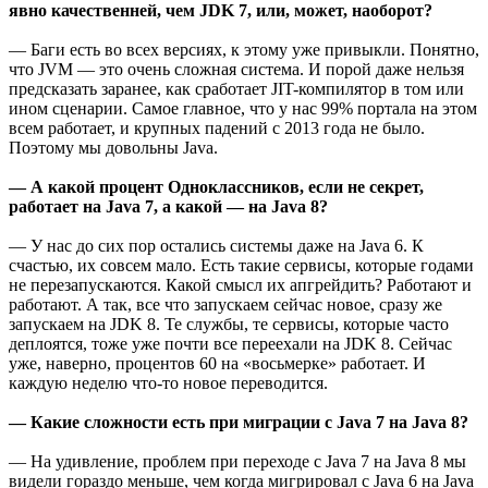
явно качественней, чем JDK 7, или, может, наоборот?
— Баги есть во всех версиях, к этому уже привыкли. Понятно,
что JVM — это очень сложная система. И порой даже нельзя
предсказать заранее, как сработает JIT-компилятор в том или
ином сценарии. Самое главное, что у нас 99% портала на этом
всем работает, и крупных падений с 2013 года не было.
Поэтому мы довольны Java.
— А какой процент Одноклассников, если не секрет,
работает на Java 7, а какой — на Java 8?
— У нас до сих пор остались системы даже на Java 6. К
счастью, их совсем мало. Есть такие сервисы, которые годами
не перезапускаются. Какой смысл их апгрейдить? Работают и
работают. А так, все что запускаем сейчас новое, сразу же
запускаем на JDK 8. Те службы, те сервисы, которые часто
деплоятся, тоже уже почти все переехали на JDK 8. Сейчас
уже, наверно, процентов 60 на «восьмерке» работает. И
каждую неделю что-то новое переводится.
— Какие сложности есть при миграции с Java 7 на Java 8?
— На удивление, проблем при переходе с Java 7 на Java 8 мы
видели гораздо меньше, чем когда мигрировал с Java 6 на Java