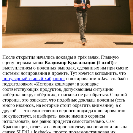
После открытия начались доклады в трёх залах. Главную
сцену первым занял
Владимир Красильщик (Luxoft)
с
выступлением о полезных выводах, сделанных им при смене
системы логирования в проекте. Тут хочется вспомнить, что
популярный старый хабрапост
о логировании в Java снабжён
подзаголовком «История кошмара»: в зоопарке
соответствующих продуктов, допускающем ситуацию
«обёртка вокруг обёртки», с наскока не разобраться. С одной
стороны, это означает, что подобные доклады полезны (есть
много нюансов, на которые стоит обратить внимание), а с
другой — что единственно верного подхода к логированию
не существует, и выбирать, какие именно сервисы
использовать, всё равно придётся самостоятельно. Сам
Красильщик, отвечая на вопрос «почему вы остановились на
связке SLF4J + logback», просто продемонстрировал их