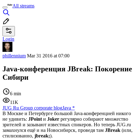
All streams
Login
phillennium
Mar 31 2016 at 07:00
Java-конференция JBreak: Покорение
Сибири
6 min
11K
JUG Ru Group corporate blog
Java
*
В Москве и Петербурге большой Java-конференцией никого
не удивить:
JPoint
и
Joker
регулярно собирают множество
зрителей и зазывают известных спикеров. Но теперь JUG.ru
замахнулся ещё и на Новосибирск, проведя там
JBreak
(или,
стилизованно,
jbreak;
).