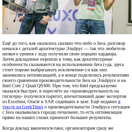
Ещё до того, как оказалось сказано что-либо о Java, разговор
начался с деталей архитектуры Эльбрус — так что любители
низкого уровня с ходу получили свою порцию хардкора.
Затем докладчики перешли к тому, как архитектурные
особенности сказываются на использовании Java («да, здесь
стоит пореже выбрасывать исключения») и как они
занимались оптимизацией, а в конце поделились результатами
своего сравнения производительности Java на Эльбрусе и на
Intel Core 2 Quad Q9300. При том, что Intel предсказуемо
оказался быстрее, в пересчёте на «производительность на
гигагерц» получился паритет, впечатливший даже экспертов
из Excelsior, Oracle и SAP, сидевших в зале. Ещё недавно
в
тексте на GeekTimes
о производительности Эльбруса ситуация
с Java оказывалась гораздо печальнее, то есть оптимизация
прямо на наших глазах приносит большие результаты.
Когда доклад закончился-таки, организаторам сразу же