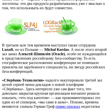
логотипы: эти два продукта разрабатывались уже с мыслью о
том, что использовать их будут совместно.
В третьем зале тем временем выступал также сотрудник
Luxoft
, но из Польши —
Michal Kordas
. А после этого второй
зал занял
Алексей Шипилёв (Oracle)
, особо не нуждающийся
в представлениях российскому Java-сообществу. То есть
географическое расположение конференции не помешало
привлечь ни зарубежного специалиста, ни звезду российских
Java-конференций.
«Сбербанк-Технологии»
надолго оккупировали третий зал
целой серией мини-докладов о новой платформе
«Сбербанка». Здесь интересен уже сам факт того, что
довольно закрытая крупная организация внезапно решила
показать, «что под капотом» — как прокомментировал это
один из её спикеров, «мы сами в шоке». Похоже, времена
меняются: сначала Герман Греф
прямо признал
недостатки