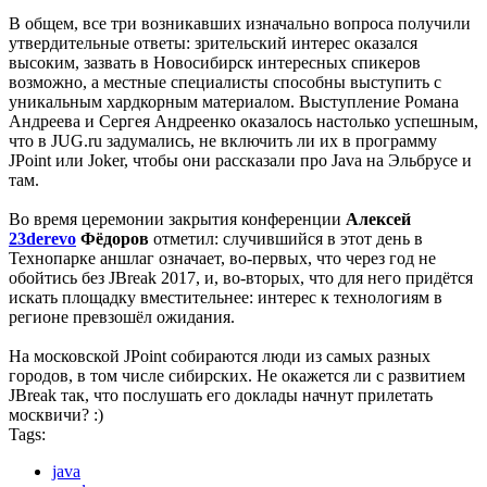
В общем, все три возникавших изначально вопроса получили
утвердительные ответы: зрительский интерес оказался
высоким, зазвать в Новосибирск интересных спикеров
возможно, а местные специалисты способны выступить с
уникальным хардкорным материалом. Выступление Романа
Андреева и Сергея Андреенко оказалось настолько успешным,
что в JUG.ru задумались, не включить ли их в программу
JPoint или Joker, чтобы они рассказали про Java на Эльбрусе и
там.
Во время церемонии закрытия конференции
Алексей
23derevo
Фёдоров
отметил: случившийся в этот день в
Технопарке аншлаг означает, во-первых, что через год не
обойтись без JBreak 2017, и, во-вторых, что для него придётся
искать площадку вместительнее: интерес к технологиям в
регионе превзошёл ожидания.
На московской JPoint собираются люди из самых разных
городов, в том числе сибирских. Не окажется ли с развитием
JBreak так, что послушать его доклады начнут прилетать
москвичи? :)
Tags:
java