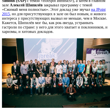
Simonis (SAP)
с темой «HotSpot Intrinsics»), а затем в главном
зале
Алексей Шипилёв
закрывал программу с темой
«Сжимай меня полностью». Этот доклад уже звучал
на JPoint
2015
, но для присутствующих в зале он был новым, и живого
интереса у присутствующих вызвал не меньше, чем в Москве.
Кажется, Шипилёв мог бы, как рок-звезда, устраивать
гастроли по стране: у него для этого хватает и поклонников, и
харизмы, и хитовых докладов.