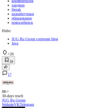
конференция
хардкор
jbreak
разработчики
образование
новосибирск
Hubs:
JUG Ru Group corporate blog
Java
+26
19
17
8K+
30-days reach
JUG Ru Group
Website
VK
Telegram