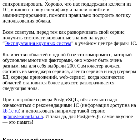
синхронизировать. Хорошо, что нас поддержали коллеги из
1С, вникли в нашу специфику и нашли ошибки в
администрировании, помогли правильно построить логику
использования облака.
Всем советуем, перед тем как разворачивать свой сервис,
получить систематизированные знания на курсе
“
Эксплуатация крупных систем
” в учебном центре фирмы 1С.
Количество областей в одной базе это компромисс, который
обусловлен многими факторами, оно может быть очень
разным, мы для себя выбрали 200. Сам кластер должен
состоять из менеджера сервиса, агента сервиса и нод (серверы
БД, серверы приложений, web-сервис), когда количество
областей становится более двухсот, разворачивается
следующая нода.
При настройке сервера PostgreSQL, обязательно надо
ознакомиться с рекомендациями 1С (информация доступна на
kb.1c.ru
) и использовать например такой сервис
pgtune.leopard.in.ua
. И таки да, для PostgreSQL самое вкусное
— это память!
Как у нас всё устроено