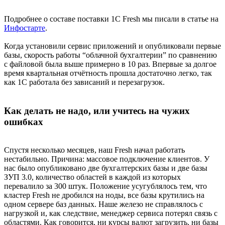
Подробнее о составе поставки 1С Fresh мы писали в статье на
Инфостарте
.
Когда установили сервис приложений и опубликовали первые
базы, скорость работы “облачной бухгалтерии” по сравнению
с файловой была выше примерно в 10 раз. Впервые за долгое
время квартальная отчётность прошла достаточно легко, так
как 1С работала без зависаний и перезагрузок.
Как делать не надо, или учитесь на чужих
ошибках
Спустя несколько месяцев, наш Fresh начал работать
нестабильно. Причина: массовое подключение клиентов. У
нас было опубликовано две бухгалтерских базы и две базы
ЗУП 3.0, количество областей в каждой из которых
перевалило за 300 штук. Положение усугублялось тем, что
кластер Fresh не дробился на ноды, все базы крутились на
одном сервере баз данных. Наше железо не справлялось с
нагрузкой и, как следствие, менеджер сервиса потерял связь с
областями. Как говорится, ни курсы валют загрузить, ни базы