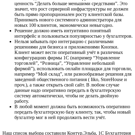
ценность “Делать больше меньшими средствами”. Это
значит, что рост серверной инфраструктуры не должен
быть прямо пропорционален росту клиентской базы.
Принимать нового системного администратора для
новых 100 клиентов, экономически невыгодно.
Решение должно иметь интуитивно понятный
интерфейс и пользоваться популярностью у бухгалтеров.
Нельзя забывать про интеграцию с различными
решениями для бизнеса и приложениями Кнопки.
Клиент может вести оперативный учёт в различных
конфигурациях фирмы 1С (например “Управление
торговлей”, “Розница”, “Управление небольшой
фирмой”), использовать онлайн площадки для торговли,
например “Мой склад”, или разнообразные решения для
заведений общественного питания ( Iiko, StoreHouse и
проч.), а также открыть свой сайт. В любом случае
данные надо оперативно передать в бухгалтерскую
систему автоматически, чтобы не делать двойную
работу.
В любой момент должна быть возможность оперативно
передать бухгалтерскую базу клиенту, так, чтобы новый
бухгалтер мог в ней продолжить вести учёт.
Наш список выбора составили Контур.Эльба, 1С Бухгалтерия