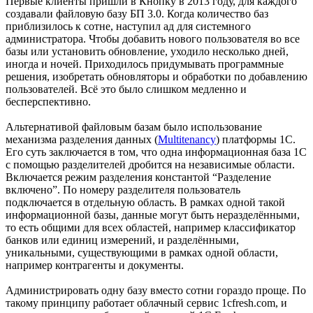
Первые клиенты пришли в Кнопку в 2013 году, для каждого
создавали файловую базу БП 3.0. Когда количество баз
приблизилось к сотне, наступил ад для системного
администратора. Чтобы добавить нового пользователя во все
базы или установить обновление, уходило несколько дней,
иногда и ночей. Приходилось придумывать программные
решения, изобретать обновляторы и обработки по добавлению
пользователей. Всё это было слишком медленно и
бесперспективно.
Альтернативой файловым базам было использование
механизма разделения данных (
Multitenancy
) платформы 1С.
Его суть заключается в том, что одна информационная база 1С
с помощью разделителей дробится на независимые области.
Включается режим разделения константой “Разделение
включено”. По номеру разделителя пользователь
подключается в отдельную область. В рамках одной такой
информационной базы, данные могут быть неразделёнными,
то есть общими для всех областей, например классификатор
банков или единиц измерений, и разделёнными,
уникальными, существующими в рамках одной области,
например контрагенты и документы.
Администрировать одну базу вместо сотни гораздо проще. По
такому принципу работает облачный сервис 1cfresh.com, и