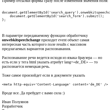
Пример отсылки формы сразу после изменения значения поля:
document.getElementById('search_query').onwebkitspeechc
    document.getElementById('search_form').submit();

В параметре передаваемому функции обработчику
onwebkitspeechchange
приходит event объект самая
интересная часть которого поле results с массивом
предлагаемых вариантов распознавания.
Распознавание речи ведется исходя из языка браузера — но
есть если у тега html указать атрибут lang=«de_DE» — то
распознается немецкая речь.
Тоже самое произойдет если в документе указать
<meta http-equiv='Content-Language' content='de_DE' />
Вроде все. Да пребудет с вами сила :)
Иван Полуянов
Разработчик