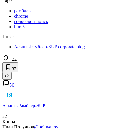
Tags:
рамблер
chrome
голосовой поиск
html5
Hubs:
Афиша-Рамблер-SUP corporate blog
+44
37
56
Афиша-Рамблер-SUP
22
Karma
Иван Полуянов
@poluyanov