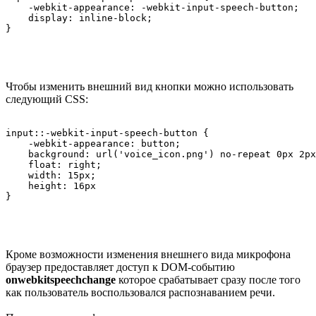
    -webkit-appearance: -webkit-input-speech-button;

    display: inline-block;

} 
Чтобы изменить внешний вид кнопки можно использовать
следующий CSS:
input::-webkit-input-speech-button {

    -webkit-appearance: button;

    background: url('voice_icon.png') no-repeat 0px 2px
    float: right;

    width: 15px;

    height: 16px

}
Кроме возможности изменения внешнего вида микрофона
браузер предоставляет доступ к DOM-событию
onwebkitspeechchange
которое срабатывает сразу после того
как пользователь воспользовался распознаванием речи.