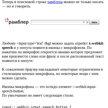
Теперь в поисковой строке
рамблера
можно не только писать
— но и говорить.
Любому <input type='text' /&gt можно задать атрибут
x-webkit-
speech
и у инпута появится иконка с микрофоном. По
нажатию на микрофон откроется окошко которое предложит
вам произнести слово или фразу и после распознанный текст
появится в инпуте.
К сожалению браузер накладывает некоторые ограничения в
стилизации кнопки микрофона, но некоторые вещи с ним
можно сделать.
Иконка микрофона — это псевдо-элемент ::-webkit-input-
speech-button;
По умолчанию он имеет следующие стили:
input::-webkit-input-speech-button {
