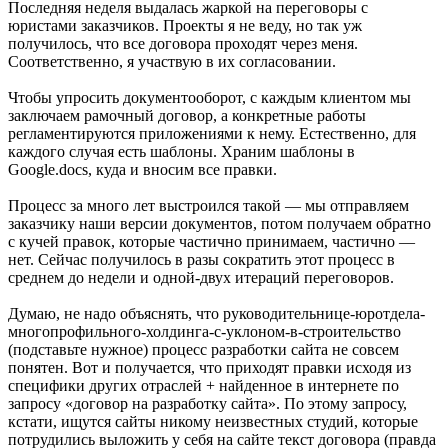
Последняя неделя выдалась жаркой на переговоры с
юристами заказчиков. Проекты я не веду, но так уж
получилось, что все договора проходят через меня.
Соответственно, я участвую в их согласовании.
Чтобы упросить документооборот, с каждым клиентом мы
заключаем рамочный договор, а конкретные работы
регламентируются приложениями к нему. Естественно, для
каждого случая есть шаблоны. Храним шаблоны в
Google.docs, куда и вносим все правки.
Процесс за много лет выстроился такой — мы отправляем
заказчику наши версии документов, потом получаем обратно
с кучей правок, которые частично принимаем, частично —
нет. Сейчас получилось в разы сократить этот процесс в
среднем до недели и одной-двух итераций переговоров.
Думаю, не надо объяснять, что руководительнице-юротдела-
многопрофильного-холдинга-с-уклоном-в-строительство
(подставьте нужное) процесс разработки сайта не совсем
понятен. Вот и получается, что приходят правки исходя из
специфики других отраслей + найденное в интернете по
запросу «договор на разработку сайта». По этому запросу,
кстати, ищутся сайты никому неизвестных студий, которые
потрудились выложить у себя на сайте текст договора (правда