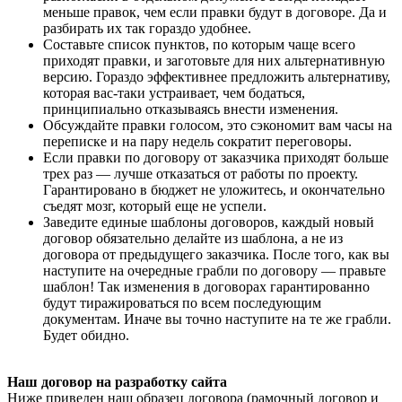
меньше правок, чем если правки будут в договоре. Да и
разбирать их так гораздо удобнее.
Составьте список пунктов, по которым чаще всего
приходят правки, и заготовьте для них альтернативную
версию. Гораздо эффективнее предложить альтернативу,
которая вас-таки устраивает, чем бодаться,
принципиально отказываясь внести изменения.
Обсуждайте правки голосом, это сэкономит вам часы на
переписке и на пару недель сократит переговоры.
Если правки по договору от заказчика приходят больше
трех раз — лучше отказаться от работы по проекту.
Гарантировано в бюджет не уложитесь, и окончательно
съедят мозг, который еще не успели.
Заведите единые шаблоны договоров, каждый новый
договор обязательно делайте из шаблона, а не из
договора от предыдущего заказчика. После того, как вы
наступите на очередные грабли по договору — правьте
шаблон! Так изменения в договорах гарантированно
будут тиражироваться по всем последующим
документам. Иначе вы точно наступите на те же грабли.
Будет обидно.
Наш договор на разработку сайта
Ниже приведен наш образец договора (рамочный договор и