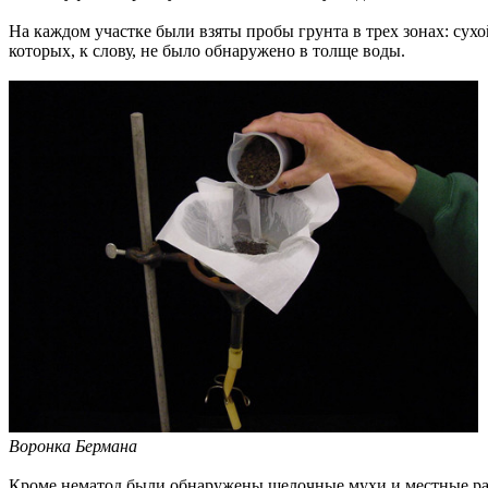
На каждом участке были взяты пробы грунта в трех зонах: сух
которых, к слову, не было обнаружено в толще воды.
Воронка Бермана
Кроме нематод были обнаружены щелочные мухи и местные рачк