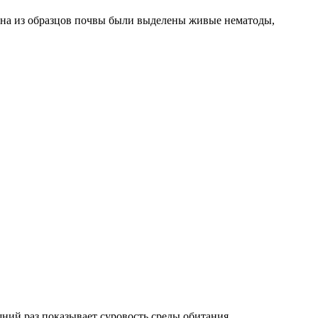
мана из образцов почвы были выделены живые нематоды,
ний раз показывает суровость среды обитания.