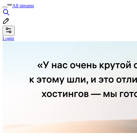
All streams
Login