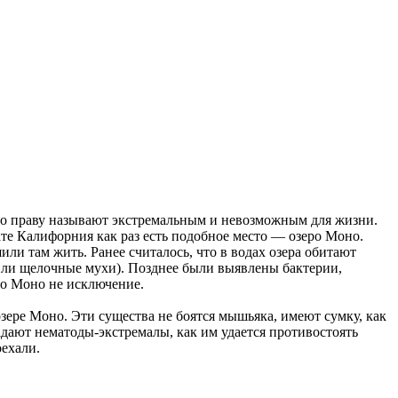
 по праву называют экстремальным и невозможным для жизни.
ате Калифорния как раз есть подобное место — озеро Моно.
или там жить. Ранее считалось, что в водах озера обитают
 или щелочные мухи). Позднее были выявлены бактерии,
ро Моно не исключение.
ре Моно. Эти существа не боятся мышьяка, имеют сумку, как
адают нематоды-экстремалы, как им удается противостоять
оехали.