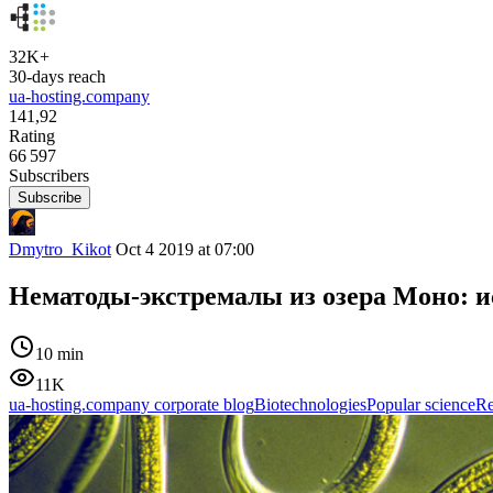
32K+
30-days reach
ua-hosting.company
141,92
Rating
66 597
Subscribers
Subscribe
Dmytro_Kikot
Oct 4 2019 at 07:00
Нематоды-экстремалы из озера Моно: 
10 min
11K
ua-hosting.company corporate blog
Biotechnologies
Popular science
Re