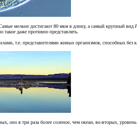
 Самые мелкие достигают 80 мкм в длину, а самый крупный вид
P
но такое даже противно представлять.
илами, т.е. представителями живых организмов, способных без 
х, оно в три раза более соленое, чем океан, во-вторых, уровень