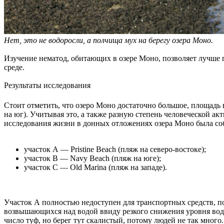
Нет, это не водоросли, а полчища мух на берегу озера Моно.
Изучение нематод, обитающих в озере Моно, позволяет лучше 
среде.
Результаты исследования
Стоит отметить, что озеро Моно достаточно большое, площадь 
на юг). Учитывая это, а также разную степень человеческой ак
исследования жизни в донных отложениях озера Моно была собр
участок А — Pristine Beach (пляж на северо-востоке);
участок В — Navy Beach (пляж на юге);
участок С — Old Marina (пляж на западе).
Участок А полностью недоступен для транспортных средств, п
возвышающихся над водой ввиду резкого снижения уровня воды в
число туф, но берег тут скалистый, потому людей не так много.