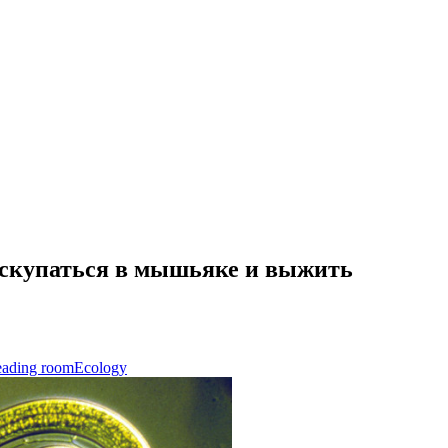
искупаться в мышьяке и выжить
ading room
Ecology