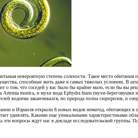
учитывая невероятную степень солености. Такое место обитания
существа, способные жить даже в самых тяжелых условиях. В шт
т о том, что соседей у вас было бы крайне мало, если бы вы реш
 Artemia monica, и мухи вида Ephydra hians (мухи-береговушки
елей водоема заканчивался, но природа полна сюрпризов, и озе
ии и Израиля открыли 8 новых видов нематод, обитающих в озе
ерестает удивлять. Какими еще уникальными характеристиками обл
на эти вопросы ждут нас в докладе исследовательской группы. П