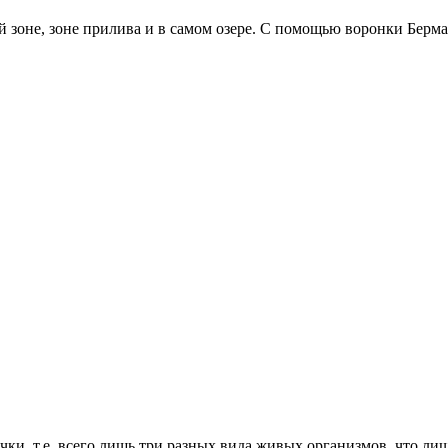
ой зоне, зоне прилива и в самом озере. С помощью воронки Бер
и, т.е. всего лишь три разных вида живых организмов, что лиш