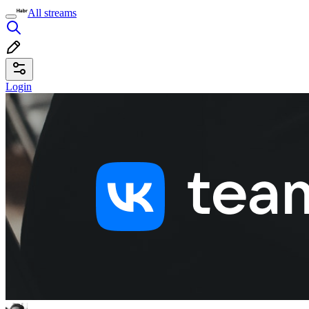
All streams
Login