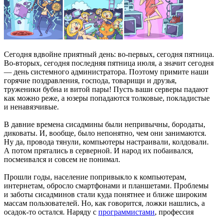
Сегодня вдвойне приятный день: во-первых, сегодня пятница.
Во-вторых, сегодня последняя пятница июля, а значит сегодня
— день системного администратора. Поэтому примите наши
горячие поздравления, господа, товарищи и друзья,
труженики бубна и витой пары! Пусть ваши серверы падают
как можно реже, а юзеры попадаются толковые, покладистые
и ненавязчивые.
В давние времена сисадмины были непривычны, бородаты,
диковаты. И, вообще, было непонятно, чем они занимаются.
Ну да, провода тянули, компьютеры настраивали, колдовали.
А потом прятались в серверной. И народ их побаивался,
посмеивался и совсем не понимал.
Прошли годы, население попривыкло к компьютерам,
интернетам, обросло смартфонами и планшетами. Проблемы
и заботы сисадминов стали куда понятнее и ближе широким
массам пользователей. Но, как говорится, ложки нашлись, а
осадок-то остался. Наряду с
программистами
, профессия