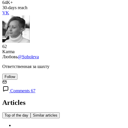
64K+
30-days reach
VK
62
Karma
Любовь
@Soboleva
Ответственная за шахту
Follow
Comments 67
Articles
Top of the day
Similar articles