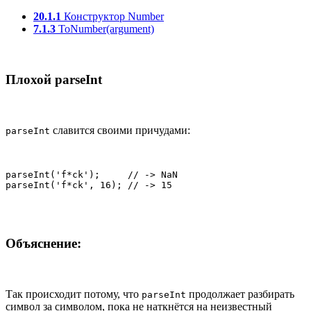
20.1.1
Конструктор Number
7.1.3
ToNumber(argument)
Плохой parseInt
славится своими причудами:
parseInt
parseInt('f*ck');     // -> NaN

parseInt('f*ck', 16); // -> 15
Объяснение:
Так происходит потому, что
продолжает разбирать
parseInt
символ за символом, пока не наткнётся на неизвестный