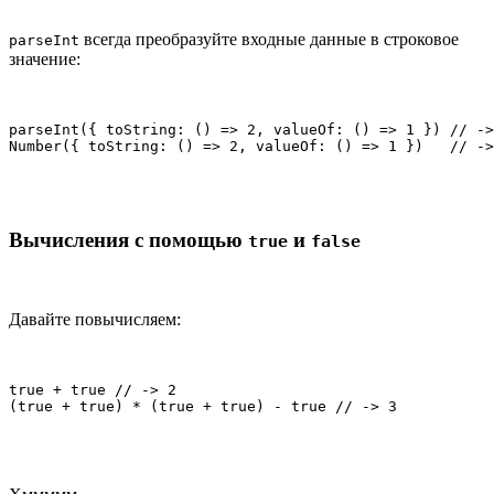
всегда преобразуйте входные данные в строковое
parseInt
значение:
parseInt({ toString: () => 2, valueOf: () => 1 }) // ->
Number({ toString: () => 2, valueOf: () => 1 })   // ->
Вычисления с помощью
и
true
false
Давайте повычисляем:
true + true // -> 2

(true + true) * (true + true) - true // -> 3