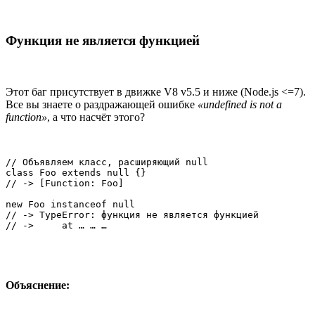
Функция не является функцией
Этот баг присутствует в движке V8 v5.5 и ниже (Node.js <=7).
Все вы знаете о раздражающей ошибке
«undefined is not a
function»
, а что насчёт этого?
// Объявляем класс, расширяющий null

class Foo extends null {}

// -> [Function: Foo]

new Foo instanceof null

// -> TypeError: функция не является функцией

// ->     at … … …
Объяснение: