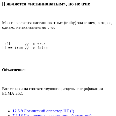
[] является «истинноватым», но не true
Массив является «истинноватым» (truthy) значением, которое,
однако, не эквивалентно
.
true
!![]       // -> true

[] == true // -> false
Объяснение:
Вот ссылки на соответствующие разделы спецификации
ECMA-262:
12.5.9
Логический оператор НЕ (!)
7.2.13
Сравнение на основании абстрактной