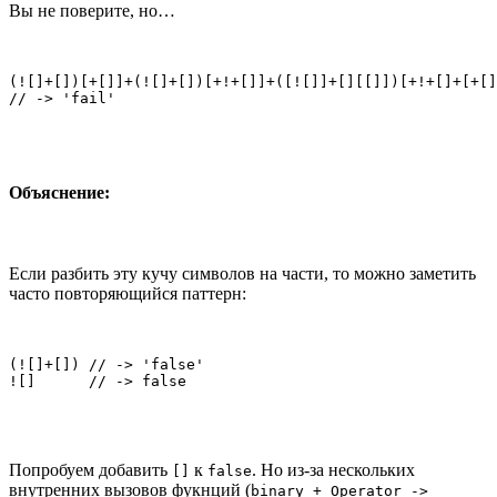
Вы не поверите, но…
(![]+[])[+[]]+(![]+[])[+!+[]]+([![]]+[][[]])[+!+[]+[+[]
// -> 'fail'
Объяснение:
Если разбить эту кучу символов на части, то можно заметить
часто повторяющийся паттерн:
(![]+[]) // -> 'false'

![]      // -> false
Попробуем добавить
к
. Но из-за нескольких
[]
false
внутренних вызовов фукнций (
binary + Operator ->