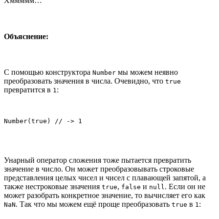
Хммммм…
Объяснение:
С помощью конструктора
мы можем неявно
Number
преобразовать значения в числа. Очевидно, что
true
превратится в
:
1
Number(true) // -> 1
Унарный оператор сложения тоже пытается превратить
значение в число. Он может преобразовывать строковые
представления целых чисел и чисел с плавающей запятой, а
также нестроковые значения
,
и
. Если он не
true
false
null
может разобрать конкретное значение, то вычисляет его как
. Так что мы можем ещё проще преобразовать
в
:
NaN
true
1