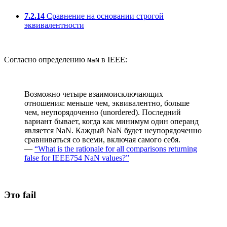
7.2.14
Сравнение на основании строгой
эквивалентности
Согласно определению
в IEEE:
NaN
Возможно четыре взаимоисключающих
отношения: меньше чем, эквивалентно, больше
чем, неупорядоченно (unordered). Последний
вариант бывает, когда как минимум один операнд
является NaN. Каждый NaN будет неупорядоченно
сравниваться со всеми, включая самого себя.
—
“What is the rationale for all comparisons returning
false for IEEE754 NaN values?”
Это fail