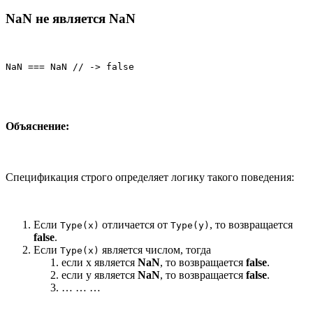
NaN не является NaN
NaN === NaN // -> false
Объяснение:
Спецификация строго определяет логику такого поведения:
Если
отличается от
, то возвращается
Type(x)
Type(y)
false
.
Если
является числом, тогда
Type(x)
если x является
NaN
, то возвращается
false
.
если y является
NaN
, то возвращается
false
.
… … …