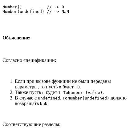
Number()          // -> 0

Number(undefined) // -> NaN
Объяснение:
Согласно спецификации:
Если при вызове функции не были переданы
параметры, то пусть
будет
.
n
+0
Также пусть
будет
.
n
? ToNumber (value)
В случае с
,
должно
undefined
ToNumber(undefined)
возвращать
.
NaN
Соответствующие разделы: