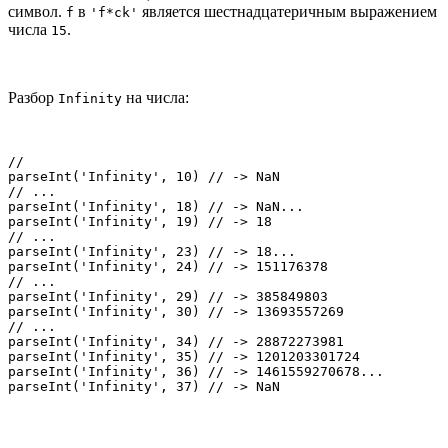
символ.
в
является шестнадцатеричным выражением
f
'f*ck'
числа
.
15
Разбор
на числа:
Infinity
//

parseInt('Infinity', 10) // -> NaN

// ...

parseInt('Infinity', 18) // -> NaN...

parseInt('Infinity', 19) // -> 18

// ...

parseInt('Infinity', 23) // -> 18...

parseInt('Infinity', 24) // -> 151176378

// ...

parseInt('Infinity', 29) // -> 385849803

parseInt('Infinity', 30) // -> 13693557269

// ...

parseInt('Infinity', 34) // -> 28872273981

parseInt('Infinity', 35) // -> 1201203301724

parseInt('Infinity', 36) // -> 1461559270678...

parseInt('Infinity', 37) // -> NaN