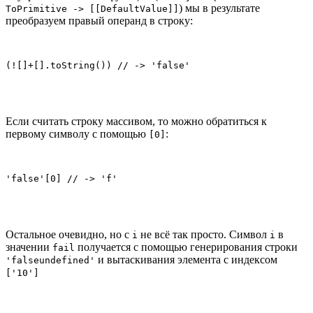
) мы в результате
ToPrimitive -> [[DefaultValue]]
преобразуем правый операнд в строку:
(![]+[].toString()) // -> 'false'
Если считать строку массивом, то можно обратиться к
первому символу с помощью
:
[0]
'false'[0] // -> 'f'
Остальное очевидно, но с
не всё так просто. Символ
в
i
i
значении
получается с помощью генерирования строки
fail
и вытаскивания элемента с индексом
'falseundefined'
['10']