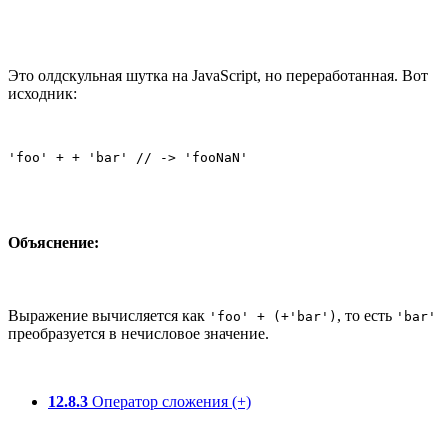
Это олдскульная шутка на JavaScript, но переработанная. Вот
исходник:
'foo' + + 'bar' // -> 'fooNaN'
Объяснение:
Выражение вычисляется как
, то есть
'foo' + (+'bar')
'bar'
преобразуется в нечисловое значение.
12.8.3
Оператор сложения (+)