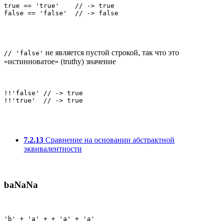
true == 'true'    // -> true

false == 'false'  // -> false
не является пустой строкой, так что это
// 'false'
«истинноватое» (truthy) значение
!!'false' // -> true

!!'true'  // -> true
7.2.13
Сравнение на основании абстрактной
эквивалентности
baNaNa
'b' + 'a' + + 'a' + 'a'