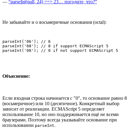
—
“parseInt(null, 24) === 23… погодите, что?”
Не забывайте и о восьмеричные основания (octal):
parseInt('06'); // 6

parseInt('08'); // 8 if support ECMAScript 5

parseInt('08'); // 0 if not support ECMAScript 5
Объяснение:
Если входная строка начинается с "0", то основание равно 8
(восьмеричное) или 10 (десятичное). Конкретный выбор
зависит от реализации. ECMAScript 5 определяет
использование 10, но оно поддерживается ещё не всеми
браузерами. Поэтому всегда указывайте основание при
использовании
.
parseInt