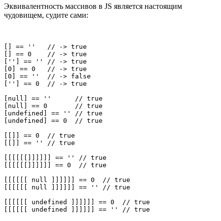
Эквивалентность массивов в JS является настоящим
чудовищем, судите сами:
[] == ''   // -> true

[] == 0    // -> true

[''] == '' // -> true

[0] == 0   // -> true

[0] == ''  // -> false

[''] == 0  // -> true

[null] == ''      // true

[null] == 0       // true

[undefined] == '' // true

[undefined] == 0  // true

[[]] == 0  // true

[[]] == '' // true

[[[[[[]]]]]] == '' // true

[[[[[[]]]]]] == 0  // true

[[[[[[ null ]]]]]] == 0  // true

[[[[[[ null ]]]]]] == '' // true

[[[[[[ undefined ]]]]]] == 0  // true

[[[[[[ undefined ]]]]]] == '' // true