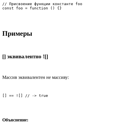
// Присвоение функции константе foo

const foo = function () {}
Примеры
[] эквивалентно ![]
Массив эквивалентен не массиву:
[] == ![] // -> true
Объяснение: