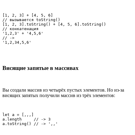
[1, 2, 3] + [4, 5, 6]

// вызывается toString()

[1, 2, 3].toString() + [4, 5, 6].toString()

// конкатенация

'1,2,3' + '4,5,6'

// ->

'1,2,34,5,6'
Висящие запятые в массивах
Вы создали массив из четырёх пустых элементов. Но из-за
висящих запятых получили массив из трёх элементов:
let a = [,,,]

a.length     // -> 3

a.toString() // -> ',,'