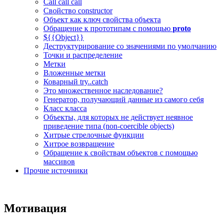
Call call call
Свойство constructor
Объект как ключ свойства объекта
Обращение к прототипам с помощью
proto
${{Object}}
Деструктурирование со значениями по умолчанию
Точки и распределение
Метки
Вложенные метки
Коварный try..catch
Это множественное наследование?
Генератор, получающий данные из самого себя
Класс класса
Объекты, для которых не действует неявное
приведение типа (non-coercible objects)
Хитрые стрелочные функции
Хитрое возвращение
Обращение к свойствам объектов с помощью
массивов
Прочие источники
Мотивация