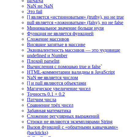
baNaNa
NaN не NaN
Это fail
[] является «истинноватым» (truthy), но не true
null является «ложноватым» (falsy), но не false
Минимальное значение больше нуля
Функция не является функцией
Сложение массивов
Висящие запятые в массиве
Эквивалентность массивов — это чудовище
undefined и Number
Плохой parseInt
Вычисления с помощью true и false
`
HTML-комментарии валидны в JavaScript
NaN
не
является числом
[] и null являются объектами
Магическое увеличение чисел
Точность 0.1 + 0.2
Патчим числа
Сравнение трёх чисел
Забавная математика
Сложение регулярных выражений
Строки не являются экземплярами String
Вызов функций с «обратными кавычками»
(backticks)