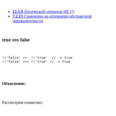
12.5.9
Логический оператор НЕ (!)
7.2.13
Сравнение на основании абстрактной
эквивалентности
true это false
!!'false' ==  !!'true'  // -> true

!!'false' === !!'true' // -> true
Объяснение:
Рассмотрим пошагово: