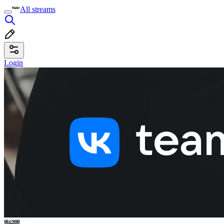
All streams
Login