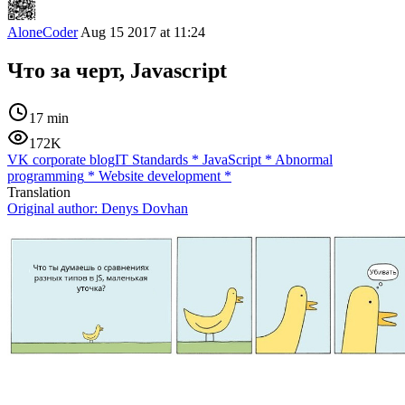
AloneCoder
Aug 15 2017 at 11:24
Что за черт, Javascript
17 min
172K
VK corporate blog
IT Standards
*
JavaScript
*
Abnormal
programming
*
Website development
*
Translation
Original author:
Denys Dovhan