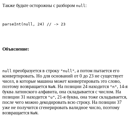
Также будьте осторожны с разбором
:
null
parseInt(null, 24) // -> 23
Объяснение:
преобразуется в строку
, а потом пытается его
null
"null"
конвертировать. Но для оснований от 0 до 23 не существует
чисел, в которые машина может конвертировать это слово,
поэтому возвращается
. На позиции 24 находится
, 14-я
NaN
"n"
буква латинского алфавита, она складывается с числом. На
позиции 31 находится
, 21-я буква, она тоже складывается,
"u"
после чего можно декодировать всю строку. На позиции 37
уже не получится сгенерировать валидное число, поэтому
возвращается
.
NaN