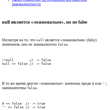
эквивалентности
null является «ложноватым», но не false
Несмотря на то, что
является «ложноватым» (falsy)
null
значением, оно не эквивалентно
.
false
!!null        // -> false

null == false // -> false
В то же время другие «ложноватые» значения, вроде
или
,
0
''
эквивалентны
.
false
0 == false  // -> true

'' == false // -> true