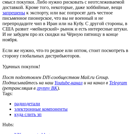
смысл покупки. Либо нужно рисковать с неотслеживаемой
доставкой. Кроме того, некоторые, даже хоббийные, вещи
запрещены
к экспорту, или вас попросят дать честное
письменное пионерское, что вы не военный и не
перепродадите чип в Иран или на Кубу. С другой стороны, в
США развит «мейкерский» рынок и есть интересные штуки.
И не забудем про их скидки на Чёрную пятницу в конце
ноября.
Если же нужно, что-то редкое или оптом, стоит посмотреть в
сторону глобальных дистрибьюторов.
Удачных покупок!
Пост подготовлен DIY-сообществом Mail.ru Group.
Подписывайтесь на наш
Youtube-канал
и на канал в
Telegram
(ретрансляция в
группу ВК
).
Tags:
радиодетали
электронные компоненты
куда слить зп
Hubs: