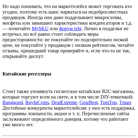
Но надо понимать, что на маркетплейсе может торговать кто
угодно, поэтому есть шанс нарваться на недобросовестных
продавцов. Иногда они даже подделывают микросхемы,
мосфеты или завышают характеристики конденсаторов и т.д.
— почитайте
MySKU
или
форум ixbt
. Лично я подделки не
встречал, но всё равно стоит соблюдать меры
предосторожности: не покупайте по подозрительно низкой
цене, не покупайте у продавцов с низким рейтингом, читайте
отзывы, пришедший товар проверяйте и, если что-то не так,
открывайте диспут.
Китайские реселлеры
Стоит также упомянуть гигантские китайские B2C-магазины,
которые торгуют всем на свете, и в том числе DIY-тематикой:
Banggood
,
BuyInCoins
,
DealExtreme
,
GearBest
,
TomTop
,
Tmart
.
Достойные конкуренты маркетплейсам: у них есть поддержка,
программы лояльности, акции и т. п. Перечисленные сайты
заслуживают определённого доверия, потому что работают
уже много лет.