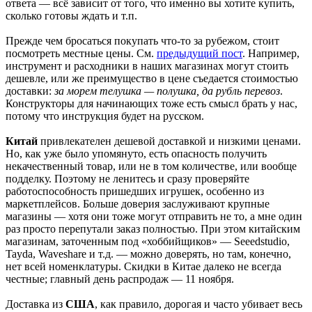
ответа — всё зависит от того, что именно вы хотите купить,
сколько готовы ждать и т.п.
Прежде чем бросаться покупать что-то за рубежом, стоит
посмотреть местные цены. См.
предыдущий пост
. Например,
инструмент и расходники в наших магазинах могут стоить
дешевле, или же преимущество в цене съедается стоимостью
доставки:
за морем телушка — полушка, да рубль перевоз
.
Конструкторы для начинающих тоже есть смысл брать у нас,
потому что инструкция будет на русском.
Китай
привлекателен дешевой доставкой и низкими ценами.
Но, как уже было упомянуто, есть опасность получить
некачественный товар, или не в том количестве, или вообще
подделку. Поэтому не ленитесь и сразу проверяйте
работоспособность пришедших игрушек, особенно из
маркетплейсов. Больше доверия заслуживают крупные
магазины — хотя они тоже могут отправить не то, а мне один
раз просто перепутали заказ полностью. При этом китайским
магазинам, заточенным под «хоббийщиков» — Seeedstudio,
Tayda, Waveshare и т.д. — можно доверять, но там, конечно,
нет всей номенклатуры. Скидки в Китае далеко не всегда
честные; главный день распродаж — 11 ноября.
Доставка из
США
, как правило, дорогая и часто убивает весь