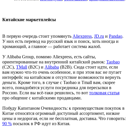
Китайские маркетплейсы
В первую очередь стоит упомянуть
Aliexpress
,
JD.ru
и
Pandao
.
У них есть перевод на русский язык и поиск, хоть иногда и
хромающий, а главное — работает система жалоб.
У Alibaba Group, помимо Aliexpress, есть сайты,
ориентированные на внутренний китайский рынок:
Taobao
(C2C),
TMall
(B2C) и
Alibaba
(B2B). Сюда стоит идти, если
вам нужно что-то очень особенное, и при этом вас не пугает
интерфейс на китайском и отсутствие возможности вернуть
деньги. Кроме того, в случае с Taobao и Tmall вам, скорее
всего, понадобятся услуги посредника для пересылки в
Россию. Если вы всё-таки решились, то вот
толковая статья
про общение с китайскими продавцами.
Побуду Капитаном Очевидность: к преимуществам покупок в
Китае относятся огромный доступный ассортимент, низкие
цены и недорогая, если не бесплатная, доставка. Что говорить:
90 %
посылок в РФ идут из Китая.