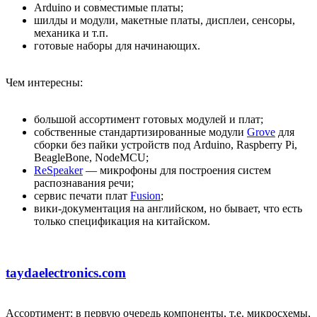
Arduino и совместимые платы;
шилды и модули, макетные платы, дисплеи, сенсоры,
механика и т.п.
готовые наборы для начинающих.
Чем интересны:
большой ассортимент готовых модулей и плат;
собственные стандартизированные модули
Grove
для
сборки без пайки устройств под Arduino, Raspberry Pi,
BeagleBone, NodeMCU;
ReSpeaker
— микрофоны для построения систем
распознавания речи;
сервис печати плат
Fusion
;
вики-документация на английском, но бывает, что есть
только спецификация на китайском.
taydaelectronics.com
Ассортимент: в первую очередь компоненты, т.е. микросхемы,