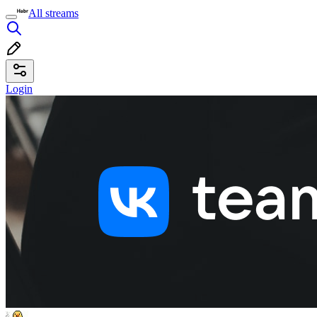
All streams
Login