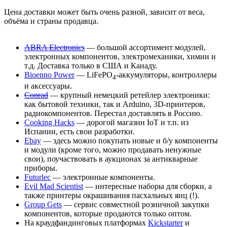
Цена доставки может быть очень разной, зависит от веса,
объёма и страны продавца.
ABRA Electronics
— большой ассортимент модулей,
электронных компонентов, электромеханики, химии и
т.д. Доставка только в США и Канаду.
Bioenno Power
— LiFePO
-аккумуляторы, контроллеры
4
и аксессуары.
Conrad
— крупный немецкий ретейлер электроники:
как бытовой техники, так и Arduino, 3D-принтеров,
радиокомпонентов. Перестал доставлять в Россию.
Cooking Hacks
— дорогой магазин IoT и т.п. из
Испании, есть свои разработки.
Ebay
— здесь можно покупать новые и б/у компоненты
и модули (кроме того, можно продавать ненужные
свои), поучаствовать в аукционах за антикварные
приборы.
Futurlec
— электронные компоненты.
Evil Mad Scientist
— интересные наборы для сборки, а
также принтеры окрашивания пасхальных яиц (!).
Group Gets
— сервис совместной розничной закупки
компонентов, которые продаются только оптом.
На краудфандинговых платформах
Kickstarter
и