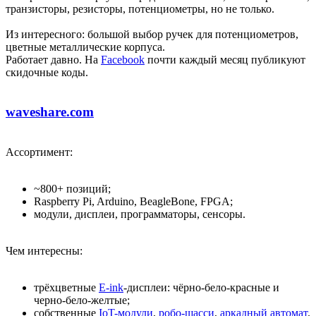
транзисторы, резисторы, потенциометры, но не только.
Из интересного: большой выбор ручек для потенциометров,
цветные металлические корпуса.
Работает давно. На
Facebook
почти каждый месяц публикуют
скидочные коды.
waveshare.com
Ассортимент:
~800+ позиций;
Raspberry Pi, Arduino, BeagleBone, FPGA;
модули, дисплеи, программаторы, сенсоры.
Чем интересны:
трёхцветные
E-ink
-дисплеи: чёрно-бело-красные и
черно-бело-желтые;
собственные
IoT-модули
,
робо-шасси
,
аркадный автомат
.