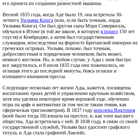
его проекта по созданию разностной машины.
Весной 1835 года, когда Аде было 19, она встретила 30-
летнего
Уильяма Кинга
(или, если быть точным, лорда
Уильяма Кинга). Он был другом сына Мэри Сомервилль,
обучался в Итоне (в той же школе, в которую
я пошел
150 лет
спустя) и Кембридже, а затем был государственным
служащим, впоследствии на форпосте Британской империи на
греческих островах. Уильям, похоже, был точным,
добросовестным и порядочным человеком; быть может,
немного жестким. Но, в любом случае, у Ады с ним быстро
все закрутилось, и 8 июля 1835 года они поженились, не
оглашая этого до последней минуты, боясь огласки и
излишнего внимания прессы.
Следующие несколько лет жизни Ады, кажется, посвящены
воспитанию троих детей и управлению крупным хозяйством,
хотя она уделяла некоторое время верховой езде, обучению
игры на арфе и математике (в том числе таким темам, как
сферическая тригонометрия). В 1837 году
королева Виктория
(коей было тогда 18) взошла на престол, и, как член высшего
общества, Ада встретилась с ней. В 1838 году, в связи со своей
государственной службой, Уильям был удостоен графского
титула, и Ада стала графиней Лавлейс.