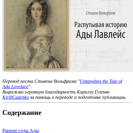
Перевод поста Стивена Вольфрама "
Untangling the Tale of
Ada Lovelace
".
Выражаю огромную благодарность Кириллу Гузенко
KirillGuzenko
за помощь в переводе и подготовке публикации.
Содержание
Ранние годы Ады