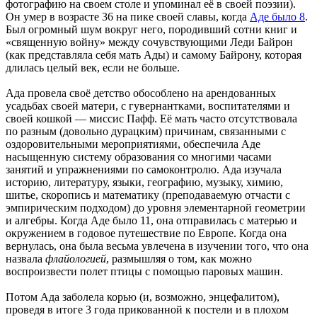
фотографию на своем столе и упоминал её в своей поэзии).
Он умер в возрасте 36 на пике своей славы, когда
Аде было 8
.
Был огромный шум вокруг него, породивший сотни книг и
«священную войну» между сочувствующими Леди Байрон
(как представляла себя мать Ады) и самому Байрону, которая
длилась целый век, если не больше.
Ада провела своё детство обособлено на арендованных
усадьбах своей матери, с гувернантками, воспитателями и
своей кошкой — миссис Пафф. Её мать часто отсутствовала
по разным (довольно дурацким) причинам, связанными с
оздоровительными мероприятиями, обеспечила Аде
насыщенную систему образования со многими часами
занятий и упражнениями по самоконтролю. Ада изучала
историю, литературу, языки, географию, музыку, химию,
шитье, скоропись и математику (преподаваемую отчасти с
эмпирическим подходом) до уровня элементарной геометрии
и алгебры. Когда Аде было 11, она отправилась с матерью и
окружением в годовое путешествие по Европе. Когда она
вернулась, она была весьма увлечена в изучении того, что она
назвала
флайологией
, размышляя о том, как можно
воспроизвести полет птицы с помощью паровых машин.
Потом Ада заболела корью (и, возможно, энцефалитом),
проведя в итоге 3 года прикованной к постели и в плохом