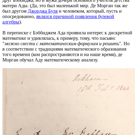
друг Бэббиджа, но и мужа дочери основного учителя детства
матери Ады. (Да, это был маленький мир. Де Морган так же
был другом
Джорджа Буля
и человеком, который, пусть и
опосредованно,
являлся причиной появления булевой
алгебры
).
В переписке с Бэббиджем Ада проявила интерес к дискретной
математике и удивлялась, к примеру, тому, что пасьянс
"
можно свести с математическим формулам и решить
". Но
в соответствии с традициями математического образования
того времени (кои распространяются и на наше время), де
Морган обучал Аду математическому анализу.