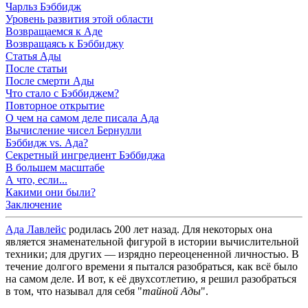
Чарльз Бэббидж
Уровень развития этой области
Возвращаемся к Аде
Возвращаясь к Бэббиджу
Статья Ады
После статьи
После смерти Ады
Что стало с Бэббиджем?
Повторное открытие
О чем на самом деле писала Ада
Вычисление чисел Бернулли
Бэббидж vs. Ада?
Секретный ингредиент Бэббиджа
В большем масштабе
А что, если...
Какими они были?
Заключение
Ада Лавлейс
родилась 200 лет назад. Для некоторых она
является знаменательной фигурой в истории вычислительной
техники; для других — изрядно переоцененной личностью. В
течение долгого времени я пытался разобраться, как всё было
на самом деле. И вот, к её двухсотлетию, я решил разобраться
в том, что называл для себя "
тайной Ады
".