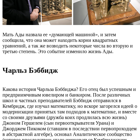
Мать Ады назвала ее «думающей машиной», и затем
сообщила, что она может находить корни квадратных
уравнений, а так же возводить некоторые числа во вторую и
третью степень. Это событие изменило жизнь Ады.
Чарльз Бэббидж
Какова история Чарльза Бэббиджа? Его отец был успешным и
предприимчивым ювелиром и банкиром. После различных
школ и частных преподавателей Бэббидж отправился в
Кембридж, где изучал математику, но вскоре загорелся идеей о
модернизации принятых там подходов к математике, и вместе
со своими друзьями (дружба коих продлилась всю жизнь)
Джоном Гершелем (сын первооткрывателя Урана) и
Джорджем Пикоком (ставшим в последствии первопроходцем
в абстрактной алгебре), основал Аналитическое сообщество
(которое впоследствии стало именоваться Кембриджским