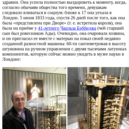
здравии. Она успела полностью выздороветь к моменту, когда,
согласно обычаям общества того времени, девушкам
следовало вливаться в социум: ближе к 17 она уехала в
Лондон. 5 июня 1833 года, спустя 26 дней после того, как она
была «представлена при Дворе» (т. е. встретила короля), она
была на приёме у
41-летнего
Чарльза Бэббиджа
(чей старший
сын был ровесником Ады). Очевидно, она очаровала хозяина,
и он пригласил ее вместе с матерью на показ своей недавно
созданной разностной машины: 60-ти сантиметровая в высоту
штуковина на ручном управлении с двумя тысячами латунных
компонентов, которую сейчас можно увидеть в музее науки в
Лондоне: