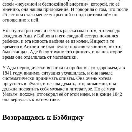
своей «неуемной и беспокойной энергии», которой, по её
мнению, она нашла приложение. И говорила о том, что после
25 лет она стала менее «скрытной и подозрительной» по
отношению к ней.
Но спустя три недели её мать рассказала о том, что ещё до
рождения Ады у Байрона и его сводной сестры появился
ребенок, и эта новость выбила ее из колеи. Инцест в те
времена в Англии не был чем-то противозаконным, но это
был скандал. Аде было трудно это принять, и на некоторое
время она отдалилась от математики.
У Ады периодически возникали проблемы со здоровьем, а в
1841 году, видимо, ситуация ухудшилась, и она начала
систематически принимать опиаты. Она очень хотела
преуспеть в чём-то, и начала думать, что, возможно, она
должна посвятить себя музыке и литературе. Но её муж
Уильям, похоже, отговорил её от этой идеи, и в конце 1842
она вернулась к математике.
Возвращаясь к Бэббиджу