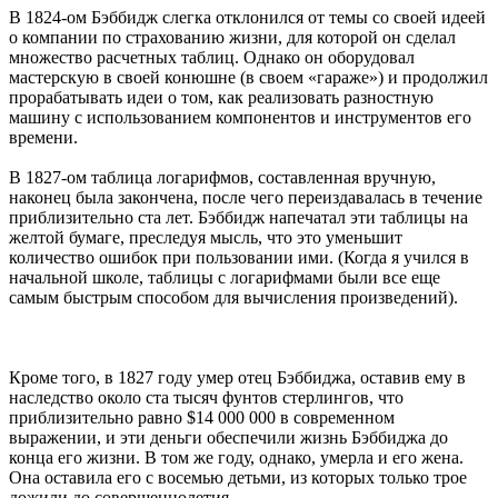
В 1824-ом Бэббидж слегка отклонился от темы со своей идеей
о компании по страхованию жизни, для которой он сделал
множество расчетных таблиц. Однако он оборудовал
мастерскую в своей конюшне (в своем «гараже») и продолжил
прорабатывать идеи о том, как реализовать разностную
машину с использованием компонентов и инструментов его
времени.
В 1827-ом таблица логарифмов, составленная вручную,
наконец была закончена, после чего переиздавалась в течение
приблизительно ста лет. Бэббидж напечатал эти таблицы на
желтой бумаге, преследуя мысль, что это уменьшит
количество ошибок при пользовании ими. (Когда я учился в
начальной школе, таблицы с логарифмами были все еще
самым быстрым способом для вычисления произведений).
Кроме того, в 1827 году умер отец Бэббиджа, оставив ему в
наследство около ста тысяч фунтов стерлингов, что
приблизительно равно $14 000 000 в современном
выражении, и эти деньги обеспечили жизнь Бэббиджа до
конца его жизни. В том же году, однако, умерла и его жена.
Она оставила его с восемью детьми, из которых только трое
дожили до совершеннолетия.