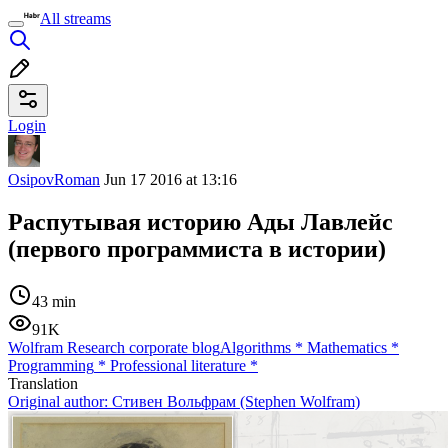
All streams
Login
OsipovRoman
Jun 17 2016 at 13:16
Распутывая историю Ады Лавлейс
(первого программиста в истории)
43 min
91K
Wolfram Research corporate blog
Algorithms
*
Mathematics
*
Programming
*
Professional literature
*
Translation
Original author:
Стивен Вольфрам (Stephen Wolfram)