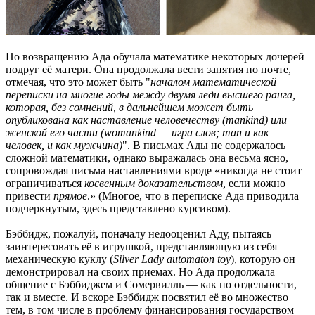
По возвращению Ада обучала математике некоторых дочерей
подруг её матери. Она продолжала вести занятия по почте,
отмечая, что это может быть "
началом математической
переписки на многие годы между двумя леди высшего ранга,
которая, без сомнений, в дальнейшем может быть
опубликована как наставление человечеству (mankind) или
женской его части (womankind — игра слов; man и как
человек, и как мужчина)
". В письмах Ады не содержалось
сложной математики, однако выражалась она весьма ясно,
сопровождая письма наставлениями вроде «никогда не стоит
ограничиваться
косвенным доказательством,
если можно
привести
прямое
.» (Многое, что в переписке Ада приводила
подчеркнутым, здесь представлено курсивом).
Бэббидж, пожалуй, поначалу недооценил Аду, пытаясь
заинтересовать её в игрушкой, представляющую из себя
механическую куклу (
Silver Lady automaton toy
), которую он
демонстрировал на своих приемах. Но Ада продолжала
общение с Бэббиджем и Сомервилль — как по отдельности,
так и вместе. И вскоре Бэббидж посвятил её во множество
тем, в том числе в проблему финансирования государством