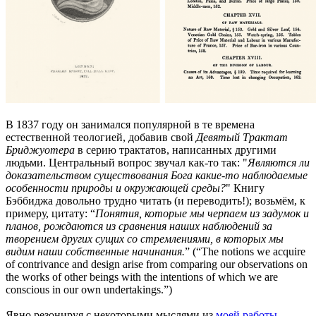
В 1837 году он занимался популярной в те времена
естественной теологией, добавив свой
Девятый Трактат
Бриджуотера
в серию трактатов, написанных другими
людьми. Центральный вопрос звучал как-то так: "
Являются ли
доказательством существования Бога какие-то наблюдаемые
особенности природы и окружающей среды?
" Книгу
Бэббиджа довольно трудно читать (и переводить!); возьмём, к
примеру, цитату: “
Понятия, которые мы черпаем из задумок и
планов, рождаются из сравнения наших наблюдений за
творением других сущих со стремлениями, в которых мы
видим наши собственные начинания.
” (“The notions we acquire
of contrivance and design arise from comparing our observations on
the works of other beings with the intentions of which we are
conscious in our own undertakings.”)
Явно резонируя с некоторыми мыслями из
моей работы
,