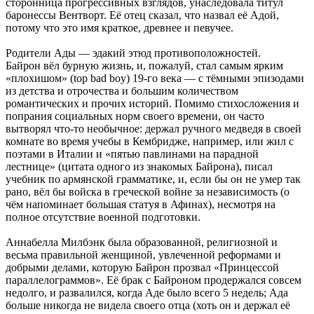
сторонница прогрессивных взглядов, унаследовала титул
баронессы Вентворт. Её отец сказал, что назвал её Адой,
потому что это имя краткое, древнее и певучее.
Родители Ады — эдакий этюд противоположностей.
Байрон вёл бурную жизнь, и, пожалуй, стал самым ярким
«плохишом» (top bad boy) 19-го века — с тёмными эпизодами
из детства и отрочества и большим количеством
романтических и прочих историй. Помимо стихосложения и
попрания социальных норм своего времени, он часто
вытворял что-то необычное: держал ручного медведя в своей
комнате во время учебы в Кембридже, например, или жил с
поэтами в Италии и «пятью павлинами на парадной
лестнице» (цитата одного из знакомых Байрона), писал
учебник по армянской грамматике, и, если бы он не умер так
рано, вёл бы войска в греческой войне за независимость (о
чём напоминает большая статуя в Афинах), несмотря на
полное отсутствие военной подготовки.
Аннабелла Милбэнк была образованной, религиозной и
весьма правильной женщиной, увлеченной реформами и
добрыми делами, которую Байрон прозвал «Принцессой
параллелограммов». Её брак с Байроном продержался совсем
недолго, и развалился, когда Аде было всего 5 недель; Ада
больше никогда не видела своего отца (хоть он и держал её