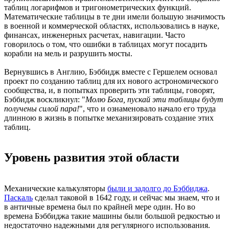
таблиц логарифмов и тригонометрических функций.
Математические таблицы в те дни имели большую значимость
в военной и коммерческой областях, использовались в науке,
финансах, инженерных расчетах, навигации. Часто
говорилось о том, что ошибки в таблицах могут посадить
корабли на мель и разрушить мосты.
Вернувшись в Англию, Бэббидж вместе с Гершелем основал
проект по созданию таблиц для их нового астрономического
сообщества, и, в попытках проверить эти таблицы, говорят,
Бэббидж воскликнул: "
Молю Бога, пускай эти таблицы будут
получены силой пара!
", что и ознаменовало начало его труда
длинною в жизнь в попытке механизировать создание этих
таблиц.
Уровень развития этой области
Механические калькуляторы
были и задолго до Бэббиджа
.
Паскаль
сделал таковой в 1642 году, и сейчас мы знаем, что и
в античные времена был по крайней мере один. Но во
времена Бэббиджа такие машины были большой редкостью и
недостаточно надежными для регулярного использования.