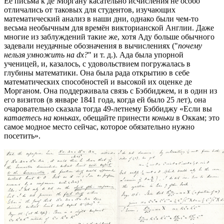
Её письма к де Моргану касательно исчисления не особо
отличались от таковых для студентов, изучающих
математический анализ в наши дни, однако были чем-то
весьма необычным для времён викторианской Англии. Даже
многие из заблуждений такие же, хотя Аду больше обычного
задевали неудачные обозначения в вычислениях ("
почему
нельзя умножить на dx?
" и т. д.). Ада была упорной
ученицей, и, казалось, с удовольствием погружалась в
глубины математики. Она была рада открытию в себе
математических способностей и высокой их оценке де
Морганом. Она поддерживала связь с Бэббиджем, и в один из
его визитов (в январе 1841 года, когда ей было 25 лет), она
очаровательно сказала тогда 49-летнему Бэббиджу «Если вы
катаетесь на коньках
, обещайте принести
коньки
в Оккам; это
самое модное место сейчас, которое обязательно нужно
посетить».