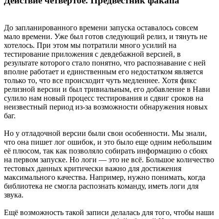
Действие четвёртое. Предвестник факапа
До запланированного времени запуска оставалось совсем
мало времени. Уже был готов следующий релиз, и тянуть не
хотелось. При этом мы потратили много усилий на
тестирование приложения с девдебажной версией, в
результате которого стало понятно, что распознавание с ней
вполне работает и единственным его недостатком является
только то, что все происходит чуть медленнее. Хотя фикс
релизной версии и был тривиальным, его добавление в Нави
сулило нам новый процесс тестирования и сдвиг сроков на
неизвестный период из-за возможности обнаружения новых
баг.
Но у отладочной версии были свои особенности. Мы знали,
что она пишет лог ошибок, и это было еще одним небольшим
её плюсом, так как позволяло собирать информацию о сбоях
на первом запуске. Но логи — это не всё. Большое количество
тестовых данных критически важно для достижения
максимального качества. Например, нужно понимать, когда
библиотека не смогла распознать команду, иметь логи для
звука.
Ещё возможность такой записи делалась для того, чтобы наши