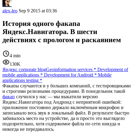
alex-leo
Sep 9 2015 at 03:36
История одного факапа
Яндекс.Навигатора. В шести
действиях с прологом и раскаянием
4 min
130K
Яндекс corporate blog
Geoinformation services
*
Development of
mobile applications
*
Development for Android
*
Mobile
applications testing
*
Факапы случаются и у больших компаний, с тестировщиками
и строгими релизными процедурами. В понедельник такой
факап
случился у нас — мы выкатили версию
Яндекс.Навигатора под Андроид с неприятной ошибкой:
приложение постоянно держало включённым микрофон и
записывало весь звук в локальный файл. В результате быстро
забивалось место на устройстве, да и просто это выглядело
подозрительно, хотя содержимое файла по сети никуда и
никогда не передавалось.