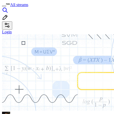
All streams
Login