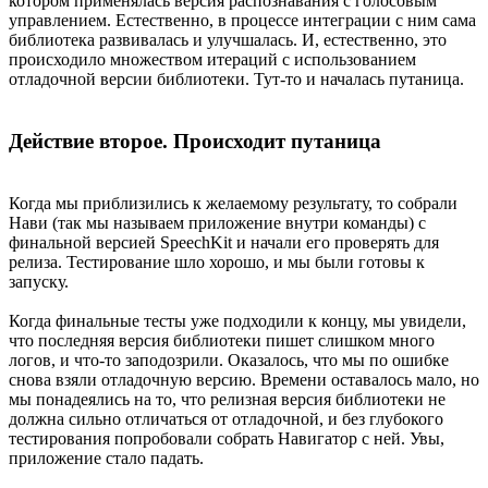
котором применялась версия распознавания с голосовым
управлением. Естественно, в процессе интеграции с ним сама
библиотека развивалась и улучшалась. И, естественно, это
происходило множеством итераций с использованием
отладочной версии библиотеки. Тут-то и началась путаница.
Действие второе. Происходит путаница
Когда мы приблизились к желаемому результату, то собрали
Нави (так мы называем приложение внутри команды) с
финальной версией SpeechKit и начали его проверять для
релиза. Тестирование шло хорошо, и мы были готовы к
запуску.
Когда финальные тесты уже подходили к концу, мы увидели,
что последняя версия библиотеки пишет слишком много
логов, и что-то заподозрили. Оказалось, что мы по ошибке
снова взяли отладочную версию. Времени оставалось мало, но
мы понадеялись на то, что релизная версия библиотеки не
должна сильно отличаться от отладочной, и без глубокого
тестирования попробовали собрать Навигатор с ней. Увы,
приложение стало падать.