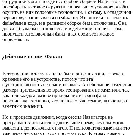
сотрудники могли поездить с особой сборкой Навигатора и
пособирать тестовое окружение в реальных условиях, чтобы
обучить на них голосовые технологии. Поэтому в отладочной
версии звук записывался на sd-карту. Эта логика включалась
define'ами в коде, и в релизной сборке была отключена. Она
должна была быть отключена и в дебажной, но нет — был
пропущен заголовочный файл, в котором этот макрос
определялся.
Действие пятое. Факап
Естественно, в тест-плане не были описаны запись звука и
хранение его на устройстве, потому что эта
функциональность не планировалась. А небольшое изменение
размера приложения во время тестирования не заметили, так
как при каждом вызове приложения из фона файл
переписывался заново, что не позволяло семплу вырасти до
заметных значений.
Но в процессе движения, когда сессия Навигатора не
прекращается достаточно длительное время, семплы могли
вырастать до нескольких гигов. И пользователи заметили это
уже через несколько часов после запуска. К этому моменту