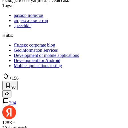
выводы из ситуации для себя сам.
Tags:
разбор полетов
яндекс.навигатор
speechkit
Hubs:
Яндекс corporate blog
Geoinformation services
Development of mobile applications
Development for Android
Mobile applications testing
+156
90
294
128K+
30-days reach