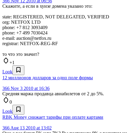
366
Nov 12 2010 at 06:56
Скажите, а если в хуизе домена указано это:
state: REGISTERED, NOT DELEGATED, VERIFIED
org: NETFOX LTD
phone: +7 812 3093409
phone: +7 499 7030424
e-mail: auction@netfox.ru
registrar: NETFOX-REG-RF
то что это значит?
+1
Look
12 миллионов долларов за одно поле формы
366
Nov 3 2010 at 16:36
Средняя маржа продавца авиабилетов от 2 до 5%.
0
Look
RBK Money cнижает тарифы при оплате картами
366
Aug 13 2010 at 13:02