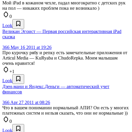
Мой iPad в кожаном чехле, падал многократно с детских рук
на пол — никаких проблем пока не возникало )
0
Look
Великан Эгоист — Первая российская интерактивная iPad
сказка
366
May 16 2011 at 19:26
Про курочку рябу и репку есть замечательные приложения от
Articul Media — KuRyaba и ChudoRepka. Моим малышам
очень нравится!
+1
Look
Дзен-мани и Яндекс.Деньги — автоматический учет
финансов
366
Apr 27 2011 at 08:26
Что в вашем понимании нормальный АПИ? Он есть у многих
платежных систем и нельзя сказать, что они не нормальные ))
0
Look