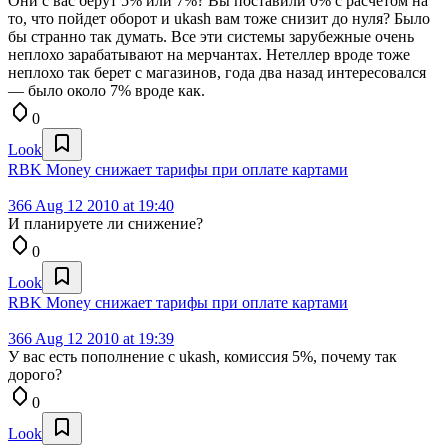
Они с вас берут 5% или 7%? Вы поставили 0% с расчетом на
то, что пойдет оборот и ukash вам тоже снизит до нуля? Было
бы странно так думать. Все эти системы зарубежные очень
неплохо зарабатывают на мерчантах. Нетеллер вроде тоже
неплохо так берет с магазинов, года два назад интересовался
— было около 7% вроде как.
0
Look
RBK Money cнижает тарифы при оплате картами
366
Aug 12 2010 at 19:40
И планируете ли снижение?
0
Look
RBK Money cнижает тарифы при оплате картами
366
Aug 12 2010 at 19:39
У вас есть пополнение с ukash, комиссия 5%, почему так
дорого?
0
Look