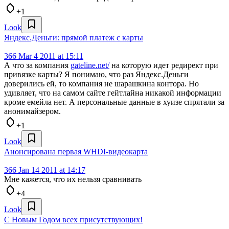
+1
Look
Яндекс.Деньги: прямой платеж с карты
366
Mar 4 2011 at 15:11
А что за компания
gateline.net/
на которую идет редирект при
привязке карты? Я понимаю, что раз Яндекс.Деньги
доверились ей, то компания не шарашкина контора. Но
удивляет, что на самом сайте гейтлайна никакой информации
кроме емейла нет. А персональные данные в хуизе спрятали за
анонимайзером.
+1
Look
Анонсирована первая WHDI-видеокарта
366
Jan 14 2011 at 14:17
Мне кажется, что их нельзя сравнивать
+4
Look
С Новым Годом всех присутствующих!