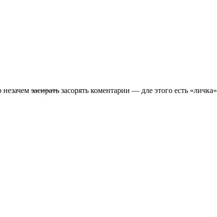
о незачем
засирать
засорять коментарии — дле этого есть «личка»