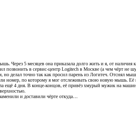
шь. Через 5 месяцев она приказала долго жить и я, от наличия 
 позвонить в сервис-центр Logitech в Москве (а чем чёрт не шу
м, но делал точно так как просил парень из Логитеч. Отснял мы
али номер, по которому я мог отслеживать свою новую мышь. Её
ла ещё 4 дня. В конце-концов, её привёз хмурый мужик на маши
оверхностью.
 заменили и доставили чёрте откуда…