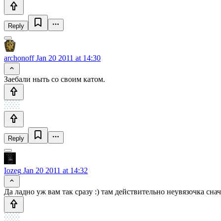
Reply
archonoff
Jan 20 2011 at 14:30
Заебали ныть со своим катом.
Reply
Iozeg
Jan 20 2011 at 14:32
Да ладно уж вам так сразу :) там действительно неувязочка снача