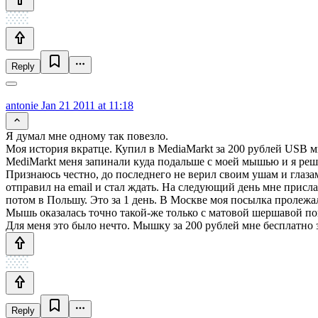
Reply
antonie
Jan 21 2011 at 11:18
Я думал мне одному так повезло.
Моя история вкратце. Купил в MediaMarkt за 200 рублей USB мы
MediMarkt меня запинали куда подальше с моей мышью и я решил
Признаюсь честно, до последнего не верил своим ушам и глаза
отправил на email и стал ждать. На следующий день мне присл
потом в Польшу. Это за 1 день. В Москве моя посылка пролежа
Мышь оказалась точно такой-же только с матовой шершавой п
Для меня это было нечто. Мышку за 200 рублей мне бесплатно
Reply