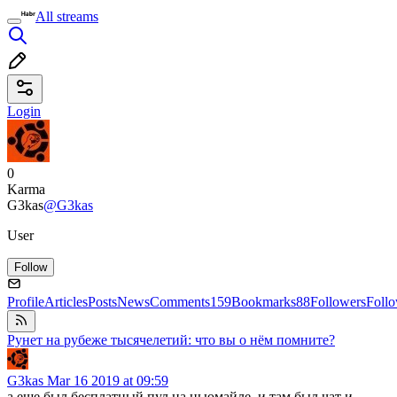
All streams
Login
0
Karma
G3kas
@G3kas
User
Follow
Profile
Articles
Posts
News
Comments
159
Bookmarks
88
Followers
Foll
Рунет на рубеже тысячелетий: что вы о нём помните?
G3kas
Mar 16 2019 at 09:59
а еще был бесплатный пул на ньюмайле, и там был чат и