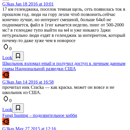
G3kas
Jan 18 2016 at 10:01
17 км геленджика, поселок темная щель, сеть появилась ток в
прошлом год. люди на гору лезли чтоб позвонить.сейчас
конечно лучше, но интернет смешной, больше 64кб не
поднимается, файл в 1гиг качается неделю, пинг от 500-2000
мс? в гелендже тупо выйти на м4 и уже никакго 3джи
нету.реально люди ездят в геленджик за интернетом, который
почему-то даже хуже чем в новоросе
0
Look
Школьник взломал email и получил доступ к личным данным
главы Национальной разведки США
G3kas
Jan 14 2016 at 16:58
прочитал ник Cracka — как краска. может он вовсе и не
школьник из США.
0
Look
Fungi hunting – подозрительное хобби
G3kas
May 27 2015 at 12:16