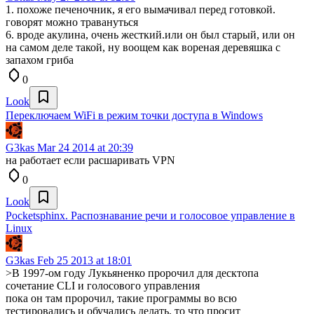
1. похоже печеночник, я его вымачивал перед готовкой.
говорят можно травануться
6. вроде акулина, очень жесткий.или он был старый, или он
на самом деле такой, ну воощем как вореная деревяшка с
запахом гриба
0
Look
Переключаем WiFi в режим точки доступа в Windows
G3kas
Mar 24 2014 at 20:39
на работает если расшаривать VPN
0
Look
Pocketsphinx. Распознавание речи и голосовое управление в
Linux
G3kas
Feb 25 2013 at 18:01
>В 1997-ом году Лукьяненко пророчил для десктопа
сочетание CLI и голосового управления
пока он там пророчил, такие программы во всю
тестировались и обучались делать, то что просит