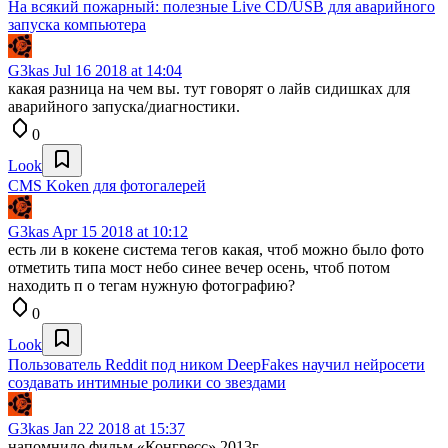
На всякий пожарный: полезные Live CD/USB для аварийного
запуска компьютера
G3kas
Jul 16 2018 at 14:04
какая разница на чем вы. тут говорят о лайв сидишках для
аварийного запуска/диагностики.
0
Look
CMS Koken для фотогалерей
G3kas
Apr 15 2018 at 10:12
есть ли в кокене система тегов какая, чтоб можно было фото
отметить типа мост небо синее вечер осень, чтоб потом
находить п о тегам нужную фотографию?
0
Look
Пользователь Reddit под ником DeepFakes научил нейросети
создавать интимные ролики со звездами
G3kas
Jan 22 2018 at 15:37
напомнило фильм «Конгресс» 2013г.