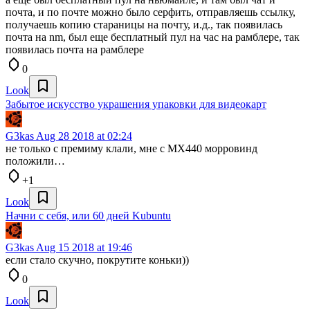
почта, и по почте можно было серфить, отправляешь ссылку,
получаешь копию стараницы на почту, и.д., так появилась
почта на nm, был еще бесплатный пул на час на рамблере, так
появилась почта на рамблере
0
Look
Забытое искусство украшения упаковки для видеокарт
G3kas
Aug 28 2018 at 02:24
не только с премиму клали, мне с MX440 морровинд
положили…
+1
Look
Начни с себя, или 60 дней Kubuntu
G3kas
Aug 15 2018 at 19:46
если стало скучно, покрутите коньки))
0
Look