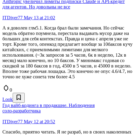
Anthropic увеличил лимиты подписки Claude и API-кредит
для агентов. Но довольны не все
ITDiver77
May 13 at 21:02
А я доволен глм5.1. Когда брал были замечания. Но сейчас
модель обратно поумнела, перестала выдавать мусор даже на
больших для себя контекстах. Правда и цена с апреля уже не
торт. Кроме того, опенкод предлагает вообще за 10баксов кучу
китайских, с приемлимыми лимитами для мелкого
использования. (~3к запросов за 5 часов, 6к в неделю, 12к в
месяц) мало конечно, но 10 баксов. У минимакс годовая со
скидкой за 180 баксов в год, 4500 в 5 часов, и 45000 в неделю.
Вполне тоже рабочая лошадка. Это конечно не опус 4.6/4.7, но
точно не хуже сонета тем более 4.5
0
Look
Год вайб‑кодинга в продакшне. Наблюдения
соло‑разработчика
ITDiver77
May 12 at 20:52
Спасибо, приятно читать. Я не разраб, но в своих наколенных