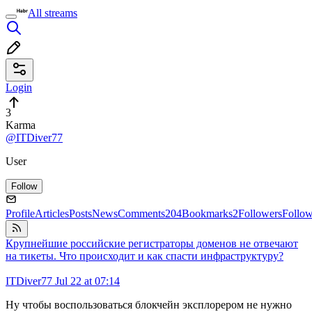
All streams
Login
3
Karma
@ITDiver77
User
Follow
Profile
Articles
Posts
News
Comments
204
Bookmarks
2
Followers
Follo
Крупнейшие российские регистраторы доменов не отвечают
на тикеты. Что происходит и как спасти инфраструктуру?
ITDiver77
Jul 22 at 07:14
Ну чтобы воспользоваться блокчейн эксплорером не нужно