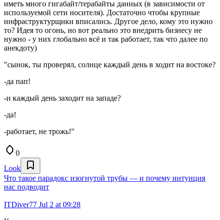
иметь много гигабайт/терабайты данных (в зависимости от
используемой сети носителя). Достаточно чтобы крупные
инфраструктурщики вписались. Другое дело, кому это нужно
то? Идея то огонь, но вот реально это внедрить бизнесу не
нужно - у них глобально всё и так работает, так что далее по
анекдоту)
"сынок, ты проверял, солнце каждый день в ходит на востоке?
-да пап!
-и каждый день заходит на западе?
-да!
-работает, не трожь!"
0
Look
Что такое парадокс изогнутой трубы — и почему интуиция
нас подводит
ITDiver77
Jul 2 at 09:28