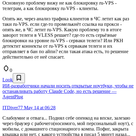
Основную проблему вижу не как блокировку ru-VPS -
телеграм, а как блокировку ru-VPS - клиенты.
Опять же, через анализ трафика клиентов в ЧС летит как раз
таки ru-VPS. если где-то промелькнёт ссылка на прокси -
опять же, в ЧС летит ru-VPS. Какую проблему то в итоге
заворот телеги в VLESS решает? где-то есть серьёзные
блокировки на уровне ru-VPS - серваки телеги? Или РКН
детектит коннекты от ru-VPS к сервакам телеги и их
отправляет в бан по айпи? если такая атака есть, то решение
действительно от неё спасает.
0
Look
ИИ-разработчики начали носить открытые ноутбуки, чтобы не
останавливать работу Claude Code, но есть решение —
AgentPlug
ITDiver77
May 14 at 06:28
Слабоумие и отвага... Поднял себе опенкод на впске, залезаю
через браузер с рабочего(носимого, мой персональный ноут), с
мобилы, с домашнего стационарного компа. Пофиг, закрыта
крышка или нет, с какого устройства я писал 5 минут назад...