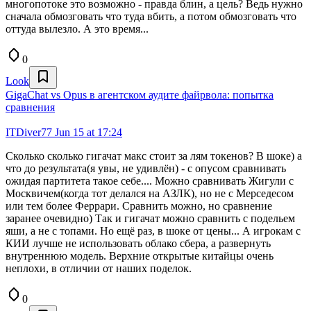
многопотоке это возможно - правда блин, а цель? Ведь нужно
сначала обмозговать что туда вбить, а потом обмозговать что
оттуда вылезло. А это время...
0
Look
GigaChat vs Opus в агентском аудите файрвола: попытка
сравнения
ITDiver77
Jun 15 at 17:24
Сколько сколько гигачат макс стоит за лям токенов? В шоке) а
что до результата(я увы, не удивлён) - с опусом сравнивать
ожидая партитета такое себе.... Можно сравнивать Жигули с
Москвичем(когда тот делался на АЗЛК), но не с Мерседесом
или тем более Феррари. Сравнить можно, но сравнение
заранее очевидно) Так и гигачат можно сравнить с подельем
яши, а не с топами. Но ещё раз, в шоке от цены... А игрокам с
КИИ лучше не использовать облако сбера, а развернуть
внутреннюю модель. Верхние открытые китайцы очень
неплохи, в отличии от наших поделок.
0