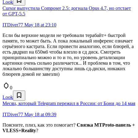
Look
Cursor выпустила Composer 2.5: догнала Opus 4.7, но отстает
от GPT-5.5
ITDiver77
May 18 at 23:10
Если бы верхние модели не требовали терабайт+ быстрой
памяти, то может быть. А пока локальный инференс означает
серьёзного кастрата. Если провести аналогию, если блюрей, а
есть двдрип на 650мб чтобы влезло в сд диск. Смотреть
принципиально можно и то и то, но уровень детализации
картинки очень сильно различается... И проблема в том, что
локально большинству доступны лишь сд-диски, никаких
блюреев домой не завезли)
0
Look
Месяц, который Telegram пережил в России: от Бони до 14 мая
ITDiver77
May 18 at 09:39
Поясните, плиз, как это помогает?
Связка MTProto-панель +
VLESS+Reality
?