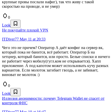
крупные провы послали нафиг), так что живу с такой
скоростью на проводе, и не умер)
0
Look
Не покупайте плохой VPN
ITDiver77
May 11 at 20:33
Чего это не причем? Оператор А даёт конфиг на сервер вк,
который пока не банится, всё работает. Оператор Б на
хетцнер, который банится, или просто. Белые списки и ничего
не работает через мобилу(гугл.ком не открывается). Хапп
приложение. А под капотом может использовать кучу разных
вариантов. Если молоток загибает гвоздь, а не забивает,
виноват не молоток :)
0
Look
Иллюзия анонимности: почему Telegram Wallet не спасет от
контроля ФНС
ITDiver77
May 10 at 16:47