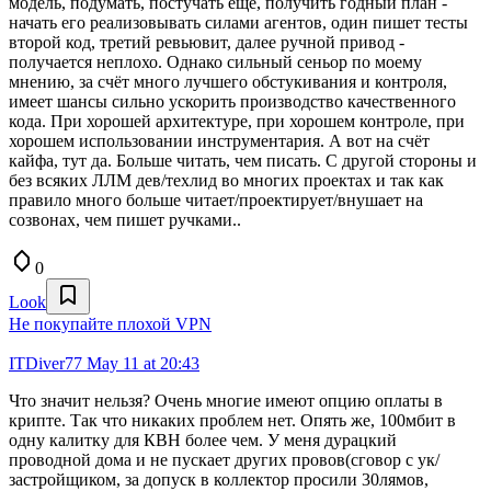
модель, подумать, постучать ещё, получить годный план -
начать его реализовывать силами агентов, один пишет тесты
второй код, третий ревьювит, далее ручной привод -
получается неплохо. Однако сильный сеньор по моему
мнению, за счёт много лучшего обстукивания и контроля,
имеет шансы сильно ускорить производство качественного
кода. При хорошей архитектуре, при хорошем контроле, при
хорошем использовании инструментария. А вот на счёт
кайфа, тут да. Больше читать, чем писать. С другой стороны и
без всяких ЛЛМ дев/техлид во многих проектах и так как
правило много больше читает/проектирует/внушает на
созвонах, чем пишет ручками..
0
Look
Не покупайте плохой VPN
ITDiver77
May 11 at 20:43
Что значит нельзя? Очень многие имеют опцию оплаты в
крипте. Так что никаких проблем нет. Опять же, 100мбит в
одну калитку для КВН более чем. У меня дурацкий
проводной дома и не пускает других провов(сговор с ук/
застройщиком, за допуск в коллектор просили 30лямов,