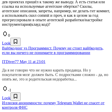
дев проектах пришёл к такому же выводу. А есть статья или
ссылка на используемые агентские обертки? Скилы,
агентские описания, запреты, например, не делать гит коммит,
а использовать скил commit и проч, и как в целом за год
прогрессировали в опыте агентской разработки/настройке
инструментария(клауд код)?
0
Look
Вайбкодинг vs Программист. Почему не стоит вайбкодить,
если вы ничего не понимаете в программировании
ITDiver77
May 11 at 23:01
Да я не говорю что не нужно карать продавца. Но у
покупателя мозг должен быть. С подростками сложно - да, но
опять же, это и родительская недоработка...
-1
Look
Иллюзия анонимности: почему Telegram Wallet не спасет от
контроля ФНС