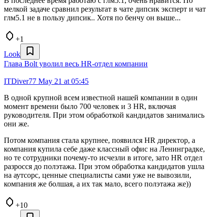
В последнее время работаю с глм5.1, очень нравится. По
мелкой задаче сравнил результат в чате дипсик эксперт и чат
глм5.1 не в пользу дипсик.. Хотя по бенчу он выше...
+1
Look
Глава Bolt уволил весь HR-отдел компании
ITDiver77
May 21 at 05:45
В одной крупной всем известной нашей компании в один
момент времени было 700 человек и 3 HR, включая
руководителя. При этом обработкой кандидатов занимались
они же.
Потом компания стала крупнее, появился HR директор, а
компания купила себе даже классный офис на Ленинградке,
но те сотрудники почему-то исчезли в итоге, зато HR отдел
разросся до полэтажа. При этом обработка кандидатов ушла
на аутсорс, ценные специалисты сами уже не вывозили,
компания же болшая, а их так мало, всего полэтажа же))
+10