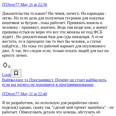
ITDiver77
May 11 at 22:56
Доказательства то какие? Ни чеков, ничего. На карандаш -
легко. Но если цель для получения тугриков для покупки
ништяков за бугром - пока работает. Привязать кошель к
человеку - привяжут, конечно. Ведь там везде кик, а значит
привязка есть(я не верю что все эти менялы не под ФСБ
ходят) . Но доказательная база для суда никаущая. А если
жестить, то в принципе так то был бы человек, а статья
найдётся... Но пока это рабочий вариант для неуловимого
джо. А так, без следов если, только искать людей для нал на
крипту лично.
0
Look
Вайбкодинг vs Программист. Почему не стоит вайбкодить,
если вы ничего не понимаете в программировании
ITDiver77
May 11 at 22:40
Я не разработчик, но использую для разработки своих
поделок) однако, скажу так "сделай мой проект зашибись" - не
работает. Обмозговать детали что хочешь, обстучать об