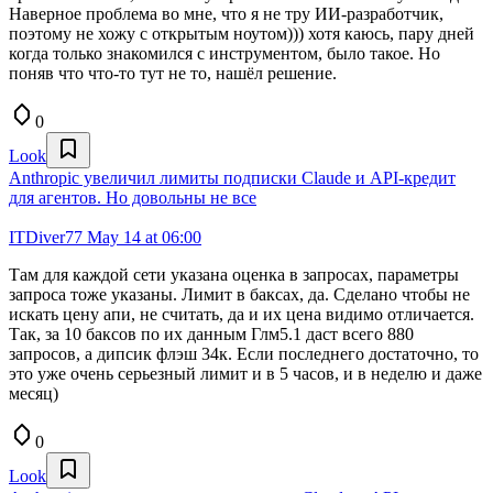
Наверное проблема во мне, что я не тру ИИ-разработчик,
поэтому не хожу с открытым ноутом))) хотя каюсь, пару дней
когда только знакомился с инструментом, было такое. Но
поняв что что-то тут не то, нашёл решение.
0
Look
Anthropic увеличил лимиты подписки Claude и API-кредит
для агентов. Но довольны не все
ITDiver77
May 14 at 06:00
Там для каждой сети указана оценка в запросах, параметры
запроса тоже указаны. Лимит в баксах, да. Сделано чтобы не
искать цену апи, не считать, да и их цена видимо отличается.
Так, за 10 баксов по их данным Глм5.1 даст всего 880
запросов, а дипсик флэш 34к. Если последнего достаточно, то
это уже очень серьезный лимит и в 5 часов, и в неделю и даже
месяц)
0
Look