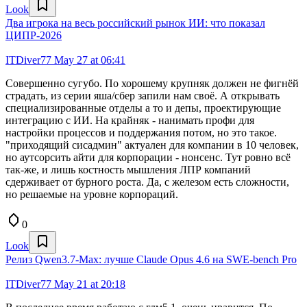
Look
Два игрока на весь российский рынок ИИ: что показал
ЦИПР-2026
ITDiver77
May 27 at 06:41
Совершенно сугубо. По хорошему крупняк должен не фигнёй
страдать, из серии яша/сбер запили нам своё. А открывать
специализированные отделы а то и депы, проектирующие
интеграцию с ИИ. На крайняк - нанимать профи для
настройки процессов и поддержания потом, но это такое.
"приходящий сисадмин" актуален для компании в 10 человек,
но аутсорсить айти для корпорации - нонсенс. Тут ровно всё
так-же, и лишь костность мышления ЛПР компаний
сдерживает от бурного роста. Да, с железом есть сложности,
но решаемые на уровне корпораций.
0
Look
Релиз Qwen3.7-Max: лучше Claude Opus 4.6 на SWE-bench Pro
ITDiver77
May 21 at 20:18