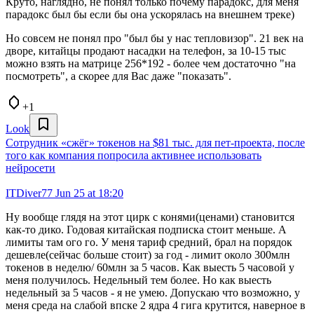
Круто, наглядно, не понял только почему парадокс, для меня
парадокс был бы если бы она ускорялась на внешнем треке)
Но совсем не понял про "был бы у нас тепловизор". 21 век на
дворе, китайцы продают насадки на телефон, за 10-15 тыс
можно взять на матрице 256*192 - более чем достаточно "на
посмотреть", а скорее для Вас даже "показать".
+1
Look
Сотрудник «сжёг» токенов на $81 тыс. для пет-проекта, после
того как компания попросила активнее использовать
нейросети
ITDiver77
Jun 25 at 18:20
Ну вообще глядя на этот цирк с конями(ценами) становится
как-то дико. Годовая китайская подписка стоит меньше. А
лимиты там ого го. У меня тариф средний, брал на порядок
дешевле(сейчас больше стоит) за год - лимит около 300млн
токенов в неделю/ 60млн за 5 часов. Как выесть 5 часовой у
меня получилось. Недельный тем более. Но как выесть
недельный за 5 часов - я не умею. Допускаю что возможно, у
меня среда на слабой впске 2 ядра 4 гига крутится, наверное в