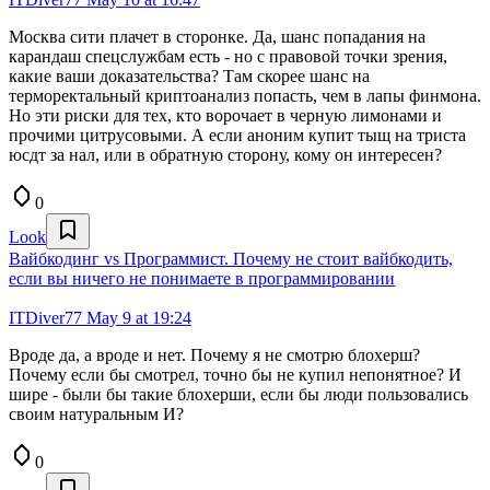
Москва сити плачет в сторонке. Да, шанс попадания на
карандаш спецслужбам есть - но с правовой точки зрения,
какие ваши доказательства? Там скорее шанс на
терморектальный криптоанализ попасть, чем в лапы финмона.
Но эти риски для тех, кто ворочает в черную лимонами и
прочими цитрусовыми. А если аноним купит тыщ на триста
юсдт за нал, или в обратную сторону, кому он интересен?
0
Look
Вайбкодинг vs Программист. Почему не стоит вайбкодить,
если вы ничего не понимаете в программировании
ITDiver77
May 9 at 19:24
Вроде да, а вроде и нет. Почему я не смотрю блохерш?
Почему если бы смотрел, точно бы не купил непонятное? И
шире - были бы такие блохерши, если бы люди пользовались
своим натуральным И?
0