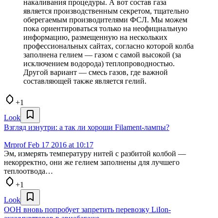
накаливания процедуры. А вот состав газа
является производственным секретом, тщательно
оберегаемым производителями ФСЛ. Мы можем
пока ориентироваться только на неофициальную
информацию, размещенную на нескольких
профессиональных сайтах, согласно которой колба
заполнена гелием — газом с самой высокой (за
исключением водорода) теплопроводностью.
Другой вариант — смесь газов, где важной
составляющей также является гелий.
+1
Look
Взгляд изнутри: а так ли хороши Filament-лампы?
Mrprof
Feb 17 2016 at 10:17
Эм, измерять температуру нитей с разбитой колбой —
некорректно, они же гелием заполнены для лучшего
теплоотвода…
+1
Look
ООН вновь попробует запретить перевозку LiIon-