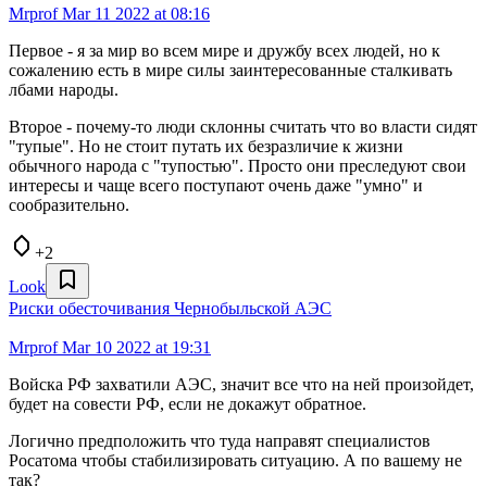
Mrprof
Mar 11 2022 at 08:16
Первое - я за мир во всем мире и дружбу всех людей, но к
сожалению есть в мире силы заинтересованные сталкивать
лбами народы.
Второе - почему-то люди склонны считать что во власти сидят
"тупые". Но не стоит путать их безразличие к жизни
обычного народа с "тупостью". Просто они преследуют свои
интересы и чаще всего поступают очень даже "умно" и
сообразительно.
+2
Look
Риски обесточивания Чернобыльской АЭС
Mrprof
Mar 10 2022 at 19:31
Войска РФ захватили АЭС, значит все что на ней произойдет,
будет на совести РФ, если не докажут обратное.
Логично предположить что туда направят специалистов
Росатома чтобы стабилизировать ситуацию. А по вашему не
так?