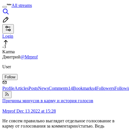
All streams
Login
-3
Karma
Дмитрий
@Mrprof
User
Follow
Profile
Articles
Posts
News
Comments
14
Bookmarks
4
Followers
Followi
Причины минусов в карму и история голосов
Mrprof
Dec 13 2022 at 15:28
Не совсем правильно выглядит отдельное голосование в
карму от голосования за комментарии/статью. Ведь