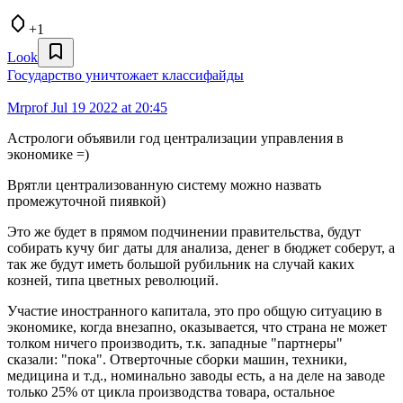
+1
Look
Государство уничтожает классифайды
Mrprof
Jul 19 2022 at 20:45
Астрологи объявили год централизации управления в
экономике =)
Врятли централизованную систему можно назвать
промежуточной пиявкой)
Это же будет в прямом подчинении правительства, будут
собирать кучу биг даты для анализа, денег в бюджет соберут, а
так же будут иметь большой рубильник на случай каких
козней, типа цветных революций.
Участие иностранного капитала, это про общую ситуацию в
экономике, когда внезапно, оказывается, что страна не может
толком ничего производить, т.к. западные "партнеры"
сказали: "пока". Отверточные сборки машин, техники,
медицина и т.д., номинально заводы есть, а на деле на заводе
только 25% от цикла производства товара, остальное