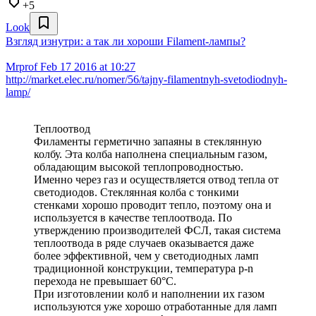
+5
Look
Взгляд изнутри: а так ли хороши Filament-лампы?
Mrprof
Feb 17 2016 at 10:27
http://market.elec.ru/nomer/56/tajny-filamentnyh-svetodiodnyh-
lamp/
Теплоотвод
Филаменты герметично запаяны в стеклянную
колбу. Эта колба наполнена специальным газом,
обладающим высокой теплопроводностью.
Именно через газ и осуществляется отвод тепла от
светодиодов. Стеклянная колба с тонкими
стенками хорошо проводит тепло, поэтому она и
используется в качестве теплоотвода. По
утверждению производителей ФСЛ, такая система
теплоотвода в ряде случаев оказывается даже
более эффективной, чем у светодиодных ламп
традиционной конструкции, температура р-n
перехода не превышает 60°С.
При изготовлении колб и наполнении их газом
используются уже хорошо отработанные для ламп