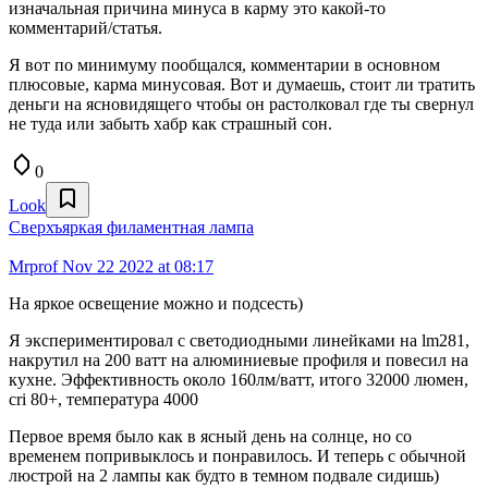
изначальная причина минуса в карму это какой-то
комментарий/статья.
Я вот по минимуму пообщался, комментарии в основном
плюсовые, карма минусовая. Вот и думаешь, стоит ли тратить
деньги на ясновидящего чтобы он растолковал где ты свернул
не туда или забыть хабр как страшный сон.
0
Look
Сверхъяркая филаментная лампа
Mrprof
Nov 22 2022 at 08:17
На яркое освещение можно и подсесть)
Я экспериментировал с светодиодными линейками на lm281,
накрутил на 200 ватт на алюминиевые профиля и повесил на
кухне. Эффективность около 160лм/ватт, итого 32000 люмен,
cri 80+, температура 4000
Первое время было как в ясный день на солнце, но со
временем попривыклось и понравилось. И теперь с обычной
люстрой на 2 лампы как будто в темном подвале сидишь)