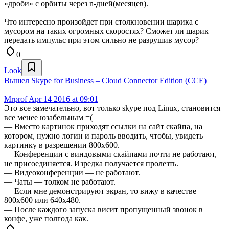
«дроби» с орбиты через n-дней(месяцев).
Что интересно произойдет при столкновении шарика с
мусором на таких огромных скоростях? Сможет ли шарик
передать импульс при этом сильно не разрушив мусор?
0
Look
Вышел Skype for Business – Cloud Connector Edition (CCE)
Mrprof
Apr 14 2016 at 09:01
Это все замечательно, вот только skype под Linux, становится
все менее юзабельным =(
— Вместо картинок приходят ссылки на сайт скайпа, на
котором, нужно логин и пароль вводить, чтобы, увидеть
картинку в разрешении 800х600.
— Конференции с виндовыми скайпами почти не работают,
не присоединяется. Изредка получается пролезть.
— Видеоконференции — не работают.
— Чаты — толком не работают.
— Если мне демонстрируют экран, то вижу в качестве
800х600 или 640х480.
— После каждого запуска висит пропущенный звонок в
конфе, уже полгода как.