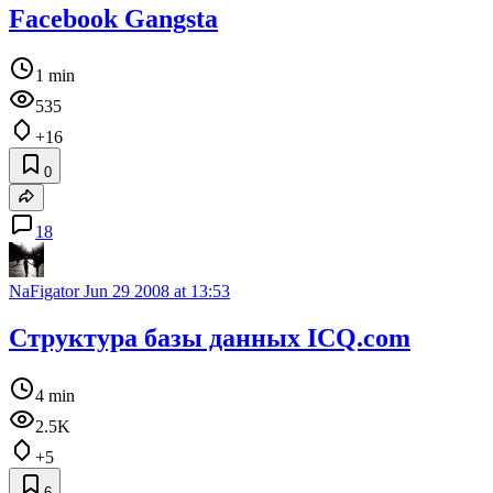
Facebook Gangsta
1 min
535
+16
0
18
NaFigator
Jun 29 2008 at 13:53
Структура базы данных ICQ.com
4 min
2.5K
+5
6