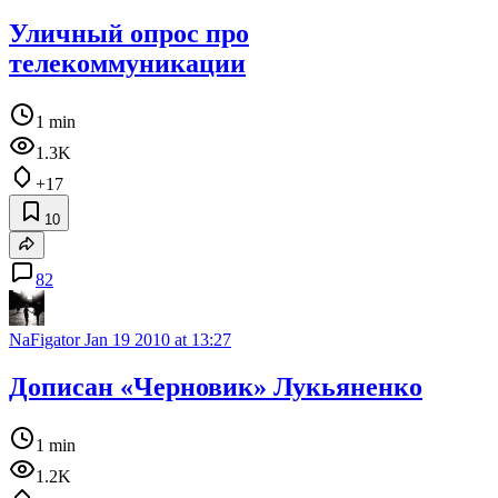
Уличный опрос про
телекоммуникации
1 min
1.3K
+17
10
82
NaFigator
Jan 19 2010 at 13:27
Дописан «Черновик» Лукьяненко
1 min
1.2K