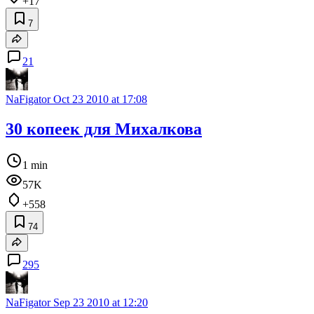
+17
7
21
NaFigator
Oct 23 2010 at 17:08
30 копеек для Михалкова
1 min
57K
+558
74
295
NaFigator
Sep 23 2010 at 12:20