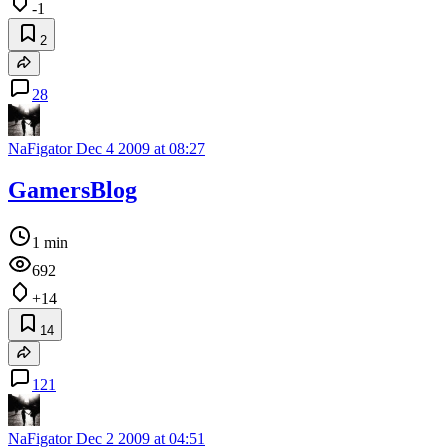
-1
2
28
NaFigator
Dec 4 2009 at 08:27
GamersBlog
1 min
692
+14
14
121
NaFigator
Dec 2 2009 at 04:51