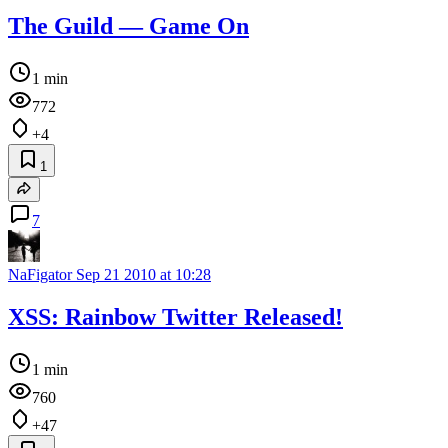
The Guild — Game On
1 min
772
+4
1
7
NaFigator
Sep 21 2010 at 10:28
XSS: Rainbow Twitter Released!
1 min
760
+47