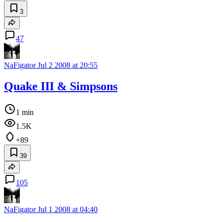
3
47
NaFigator
Jul 2 2008 at 20:55
Quake III & Simpsons
1 min
1.5K
+89
39
105
NaFigator
Jul 1 2008 at 04:40