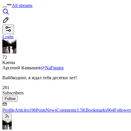
All streams
Login
72
Karma
Арсений Камышев
@NaFigator
Вайбкодинг, я ждал тебя десятки лет!
281
Subscribers
Follow
Profile
Articles
196
Posts
News
Comments
3.5K
Bookmarks
964
Follower