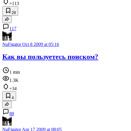
+113
29
117
NaFigator
Oct 8 2009 at 05:16
Как вы пользуетесь поиском?
1 min
1.3K
+34
4
88
NaFigator
Apr 17 2009 at 08:05