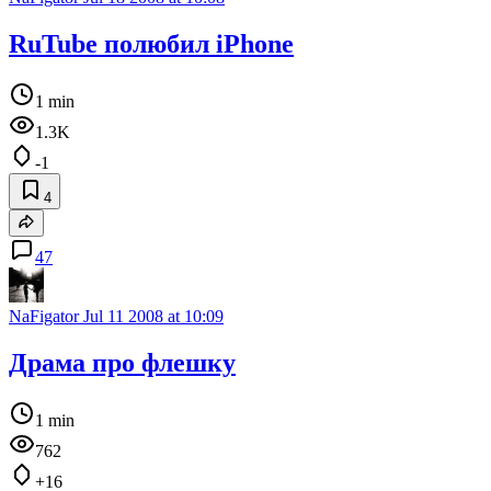
RuTube полюбил iPhone
1 min
1.3K
-1
4
47
NaFigator
Jul 11 2008 at 10:09
Драма про флешку
1 min
762
+16