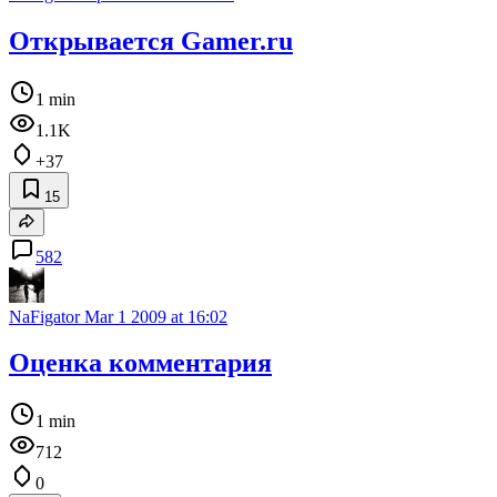
Открывается Gamer.ru
1 min
1.1K
+37
15
582
NaFigator
Mar 1 2009 at 16:02
Оценка комментария
1 min
712
0