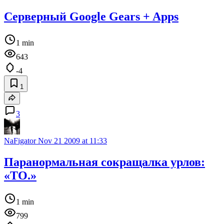
Серверный Google Gears + Apps
1 min
643
-4
1
3
NaFigator
Nov 21 2009 at 11:33
Паранормальная сокращалка урлов:
«TO.»
1 min
799