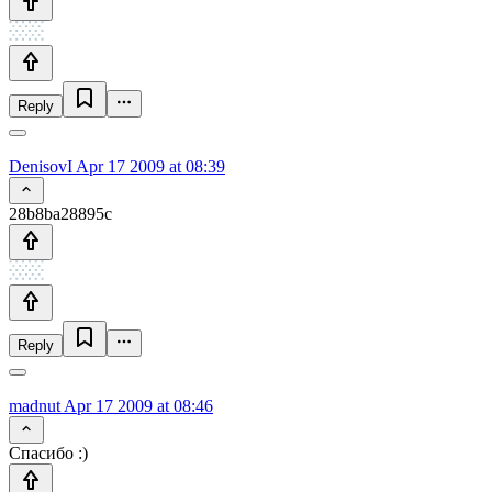
Reply
DenisovI
Apr 17 2009 at 08:39
28b8ba28895c
Reply
madnut
Apr 17 2009 at 08:46
Спасибо :)