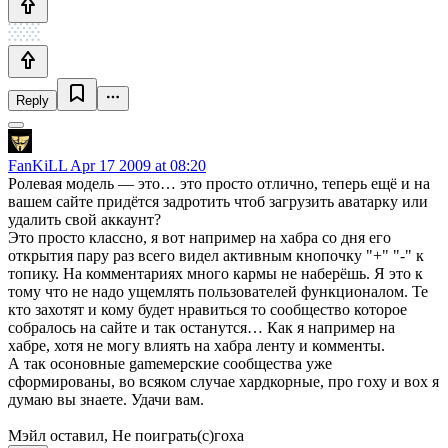
Reply
FanKiLL
Apr 17 2009 at 08:20
Ролевая модель — это… это просто отлично, теперь ещё и на
вашем сайте придётся задротить чтоб загрузить аватарку или
удалить свой аккаунт?
Это просто классно, я вот например на хабра со дня его
открытия пару раз всего видел активным кнопочку "+" "-" к
топику. На комментариях много кармы не наберёшь. Я это к
тому что не надо ущемлять пользователей функционалом. Те
кто захотят и кому будет нравиться то сообщество которое
собралось на сайте и так останутся… Как я например на
хабре, хотя не могу влиять на хабра ленту и комменты.
А так осоновные gameмерские сообщества уже
сформированы, во всяком случае хардкорные, про гоху и вох я
думаю вы знаете. Удачи вам.
Мэйл оставил, Не поиграть(с)гоха