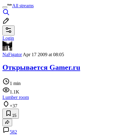
All streams
Login
NaFigator
Apr 17 2009 at 08:05
Открывается Gamer.ru
1 min
1.1K
Lumber room
+37
15
582