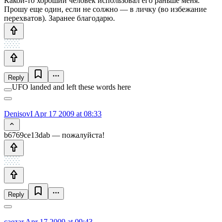
Какой-то хороший человек использовал его раньше меня.
Прошу еще один, если не солжно — в личку (во избежание
перехватов). Заранее благодарю.
Reply
UFO landed and left these words here
DenisovI
Apr 17 2009 at 08:33
b6769ce13dab — пожалуйста!
Reply
caezar
Apr 17 2009 at 09:43