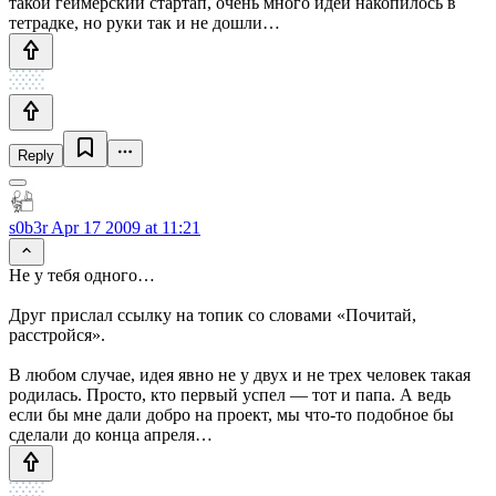
такой геймерский стартап, очень много идей накопилось в
тетрадке, но руки так и не дошли…
Reply
s0b3r
Apr 17 2009 at 11:21
Не у тебя одного…
Друг прислал ссылку на топик со словами «Почитай,
расстройся».
В любом случае, идея явно не у двух и не трех человек такая
родилась. Просто, кто первый успел — тот и папа. А ведь
если бы мне дали добро на проект, мы что-то подобное бы
сделали до конца апреля…