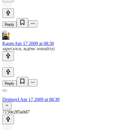
Reply
Kaom
Apr 17 2009 at 08:30
зарегался, ждёмс инвайта)
Reply
DenisovI
Apr 17 2009 at 08:39
7150e285a0d7