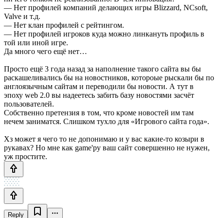
— Нет профилей компаний делающих игры Blizzard, NCsoft,
Valve и т.д.
— Нет клан профилей с рейтингом.
— Нет профилей игроков куда можно линкануть профиль в
той или иной игре.
Да много чего ещё нет…
Просто ещё 3 года назад за наполнение такого сайта вы бы
раскашеливались бы на новостников, котороые рыскали бы по
англоязычным сайтам и переводили бы новости. А тут в
эпоху web 2.0 вы надеетесь забить базу новостями засчёт
пользователей.
Собственно претензия в том, что кроме новостей им там
нечем заниматся. Слишком тухло для «Игрового сайта года».
Хз может я чего то не допонимаю и у вас какие-то козыри в
рукавах? Но мне как game'ру ваш сайт совершенно не нужен,
уж простите.
Reply