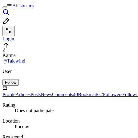
All streams
Login
2
Karma
@Talewind
User
Follow
Profile
Articles
Posts
News
Comments
40
Bookmarks
2
Followers
Followi
Rating
Does not participate
Location
Россия
Registered