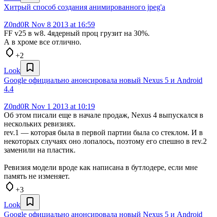
Хитрый способ создания анимированного jpeg'а
Z0nd0R
Nov 8 2013 at 16:59
FF v25 в w8. 4ядерный проц грузит на 30%.
А в хроме все отлично.
+2
Look
Google официально анонсировала новый Nexus 5 и Android
4.4
Z0nd0R
Nov 1 2013 at 10:19
Об этом писали еще в начале продаж, Nexus 4 выпускался в
нескольких ревизиях.
rev.1 — которая была в первой партии была со стеклом. И в
некоторых случаях оно лопалось, поэтому его спешно в rev.2
заменили на пластик.
Ревизия модели вроде как написана в бутлодере, если мне
память не изменяет.
+3
Look
Google официально анонсировала новый Nexus 5 и Android