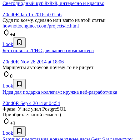
Светодиодный куб 8х8х8, интересно и красиво
Z0nd0R
Jan 15 2016 at 01:56
Судя по всему, сделано или взято из этой статьи
hownottoengineer.com/projects/lc.html
+4
Look
Бета нового 2ГИС для вашего компьютера
Z0nd0R
Nov 26 2014 at 18:06
Маршруты автобусов почему-то не рисует
0
Look
Идея для подарка коллегам: кружка веб-разработчика
Z0nd0R
Sep 4 2014 at 04:54
Фраза: У нас упал PostgreSQL
Приобретает иной смысл :)
+3
Look
Samsung представила новые умные часы Gear S и гарнитуру