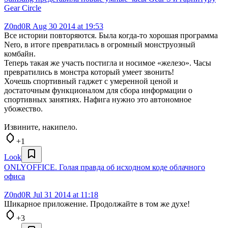
Gear Circle
Z0nd0R
Aug 30 2014 at 19:53
Все истории повторяются. Была когда-то хорошая программа
Nero, в итоге превратилась в огромный монструозный
комбайн.
Теперь такая же участь постигла и носимое «железо». Часы
превратились в монстра который умеет звонить!
Хочешь спортивный гаджет с умеренной ценой и
достаточным функционалом для сбора информации о
спортивных занятиях. Нафига нужно это автономное
убожество.
Извините, накипело.
+1
Look
ONLYOFFICE. Голая правда об исходном коде облачного
офиса
Z0nd0R
Jul 31 2014 at 11:18
Шикарное приложение. Продолжайте в том же духе!
+3