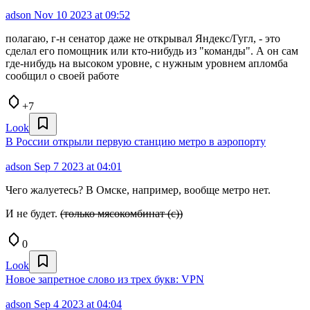
adson
Nov 10 2023 at 09:52
полагаю, г-н сенатор даже не открывал Яндекс/Гугл, - это
сделал его помощник или кто-нибудь из "команды". А он сам
где-нибудь на высоком уровне, с нужным уровнем апломба
сообщил о своей работе
+7
Look
В России открыли первую станцию метро в аэропорту
adson
Sep 7 2023 at 04:01
Чего жалуетесь? В Омске, например, вообще метро нет.
И не будет.
(только мясокомбинат (с))
0
Look
Новое запретное слово из трех букв: VPN
adson
Sep 4 2023 at 04:04