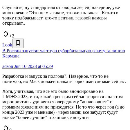
Слушайте, ну стандартная отговорка же, ей, наверное, уже
много веков: "Это не мы такие, это жизнь такая". Кто-то в
топку подбрасывает, кто-то вентиль газовой камеры
открывает..
+2
Look
В России запустят частную суборбитальную ракету за линию
Кармана
adson
Jun 16 2023 at 05:39
Разработка и запуск за полгода?! Наверное, что-то не
понимаю, но Маск должен плакать горючими слезами сейчас.
Хотя, учитывая, что все это было анонсировано на
ПМЭФ-2023, и то, какой треш там сейчас творится - на этом
мероприятии - удивляться очередному "аналоговнет" и
громким заявлениям не приходится. Не то что через год (а до
конца 2023 уже и меньше) - через месяц все забудут; будут
новые "более лучшие" и хайповые лозунги