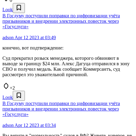
0
Look
В Госдуму поступили поправки по цифровизации учёта
призывников и внедрении электронных повесток через
«Госуслуги»
adson
Apr 12 2023 at 03:49
конечно, вот подтверждение:
Суд прекратил розыск менеджера, которого обвиняют в
выводе за границу $24 млн. Алекс Дагуца отправился в зону
СВО и получил медаль. Как сообщает Коммерсантъ, суд
рассмотрел это уважительной причиной.
+2
Look
В Госдуму поступили поправки по цифровизации учёта
призывников и внедрении электронных повесток через
«Госуслуги»
adson
Apr 12 2023 at 03:34
Вы верите в "нормальность" судов в РФ? Живете, наверое, не