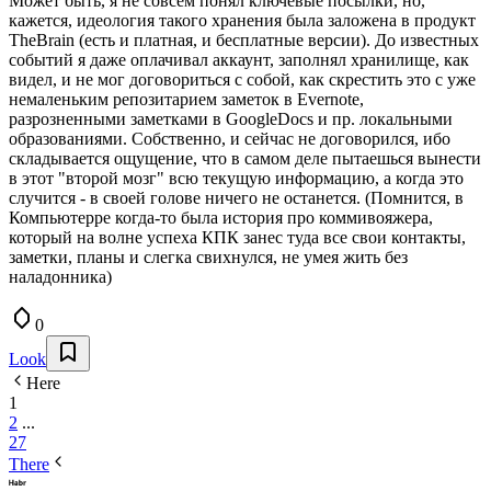
Может быть, я не совсем понял ключевые посылки, но,
кажется, идеология такого хранения была заложена в продукт
TheBrain (есть и платная, и бесплатные версии). До известных
событий я даже оплачивал аккаунт, заполнял хранилище, как
видел, и не мог договориться с собой, как скрестить это с уже
немаленьким репозитарием заметок в Evernote,
разрозненными заметками в GoogleDocs и пр. локальными
образованиями. Собственно, и сейчас не договорился, ибо
складывается ощущение, что в самом деле пытаешься вынести
в этот "второй мозг" всю текущую информацию, а когда это
случится - в своей голове ничего не останется. (Помнится, в
Компьютерре когда-то была история про коммивояжера,
который на волне успеха КПК занес туда все свои контакты,
заметки, планы и слегка свихнулся, не умея жить без
наладонника)
0
Look
Here
1
2
...
27
There