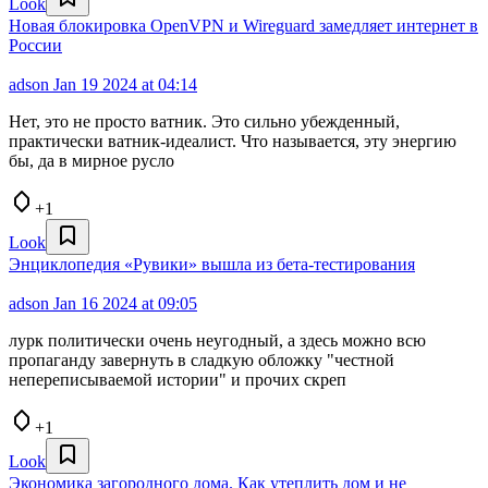
Look
Новая блокировка OpenVPN и Wireguard замедляет интернет в
России
adson
Jan 19 2024 at 04:14
Нет, это не просто ватник. Это сильно убежденный,
практически ватник-идеалист. Что называется, эту энергию
бы, да в мирное русло
+1
Look
Энциклопедия «Рувики» вышла из бета‑тестирования
adson
Jan 16 2024 at 09:05
лурк политически очень неугодный, а здесь можно всю
пропаганду завернуть в сладкую обложку "честной
непереписываемой истории" и прочих скреп
+1
Look
Экономика загородного дома. Как утеплить дом и не