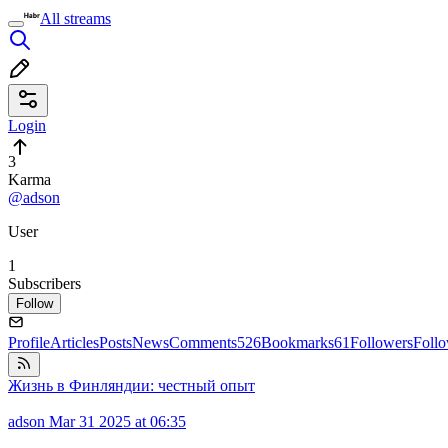
All streams
Login
3
Karma
@adson
User
1
Subscribers
Follow
Profile
Articles
Posts
News
Comments
526
Bookmarks
61
Followers
Foll
Жизнь в Финляндии: честный опыт
adson
Mar 31 2025 at 06:35