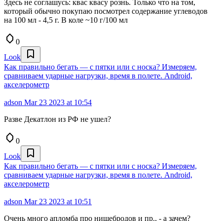
Здесь не соглашусь: квас квасу рознь. Только что на том,
который обычно покупаю посмотрел содержание углеводов
на 100 мл - 4,5 г. В коле ~10 г/100 мл
0
Look
Как правильно бегать — с пятки или с носка? Измеряем,
сравниваем ударные нагрузки, время в полете. Android,
акселерометр
adson
Mar 23 2023 at 10:54
Разве Декатлон из РФ не ушел?
0
Look
Как правильно бегать — с пятки или с носка? Измеряем,
сравниваем ударные нагрузки, время в полете. Android,
акселерометр
adson
Mar 23 2023 at 10:51
Очень много апломба про нищебродов и пр., - а зачем?