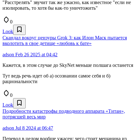
"Расстрелять" звучит так же ужасно, как известное "если не
изолировать, то хотя бы как-то уничтожить"
0
Look
Скандал вокруг цензуры Grok 3: как Илон Маск пытается
вколотить в свое детище «любовь к бате»
adson
Feb 26 2025 at 04:42
Кажется, в этом случае до SkyNet меньше полшага останется
Тут ведь речь идет об а) осознании самое себя и б)
рациональности
0
Look
Подробности катастрофы подводного аппарата «Титан»,
потрясшей весь мир
adson
Jul 8 2024 at 06:47
Перевод в целом вообще ужасен: чего стоит мешанина из