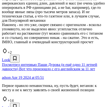
американских единиц длин, давлений и масс (не очень удобно
оперировать в РФ единицами psi, а не bar, например), где-то
вообще явные ляпы (про тысячи метров запаса). И не
техническая статья, а что-то газетное или, в лучшем случае,
для Популярной механики
Наконец - но это уже, скорее связано с оригиналом - вскольз
упомянуто, но не выделено явно: углепластик отлично
работает на растяжение (тут можно сравнивать его с титаном
и со сталью), но совершенно никак - на сжатие. Это и есть,
IMHO, главный и очевидный конструкторский просчет
+2
Look
Посмотрел интервью Паши Дурова (и ещё одно 11 летней
давности) Вот что произошло с его английским за 11 лет
adson
Apr 19 2024 at 05:51
Первое правило ненавистника, ну, пусть будет, веганов: к
месту и не к месту заявлять о своей жизненной позиции
+14