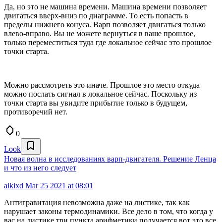
Да, но это не машина времени. Машина времени позволяет
двигаться вверх-вниз по диаграмме. То есть попасть в
пределы нижнего конуса. Варп позволяет двигаться только
влево-вправо. Вы не можете вернуться в ваше прошлое,
только переместиться туда где локальное сейчас это прошлое
точки старта.
Можно рассмотреть это иначе. Прошлое это место откуда
можно послать сигнал в локальное сейчас. Поскольку из
точки старта вы увидите прибытие только в будущем,
противоречий нет.
0
Look
Новая волна в исследованиях варп-двигателя. Решение Ленца
и что из него следует
aikixd
Mar 25 2021 at 08:01
Антигравитация невозможна даже на листике, так как
нарушает законы термодинамики. Все дело в том, что когда у
вас на листике три пункта арифметики получается вот это все.