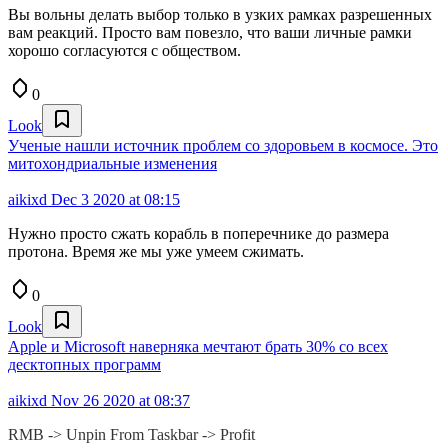
Вы вольны делать выбор только в узких рамках разрешенных
вам реакций. Просто вам повезло, что ваши личные рамки
хорошо согласуются с обществом.
0
Look
Ученые нашли источник проблем со здоровьем в космосе. Это
митохондриальные изменения
aikixd
Dec 3 2020 at 08:15
Нужно просто сжать корабль в поперечнике до размера
протона. Время же мы уже умеем сжимать.
0
Look
Apple и Microsoft наверняка мечтают брать 30% со всех
десктопных программ
aikixd
Nov 26 2020 at 08:37
RMB -> Unpin From Taskbar -> Profit