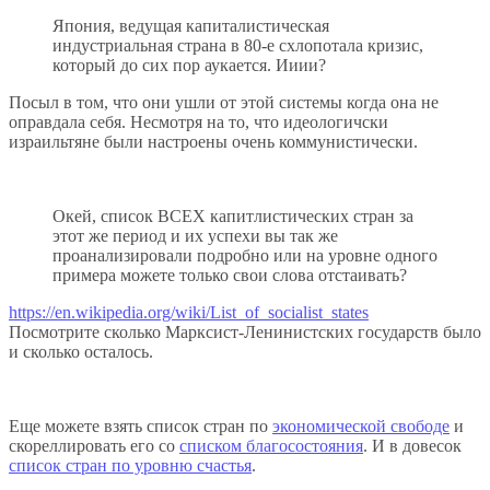
Япония, ведущая капиталистическая
индустриальная страна в 80-е схлопотала кризис,
который до сих пор аукается. Ииии?
Посыл в том, что они ушли от этой системы когда она не
оправдала себя. Несмотря на то, что идеологичски
израильтяне были настроены очень коммунистически.
Окей, список ВСЕХ капитлистических стран за
этот же период и их успехи вы так же
проанализировали подробно или на уровне одного
примера можете только свои слова отстаивать?
https://en.wikipedia.org/wiki/List_of_socialist_states
Посмотрите сколько Марксист-Ленинистских государств было
и сколько осталось.
Еще можете взять список стран по
экономической свободе
и
скореллировать его со
списком благосостояния
. И в довесок
список стран по уровню счастья
.