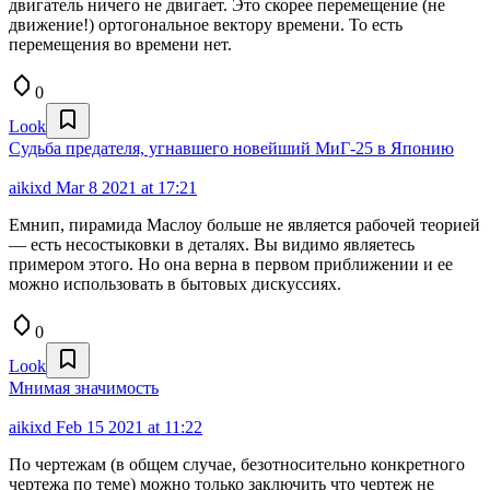
двигатель ничего не двигает. Это скорее перемещение (не
движение!) ортогональное вектору времени. То есть
перемещения во времени нет.
0
Look
Судьба предателя, угнавшего новейший МиГ-25 в Японию
aikixd
Mar 8 2021 at 17:21
Емнип, пирамида Маслоу больше не является рабочей теорией
— есть несостыковки в деталях. Вы видимо являетесь
примером этого. Но она верна в первом приближении и ее
можно использовать в бытовых дискуссиях.
0
Look
Мнимая значимость
aikixd
Feb 15 2021 at 11:22
По чертежам (в общем случае, безотносительно конкретного
чертежа по теме) можно только заключить что чертеж не