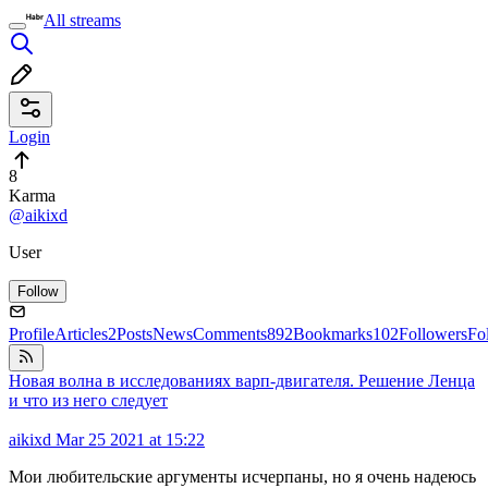
All streams
Login
8
Karma
@aikixd
User
Follow
Profile
Articles
2
Posts
News
Comments
892
Bookmarks
102
Followers
Fo
Новая волна в исследованиях варп-двигателя. Решение Ленца
и что из него следует
aikixd
Mar 25 2021 at 15:22
Мои любительские аргументы исчерпаны, но я очень надеюсь