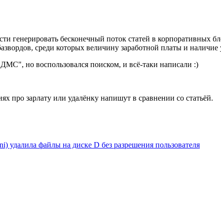
ости генерировать бесконечный поток статей в корпоративных б
азвордов, среди которых величину заработной платы и наличие 
 ДМС", но воспользовался поиском, и всё-таки написали :)
иях про зарлату или удалёнку напишут в сравнении со статьёй.
ini) удалила файлы на диске D без разрешения пользователя