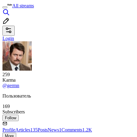
All streams
Login
259
Karma
@germn
Пользователь
169
Subscribers
Follow
Profile
Articles
135
Posts
News
1
Comments
1.2K
More