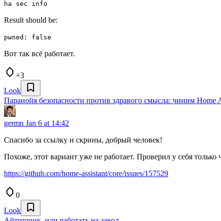
ha sec info
Result should be:
pwned: false
Вот так всё работает.
+3
Look
Паранойя безопасности против здравого смысла: чиним Home As
germn
Jan 6 at 14:42
Спасибо за ссылку и скрины, добрый человек!
Похоже, этот вариант уже не работает. Проверил у себя только 
https://github.com/home-assistant/core/issues/157529
0
Look
Айтишник, иди работать на завод