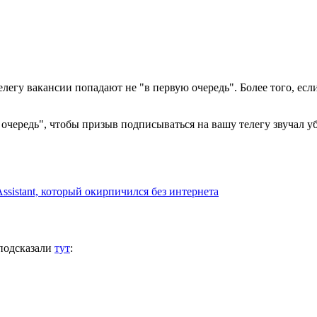
 телегу вакансии попадают не "в первую очередь". Более того, есл
очередь", чтобы призыв подписываться на вашу телегу звучал уб
sistant, который окирпичился без интернета
 подсказали
тут
: