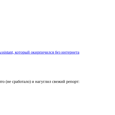
sistant, который окирпичился без интернета
что (не сработало) и нагуглил свежий репорт: