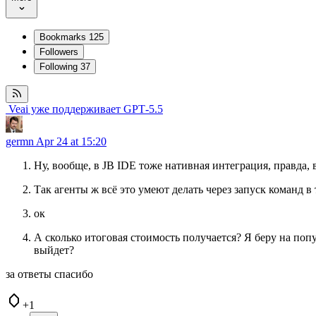
Bookmarks
125
Followers
Following
37
️ Veai уже поддерживает GPT‑5.5
germn
Apr 24 at 15:20
Ну, вообще, в JB IDE тоже нативная интеграция, правда, 
Так агенты ж всё это умеют делать через запуск команд в
ок
А сколько итоговая стоимость получается? Я беру на попу
выйдет?
за ответы спасибо
+1