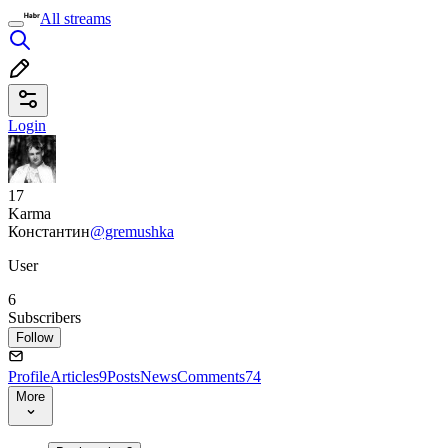
All streams
Login
17
Karma
Константин
@gremushka
User
6
Subscribers
Follow
Profile
Articles
9
Posts
News
Comments
74
More