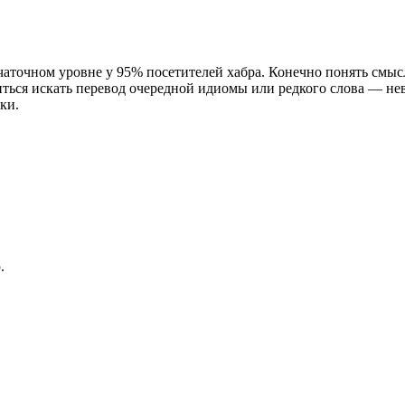
ачаточном уровне у 95% посетителей хабра. Конечно понять смыс
диться искать перевод очередной идиомы или редкого слова — н
ки.
.