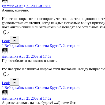
gremushka
Aug 21 2008 at 18:00
Аминь, конечно.
Но чесно говря готов поспорить, что знания эти на довольно з
удовольствие от чтения, когда каждые несколько минут прихо
пока английскийи или китайский не победят все остальные язы
0
Look
" Веб-дизайн: книга Стивена Круга". 2е издание
gremushka
Aug 21 2008 at 17:53
Про юзабилити написано в книге.
PS: наверно я слишком широко тэги поставил. Пойду поправлю
0
Look
" Веб-дизайн: книга Стивена Круга". 2е издание
gremushka
Aug 21 2008 at 17:52
А распечатывать на чем будете? ...;)) тоже Лес