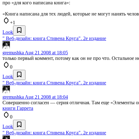
про «для кого написана книга»:
«Книга написана для тех людей, которые не могут нанять челов
+1
Look
" Веб-дизайн: книга Стивена Круга". 2е издание
gremushka
Aug 21 2008 at 18:05
только первый коммент, потому как он не про что. Остальное н
0
Look
" Веб-дизайн: книга Стивена Круга". 2е издание
gremushka
Aug 21 2008 at 18:04
Совершенно согласен — серия отличная. Там еще «Элементы о
книги Гаррета
0
Look
" Веб-дизайн: книга Стивена Круга". 2е издание