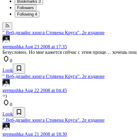
Bookmarks
3
Followers
Following
4
" Веб-дизайн: книга Стивена Круга". 2е издание
gremushka
Aug 23 2008 at 17:35
Безусловно. Но мне кажется сейчас с этим проще… хочешь пиш
0
Look
" Веб-дизайн: книга Стивена Круга". 2е издание
gremushka
Aug 22 2008 at 04:45
=)
0
Look
" Веб-дизайн: книга Стивена Круга". 2е издание
gremushka
Aug 21 2008 at 18:30