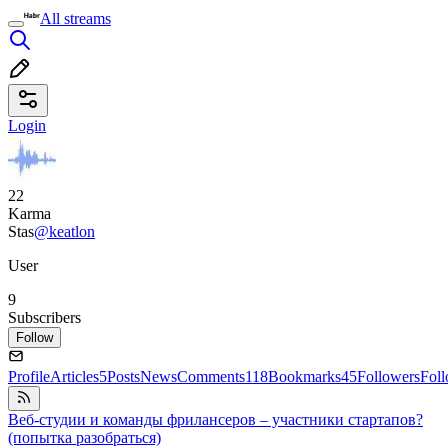
All streams
Login
22
Karma
Stas
@keatlon
User
9
Subscribers
Follow
Profile
Articles
5
Posts
News
Comments
118
Bookmarks
45
Followers
Fol
Веб-студии и команды фрилансеров – участники стартапов?
(попытка разобраться)