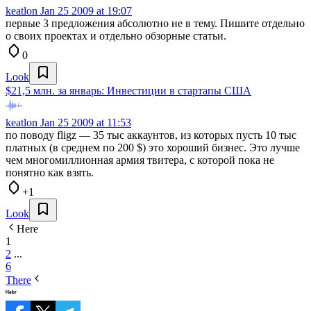
keatlon
Jan 25 2009 at 19:07
первые 3 предложения абсолютно не в тему. Пишите отдельно
о своих проектах и отдельно обзорные статьи.
0
Look
$21,5 млн. за январь: Инвестиции в стартапы США
keatlon
Jan 25 2009 at 11:53
по поводу fligz — 35 тыс аккаунтов, из которых пусть 10 тыс
платных (в среднем по 200 $) это хороший бизнес. Это лучше
чем многомиллионная армия твитера, с которой пока не
понятно как взять.
+1
Look
Here
1
2
...
6
There