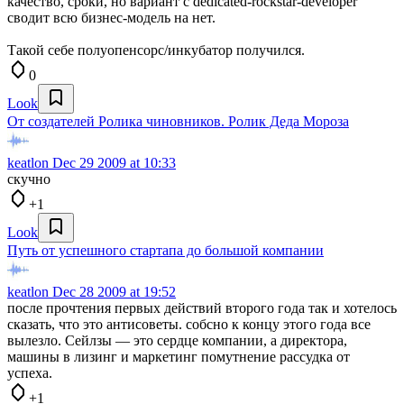
качество, сроки, но вариант с dedicated-rockstar-developer
сводит всю бизнес-модель на нет.
Такой себе полуопенсорс/инкубатор получился.
0
Look
От создателей Ролика чиновников. Ролик Деда Мороза
keatlon
Dec 29 2009 at 10:33
скучно
+1
Look
Путь от успешного стартапа до большой компании
keatlon
Dec 28 2009 at 19:52
после прочтения первых действий второго года так и хотелось
сказать, что это антисоветы. собсно к концу этого года все
вылезло. Сейлзы — это сердце компании, а директора,
машины в лизинг и маркетинг помутнение рассудка от
успеха.
+1