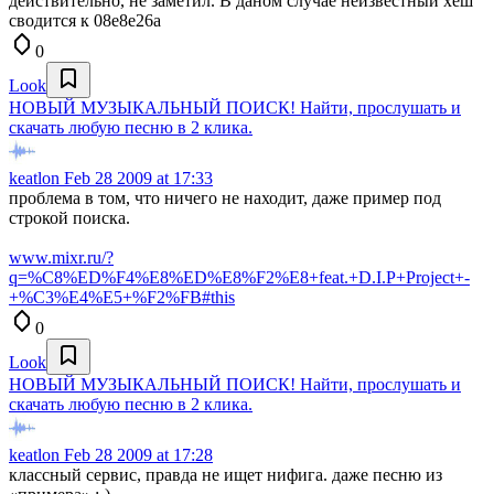
действительно, не заметил. В даном случае неизвестный хеш
сводится к 08e8e26a
0
Look
НОВЫЙ МУЗЫКАЛЬНЫЙ ПОИСК! Найти, прослушать и
скачать любую песню в 2 клика.
keatlon
Feb 28 2009 at 17:33
проблема в том, что ничего не находит, даже пример под
строкой поиска.
www.mixr.ru/?
q=%C8%ED%F4%E8%ED%E8%F2%E8+feat.+D.I.P+Project+-
+%C3%E4%E5+%F2%FB#this
0
Look
НОВЫЙ МУЗЫКАЛЬНЫЙ ПОИСК! Найти, прослушать и
скачать любую песню в 2 клика.
keatlon
Feb 28 2009 at 17:28
классный сервис, правда не ищет нифига. даже песню из