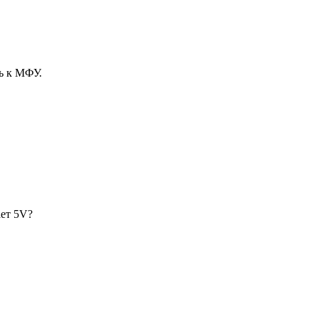
ь к МФУ.
ает 5V?