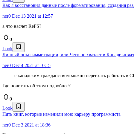
Как я восстановил данные после форматирования, создания раз
ner0
Dec 13 2021 at 12:57
а что насчет ReFS?
0
Look
Личный опыт иммиграции, или Чего не хватает в Канаде инже
ner0
Dec 4 2021 at 10:15
с канадским гражданством можно переехать работать в 
Где почитать об этом подробнее?
0
Look
Пять книг, которые изменили мою карьеру программиста
ner0
Dec 3 2021 at 18:36