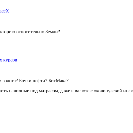
paceX
екторию относительно Земли?
х курсов
 золота? Бочки нефти? БигМака?
ть наличные под матрасом, даже в валюте с околонулевой инфля