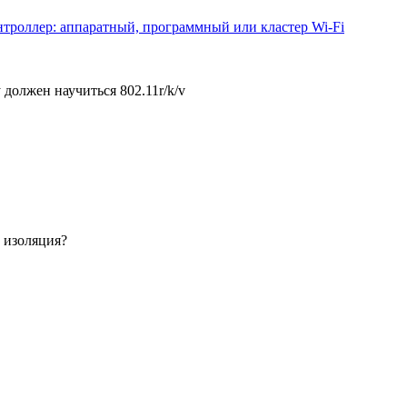
онтроллер: аппаратный, программный или кластер Wi-Fi
 должен научиться 802.11r/k/v
т изоляция?