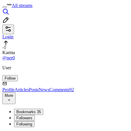
All streams
Login
-1
Karma
@ner0
User
Follow
Profile
Articles
Posts
News
Comments
92
More
Bookmarks
35
Followers
Following