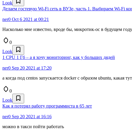
Look
Делаем гостевую Wi-Fi сеть в ВУЗе, часть 1. Выбираем Wi-Fi к
ner0
Oct 6 2021 at 00:21
Насколько мне известно, вроде бы, микротик-ос в будущем году
0
Look
1 CPU 1 Гб – а я хочу мониторинг, как у больших дядей
ner0
Sep 20 2021 at 17:20
а когда под centos запускается docker с образом ubuntu, какая ту
0
Look
Как я потерял работу программиста в 65 лет
ner0
Sep 20 2021 at 16:16
можно в такси пойти работать