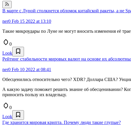
В марте с Луной столкнется обломок китайской ракеты, а не S
ner0
Feb 15 2022 at 13:10
Такие микроудары по Луне не могут вносить изменения её тра
0
Look
Рейтинг стабильности мировых валют на основе их абсолютны
ner0
Feb 10 2022 at 08:41
Обесценились относительно чего? XDR? Доллара США? Унции
А какую задачу поможет решить знание об обесценивании? Копи
приносить пользу их владельцу.
0
Look
Где хранится мировая крипта. Почему люди такие глупые?