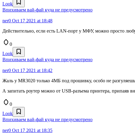
Look
Впихиваем вай-фай куда не предусмотрено
ner0
Oct 17 2021 at 18:48
Действительно, если есть LAN-порт у МФУ, можно просто любу
0
Look
Впихиваем вай-фай куда не предусмотрено
ner0
Oct 17 2021 at 18:42
Жаль у MR3020 только 4МБ под прошивку, особо не разгуляешь
А запитать роутер можно от USB-разъема принтера, припаяв 
0
Look
Впихиваем вай-фай куда не предусмотрено
ner0
Oct 17 2021 at 18:35