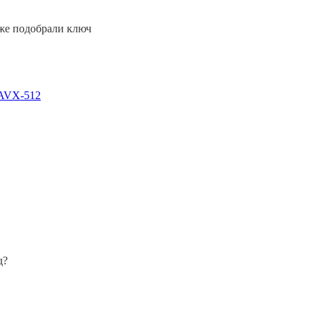
уже подобрали ключ
 AVX-512
д?