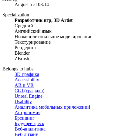
August 5 at 03:14
Specialization
Разработчик игр, 3D Artist
Средний
Английский язык
Низкополигональное моделирование
Текстурирование
Рендеринг
Blender
ZBrush
Belongs to hubs
3D-графика
Accessibility
AR и VR
CGI (графика)
Unreal Engine
Usability
Аналитика мобильных приложений
Астрономия
Брендинг
Будущее здесь
Веб-аналитика
Веб-дизайн