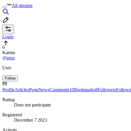
All streams
Login
0
Karma
@pnzr
User
Follow
Profile
Articles
Posts
News
Comments
10
Bookmarks
8
Followers
Followi
Rating
Does not participate
Registered
December 7 2023
Activity