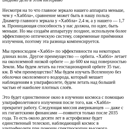
Несмотря на то что главное зеркало нашего аппарата меньше,
чем у «Хаббла», сравнение может быть в нашу пользу.
Диаметр главного зеркала у «Хаббла» 2,4 м, а у нашего — 1,7
м. Проницающая способность у нас должна, по идее, быть
меньше. Но мы создаём аппаратуру позднее, используем более
эффективную оптическую систему, современные приёмники
излучения, поэтому эта разница компенсируется.
Мы превосходим «Хаббл» по эффективности на некоторых
длинах волн. Другое преимущество — орбита. «Хаббл» летает
на околоземной низкой орбите — до 600 км над поверхностью
Земли. Мы будем летать на геостационарной орбите 35 тыс.
км. В чём преимущество? Мы будем изучать Вселенную без
оболочки околоземного водорода, который мешает
наблюдениям в ультрафиолете, будем летать над большей
частью её наиболее плотных слоёв.
Это будет единственное окно в изучении космоса с помощью
ультрафиолетового излучения после того, как «Хаббл»
прекратит работу. Следующая миссия американцев — даже с
их гигантскими финансами —появится только после 2035
года. То есть около десяти лет в астрофизике будет
единственный телескоп, наблюдающий космос в
ультрафиолете при помощи спектроскопии высокого