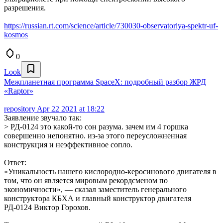
разрешения.
https://russian.rt.com/science/article/730030-observatoriya-spektr-uf-
kosmos
0
Look
Межпланетная программа SpaceX: подробный разбор ЖРД
«Raptor»
repository
Apr 22 2021 at 18:22
Заявление звучало так:
> РД-0124 это какой-то сон разума. зачем им 4 горшка
совершенно непонятно. из-за этого переусложненная
конструкция и неэффективное сопло.
Ответ:
«Уникальность нашего кислородно-керосинового двигателя в
том, что он является мировым рекордсменом по
экономичности», — сказал заместитель генерального
конструктора КБХА и главный конструктор двигателя
РД-0124 Виктор Горохов.