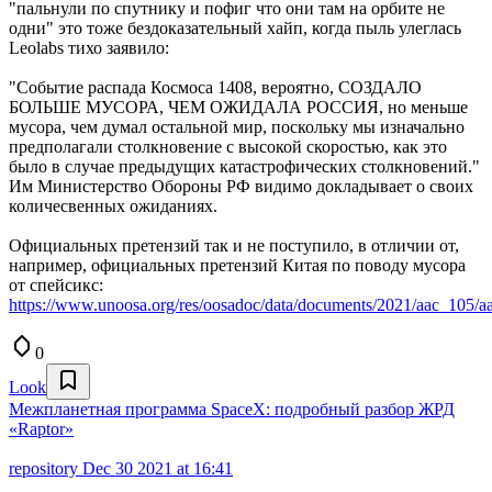
"пальнули по спутнику и пофиг что они там на орбите не
одни" это тоже бездоказательный хайп, когда пыль улеглась
Leolabs тихо заявило:
"Событие распада Космоса 1408, вероятно, СОЗДАЛО
БОЛЬШЕ МУСОРА, ЧЕМ ОЖИДАЛА РОССИЯ, но меньше
мусора, чем думал остальной мир, поскольку мы изначально
предполагали столкновение с высокой скоростью, как это
было в случае предыдущих катастрофических столкновений."
Им Министерство Обороны РФ видимо докладывает о своих
количесвенных ожиданиях.
Официальных претензий так и не поступило, в отличии от,
например, официальных претензий Китая по поводу мусора
от спейсикс:
https://www.unoosa.org/res/oosadoc/data/documents/2021/aac_10
0
Look
Межпланетная программа SpaceX: подробный разбор ЖРД
«Raptor»
repository
Dec 30 2021 at 16:41