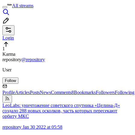
All streams
Login
1
Karma
repository
@repository
User
Follow
Profile
Articles
Posts
News
Comments
8
Bookmarks
Followers
Following
LeoLabs: уничтожение советского спутника «Целина-Д»
создало 288 новых осколков, часть которых пересекают
орбиту МКС
repository
Jan 30 2022 at 05:58