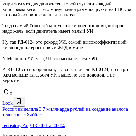
>при том что для двигателя второй ступени каждый
килограмм веса — это минус килограмм нагрузки на ГПО, за
который основные деньги и платят.
Тогда самый большой минус это лишнее топливо, которое
надо жечь, если двигатель имеет малый УИ
Ну так РД-0124 это рекорд УИ, самый высокоэффективный
кислородно-керосиновый ЖРД в мире.
У Мерлина УИ 311 (311 это меньше, чем 359)
А RL-10 это водородный, в два раза легче РД-0124, но в три
раза меньше тяга, хотя УИ выше, но это
водород
, а не
керосин.
0
Look
Россия выделила 3,7 миллиарда рублей на создание аналога
телескопа «Хаббл»
repository
Aug 13 2021 at 00:04
Видимо дело в этом интервью