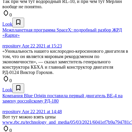
Так при чем тут водородный RL-10, и при чем тут Мерлин
вообще не понятно.
0
Look
Межпланетная программа SpaceX: подробный разбор ЖРД
«Raptor»
repository
Apr 22 2021 at 15:23
«Уникальность нашего кислородно-керосинового двигателя в
том, что он является мировым рекордсменом по
экономичности», — сказал заместитель генерального
конструктора КБХА и главный конструктор двигателя
РД-0124 Виктор Горохов.
0
Look
Компания Blue Origin поставила первый двигатель BE-4 на
замену российскому РД-180
repository
Apr 22 2021 at 14:48
Вот тут можно взять цены
www.rbc.ru/technology_and_media/05/03/2021/6041ef7b9a794781c
0