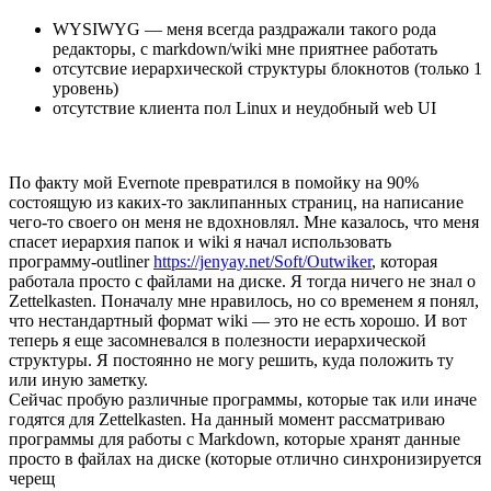
WYSIWYG — меня всегда раздражали такого рода
редакторы, с markdown/wiki мне приятнее работать
отсутсвие иерархической структуры блокнотов (только 1
уровень)
отсутствие клиента пол Linux и неудобный web UI
По факту мой Evernote превратился в помойку на 90%
состоящую из каких-то заклипанных страниц, на написание
чего-то своего он меня не вдохновлял. Мне казалось, что меня
спасет иерархия папок и wiki я начал использовать
программу-outliner
https://jenyay.net/Soft/Outwiker
, которая
работала просто с файлами на диске. Я тогда ничего не знал о
Zettelkasten. Поначалу мне нравилось, но со временем я понял,
что нестандартный формат wiki — это не есть хорошо. И вот
теперь я еще засомневался в полезности иерархической
структуры. Я постоянно не могу решить, куда положить ту
или иную заметку.
Сейчас пробую различные программы, которые так или иначе
годятся для Zettelkasten. На данный момент рассматриваю
программы для работы с Markdown, которые хранят данные
просто в файлах на диске (которые отлично синхронизируется
черещ