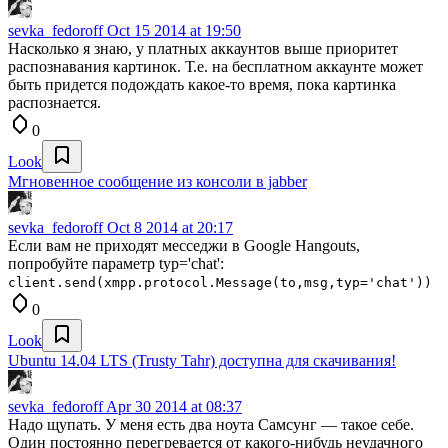
sevka_fedoroff
Oct 15 2014 at 19:50
Насколько я знаю, у платных аккаунтов выше приоритет
распознавания картинок. Т.е. на бесплатном аккаунте может
быть придется подождать какое-то время, пока картинка
распознается.
0
Look
Мгновенное сообщение из консоли в jabber
sevka_fedoroff
Oct 8 2014 at 20:17
Если вам не приходят месседжи в Google Hangouts,
попробуйте параметр typ='chat':
client.send(xmpp.protocol.Message(to,msg,typ='chat'))
0
Look
Ubuntu 14.04 LTS (Trusty Tahr) доступна для скачивания!
sevka_fedoroff
Apr 30 2014 at 08:37
Надо щупать. У меня есть два ноута Самсунг — такое себе.
Один постоянно перегревается от какого-нибудь неудачного