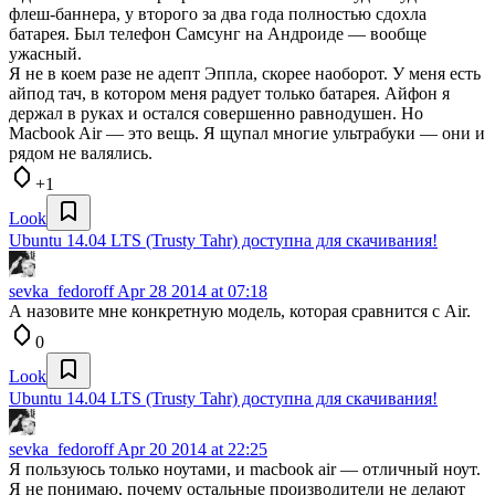
флеш-баннера, у второго за два года полностью сдохла
батарея. Был телефон Самсунг на Андроиде — вообще
ужасный.
Я не в коем разе не адепт Эппла, скорее наоборот. У меня есть
айпод тач, в котором меня радует только батарея. Айфон я
держал в руках и остался совершенно равнодушен. Но
Macbook Air — это вещь. Я щупал многие ультрабуки — они и
рядом не валялись.
+1
Look
Ubuntu 14.04 LTS (Trusty Tahr) доступна для скачивания!
sevka_fedoroff
Apr 28 2014 at 07:18
А назовите мне конкретную модель, которая сравнится с Air.
0
Look
Ubuntu 14.04 LTS (Trusty Tahr) доступна для скачивания!
sevka_fedoroff
Apr 20 2014 at 22:25
Я пользуюсь только ноутами, и macbook air — отличный ноут.
Я не понимаю, почему остальные производители не делают