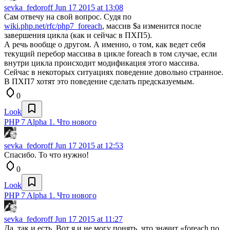
sevka_fedoroff
Jun 17 2015 at 13:08
Сам отвечу на свой вопрос. Судя по
wiki.php.net/rfc/php7_foreach
, массив $a изменится после
завершения цикла (как и сейчас в ПХП5).
А речь вообще о другом. А именно, о том, как ведет себя
текущий перебор массива в цикле foreach в том случае, если
внутри цикла происходит модификация этого массива.
Сейчас в некоторых ситуациях поведение довольно странное.
В ПХП7 хотят это поведение сделать предсказуемым.
0
Look
PHP 7 Alpha 1. Что нового
sevka_fedoroff
Jun 17 2015 at 12:53
Спасибо. То что нужно!
0
Look
PHP 7 Alpha 1. Что нового
sevka_fedoroff
Jun 17 2015 at 11:27
Да, так и есть. Вот я и не могу понять, что значит «foreach по