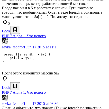
значению теперь всегда работает с копией массива»
Вроде как он и в 5.х работает с копией. Тут некоторые
говорят, что вообще нельзя будет в теле foreach производить
манипуляции типа $a[1] = 2. По-моему это странно.
0
Look
PHP 7 Alpha 1. Что нового
sevka_fedoroff
Jun 17 2015 at 11:11
foreach($a as $k => $v) {

    $a[k] = $v+1;

После этого изменится массив $a?
+1
Look
PHP 7 Alpha 1. Что нового
sevka_fedoroff
Jun 17 2015 at 08:36
Люди, а объясните, что значит «Так же foreach по значению