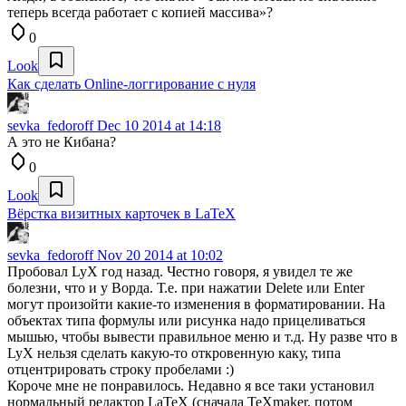
теперь всегда работает с копией массива»?
0
Look
Как сделать Online-логгирование с нуля
sevka_fedoroff
Dec 10 2014 at 14:18
А это не Кибана?
0
Look
Вёрстка визитных карточек в LaTeX
sevka_fedoroff
Nov 20 2014 at 10:02
Пробовал LyX год назад. Честно говоря, я увидел те же
болезни, что и у Ворда. Т.е. при нажатии Delete или Enter
могут произойти какие-то изменения в форматировании. На
объектах типа формулы или рисунка надо прицеливаться
мышью, чтобы вывести правильное меню и т.д. Ну разве что в
LyX нельзя сделать какую-то откровенную каку, типа
отцентрировать строку пробелами :)
Короче мне не понравилось. Недавно я все таки установил
нормальный редактор LaTeX (сначала TeXmaker, потом