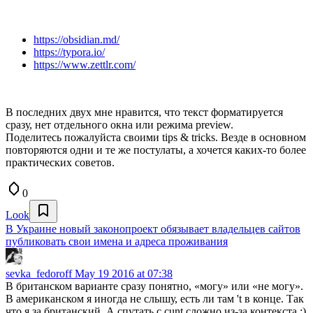
https://obsidian.md/
https://typora.io/
https://www.zettlr.com/
В последних двух мне нравится, что текст форматируется
сразу, нет отдельного окна или режима preview.
Поделитесь пожалуйста своими tips & tricks. Везде в основном
повторяются одни и те же постулаты, а хочется каких-то более
практических советов.
0
Look
В Украине новый законопроект обязывает владельцев сайтов
публиковать свои имена и адреса проживания
sevka_fedoroff
May 19 2016 at 07:38
В британском варианте сразу понятно, «могу» или «не могу».
В американском я иногда не слышу, есть ли там 't в конце. Так
что я за британский. А спутать с cunt сложно из-за контекста :)