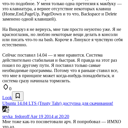
что-то подобное. У меня только одна претензия к макбуку —
это клавиатура, а вернее отсутствие некоторых клавиш
(Home,End,PageUp, PageDown и то что, Backspace и Delete
заменено одной клавишей).
На Виндоуз я не вернусь, мне там просто неуютно уже. Я не
красноглазик, но люблю некоторые вещи делать в консоли
или писать что-то на bash. Короче в Линуксе я чувствую себя
естественно.
Сейчас поставил 14.04 — и мне нравится. Система
действительно стабильная и быстрая. Я правда на этот раз
пошел по другому пути. Я поставил только самые
необходимые программы. Потому что я раньше ставил все,
что мне в принципе может когда-нибудь понадобиться, и
система сразу начинала тормозить.
0
Look
Ubuntu 14.04 LTS (Trusty Tahr) доступна для скачивания!
sevka_fedoroff
Apr 19 2014 at 20:20
Мне тоже как-то посоветовали арч. Я попробовал — ИМХО
это ад.