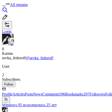
All streams
Login
0
Karma
sevka_fedoroff
@sevka_fedoroff
User
2
Subscribers
Follow
Profile
Articles
Posts
News
Comments
596
Bookmarks
297
Followers
Fol
Windows 95 исполнилось 25 лет