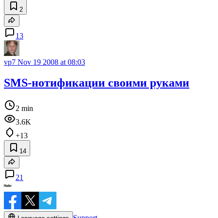
2
13
vp7
Nov 19 2008 at 08:03
SMS-нотификации своими руками
2 min
3.6K
+13
14
21
Support