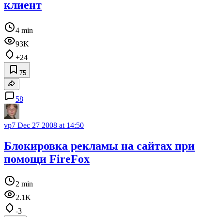
клиент
4 min
93K
+24
75
58
vp7
Dec 27 2008 at 14:50
Блокировка рекламы на сайтах при
помощи FireFox
2 min
2.1K
-3