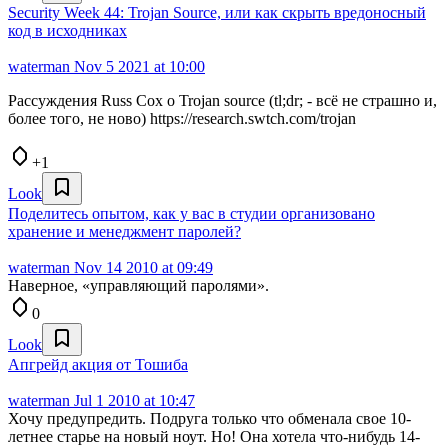
Security Week 44: Trojan Source, или как скрыть вредоносный
код в исходниках
waterman
Nov 5 2021 at 10:00
Рассуждения Russ Cox о Trojan source (tl;dr; - всё не страшно и,
более того, не ново) https://research.swtch.com/trojan
+1
Look
Поделитесь опытом, как у вас в студии организовано
хранение и менеджмент паролей?
waterman
Nov 14 2010 at 09:49
Наверное, «управляющий паролями».
0
Look
Апгрейд акция от Тошиба
waterman
Jul 1 2010 at 10:47
Хочу предупредить. Подруга только что обменала свое 10-
летнее старье на новый ноут. Но! Она хотела что-нибудь 14-