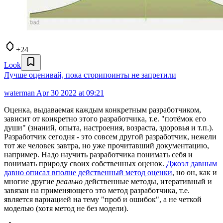
+24
Look
Лучше оценивай, пока сторипоинты не запретили
waterman
Apr 30 2022 at 09:21
Оценка, выдаваемая каждым конкретным разработчиком,
зависит от конкретно этого разработчика, т.е. "потёмок его
души" (знаний, опыта, настроения, возраста, здоровья и т.п.).
Разработчик сегодня - это совсем другой разработчик, нежели
тот же человек завтра, но уже прочитавший документацию,
например. Надо научить разработчика понимать себя и
понимать природу своих собственных оценок.
Джоэл давным
давно описал вполне действенный метод оценки
, но он, как и
многие другие
реально
действенные методы, итеративный и
завязан на применяющего это метод разработчика, т.е.
является вариацией на тему "проб и ошибок", а не четкой
моделью (хотя метод не без модели).