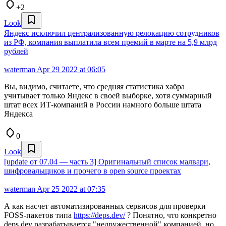
+2
Look
Яндекс исключил централизованную релокацию сотрудников
из РФ, компания выплатила всем премий в марте на 5,9 млрд
рублей
waterman
Apr 29 2022 at 06:05
Вы, видимо, считаете, что средняя статистика хабра
учитывает только Яндекс в своей выборке, хотя суммарный
штат всех ИТ-компаний в России намного больше штата
Яндекса
0
Look
[update от 07.04 — часть 3] Оригинальный список малвари,
шифровальщиков и прочего в open source проектах
waterman
Apr 25 2022 at 07:35
А как насчет автоматизированных сервисов для проверки
FOSS-пакетов типа
https://deps.dev/
? Понятно, что конкретно
deps.dev разрабатывается "недружественной" компанией, но