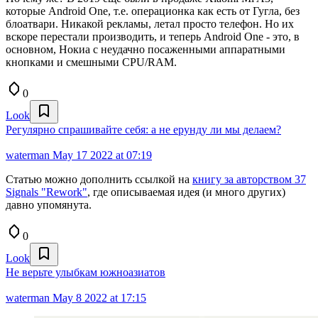
которые Android One, т.е. операционка как есть от Гугла, без
блоатвари. Никакой рекламы, летал просто телефон. Но их
вскоре перестали производить, и теперь Android One - это, в
основном, Нокиа с неудачно посаженными аппаратными
кнопками и смешными CPU/RAM.
0
Look
Регулярно спрашивайте себя: а не ерунду ли мы делаем?
waterman
May 17 2022 at 07:19
Статью можно дополнить ссылкой на
книгу за авторством 37
Signals "Rework"
, где описываемая идея (и много других)
давно упомянута.
0
Look
Не верьте улыбкам южноазиатов
waterman
May 8 2022 at 17:15