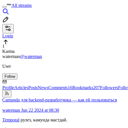
All streams
Login
1
Karma
waterman
@waterman
User
Follow
Profile
Articles
Posts
News
Comments
16
Bookmarks
207
Followers
Foll
Camunda для backend-разработчика — как ей пользоваться
waterman
Jun 22 2024 at 08:30
Temporal
рулез, камунда мастдай.