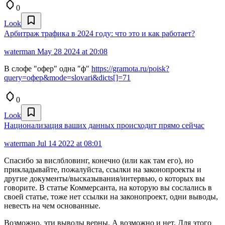
0
Look
Арбитраж трафика в 2024 году: что это и как работает?
waterman
May 28 2024 at 20:08
В слофе "офер" одна "ф"
https://gramota.ru/poisk?
query=офер&mode=slovari&dicts[]=71
0
Look
Национализация ваших данных происходит прямо сейчас
waterman
Jul 14 2022 at 08:01
Спасибо за вислбловинг, конечно (или как там его), но
прикладывайте, пожалуйста, ссылки на законопроекты и
другие документы/высказывания/интервью, о которых вы
говорите. В статье Коммерсанта, на которую вы сослались в
своей статье, тоже нет ссылки на законопроект, одни выводы,
невесть на чем основанные.
Возможно, эти выводы верны. А возможно и нет. Для этого