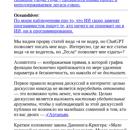
неподдерживаемое легаси-говно.
Oceanshiver
:
По моим наблюдениям про то, что ИИ скоро заменят
программистов пишут те, кто ничего не понимает ни в
ИИ, ни в программировании.
Мы видим прорву статей вида «я не кодер, но ChatGPT
позволяет писать мне код». Интересно, где же все статьи
вида «я не водитель, но „Тесла“ позволяет мне ездить»?
Асимптота — воображаемая прямая, к которой график
функции бесконечно приближается по мере удалении
параметра в бесконечность, но
никогда её не достигает
.
Первое правило ведения дискуссий в интернете: целью
дискуссии никогда не является
переубедить оппонента
— это возможно
чуть менее, чем никогда
. Целью
дискуссии является выложить
настолько убедительные
аргументы
, чтобы у наблюдающей за этой дискуссией
публики не возникло ни малейших сомнений в том, кто
из вас двоих —
д'Артаньян
.
Краткое изложение закона Даннинга-Крюгера: «
Мало