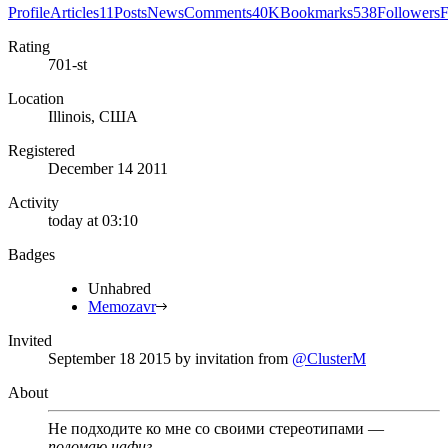
Profile
Articles
11
Posts
News
Comments
40K
Bookmarks
538
Followers
F
Rating
701-st
Location
Illinois, США
Registered
December 14 2011
Activity
today at 03:10
Badges
Unhabred
Memozavr
Invited
September 18 2015
by invitation from
@ClusterM
About
Не подходите ко мне со своими стереотипами —
поломаю нафиг.