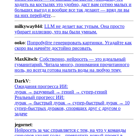
ходить на костылях это удобно, даст вам сотню малых и
больших выгод и вообще все так делают — вряд ли вы
на них перейдёте
…
milkyway044
:
LLM не делает вас тупым. Она просто
убирает иллюзию, что вы были умным.
ooko
:
Попробуйте генерировать картинки. Угадайте как
скоро вы начнёте достойно рисовать.
MaxKitsch
:
Собственно, нейросеть — это идеальный
гуманитарий. Читала много, понимания прочитанного
ноль, но всегда готова налить воды на любую тему.
DarkV
:
Ожидания прогресса ИИ:
дурак → разумный → гений → супер-гений
Реальный прогресс ИИ:
дурак → быстрый дурак → супер-быстрый дурак → 10
супер-быстрых дураков, спорящих друг с другом о
задаче
jegornet
:
Нейросеть за час справляется с тем, на что у команды
синьоров уходят годы – превратить новый проект в