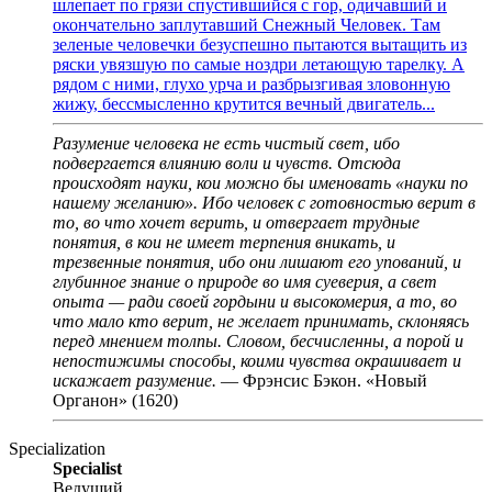
шлепает по грязи спустившийся с гор, одичавший и
окончательно заплутавший Снежный Человек. Там
зеленые человечки безуспешно пытаются вытащить из
ряски увязшую по самые ноздри летающую тарелку. А
рядом с ними, глухо урча и разбрызгивая зловонную
жижу, бессмысленно крутится вечный двигатель...
Разумение человека не есть чистый свет, ибо
подвергается влиянию воли и чувств. Отсюда
происходят науки, кои можно бы именовать «науки по
нашему желанию». Ибо человек с готовностью верит в
то, во что хочет верить, и отвергает трудные
понятия, в кои не имеет терпения вникать, и
трезвенные понятия, ибо они лишают его упований, и
глубинное знание о природе во имя суеверия, а свет
опыта — ради своей гордыни и высокомерия, а то, во
что мало кто верит, не желает принимать, склоняясь
перед мнением толпы. Словом, бесчисленны, а порой и
непостижимы способы, коими чувства окрашивает и
искажает разумение.
— Фрэнсис Бэкон. «Новый
Органон» (1620)
Specialization
Specialist
Ведущий