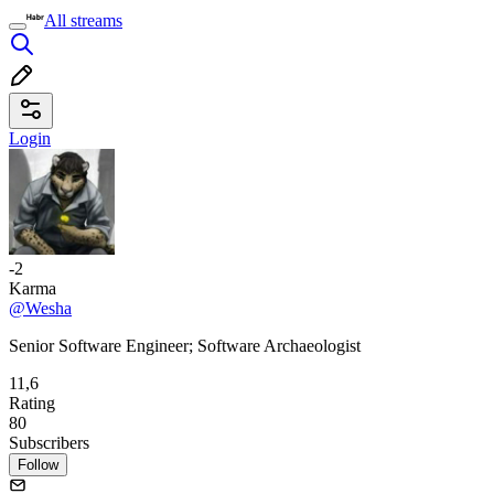
All streams
Login
-2
Karma
@Wesha
Senior Software Engineer; Software Archaeologist
11,6
Rating
80
Subscribers
Follow