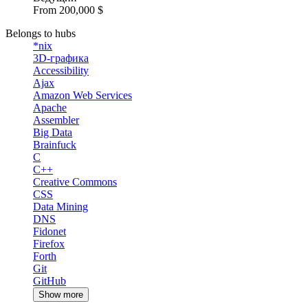
From 200,000 $
Belongs to hubs
*nix
3D-графика
Accessibility
Ajax
Amazon Web Services
Apache
Assembler
Big Data
Brainfuck
C
C++
Creative Commons
CSS
Data Mining
DNS
Fidonet
Firefox
Forth
Git
GitHub
Show more