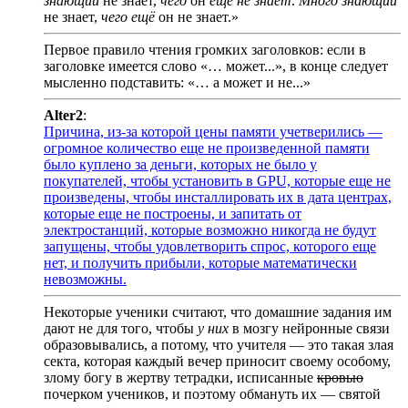
знающий
не знает,
чего
он
ещё не знает
.
Много знающий
не знает,
чего ещё
он не знает.»
Первое правило чтения громких заголовков: если в
заголовке имеется слово «… может...», в конце следует
мысленно подставить: «… а может и не...»
Alter2
:
Причина, из-за которой цены памяти учетверились —
огромное количество еще не произведенной памяти
было куплено за деньги, которых не было у
покупателей, чтобы установить в GPU, которые еще не
произведены, чтобы инсталлировать их в дата центрах,
которые еще не построены, и запитать от
электростанций, которые возможно никогда не будут
запущены, чтобы удовлетворить спрос, которого еще
нет, и получить прибыли, которые математически
невозможны.
Некоторые ученики считают, что домашние задания им
дают не для того, чтобы
у них
в мозгу нейронные связи
образовывались, а потому, что учителя — это такая злая
секта, которая каждый вечер приносит своему особому,
злому богу в жертву тетрадки, исписанные
кровью
почерком учеников, и поэтому обмануть их — святой