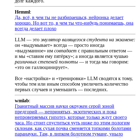
долг каждого.
Hemml
:
Да, всё, в чем ты не разбираешься, нейронка делает
хорошо. Но вот то, в чем ты что-нибудь понимаешь, она
всегда делает плохо
LLM — это
эмулятор валящегося студента на экзамене:
он «выдумывает» всегда — просто иногда
«выдуманное» им
совпадает
с правильным ответом —
и мы «ставим ему пятёрку»; а иногда является чушью
различных степеней полноты
— и тогда мы говорим:
«это он галлюцинирует».
Все «настройки» и «тренировки» LLM сводятся к тому,
чтобы тем или иным способом увеличить количество
первых случаев и уменьшить — последних.
wmlab
:
Гранитный массив науки окружен серой зоной
предгорий — непринятых, экзотических и пока
непроверяемых гипотез, которые только ждут своего
часа. Но стоит спуститься чуть ниже по этим пологим
склонам, как сухая почва сменяется топкими болотами
паранауки. Там, в липком болотном тумане, уныло