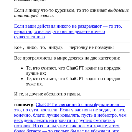
Если я пишу что-то курсивом, то это означает
выделение
интонацией голоса
.
Если ваши действия никого не раздражают — то это,
вероятно, означает, что вы не делаете ничего
существенного
.
Кое-, -либо, -то, -нибудь — чёрточку не позабудь!
Все программисты в мире делятся на две категории:
Те, кто считает, что ChatGPT кодит на порядок
лучше их;
Те, кто считает, что ChatGPT кодит на порядок
хуже их.
И те, и другие абсолютно правы.
ruomserg
:
ChatGPT и связанный с ним функционал —
это, по сути, костыли. Если у вас ноги не ходят, то это,
конечно, благо: лучше ковылять, пусть и небыстро, чем
весь день лежать на кровати и грустно смотреть в
потолок. Но если вы уже и так ногами ходите, а тем
более бегаете — то сколько бы вас не убеждали, что