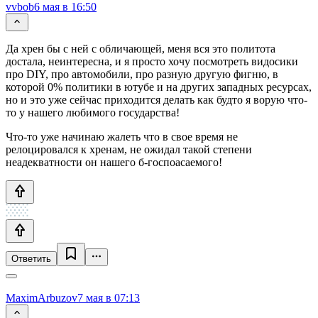
vvbob
6 мая в 16:50
Да хрен бы с ней с обличающей, меня вся это политота
достала, неинтересна, и я просто хочу посмотреть видосики
про DIY, про автомобили, про разную другую фигню, в
которой 0% политики в ютубе и на других западных ресурсах,
но и это уже сейчас приходится делать как будто я ворую что-
то у нашего любимого государства!
Что-то уже начинаю жалеть что в свое время не
релоцировался к хренам, не ожидал такой степени
неадекватности он нашего б-госпоасаемого!
Ответить
MaximArbuzov
7 мая в 07:13