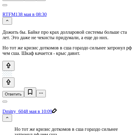
RTFM13
8 мая в 08:30
Дожить бы. Байке про крах долларовой системы больше ста
лет. Это даже не чекисты придумали, а еще до них.
Но тот же кризис доткомов в сша гораздо сильнее затронул рф
чем сша. Шкаф качается - крыс давит.
Ответить
Dmitry_604
8 мая в 10:09
Но тот же кризис доткомов в сша гораздо сильнее
затронул рф чем сша.