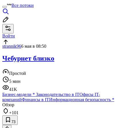
Все потоки
Войти
strannik96
6 мая в 08:50
Чебурнет близко
Простой
5 мин
41K
Бизнес-модели
*
Законодательство в IT
Офисы IT-
компаний
Финансы в IT
Информационная безопасность
*
Обзор
+101
73