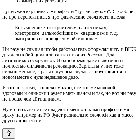
то эмиграция/релокация.
Тут нужна картинка с жирафом и "тут не глубоко". Я вообще
не про перспективы, я про физические сложности выезда.
Есть мнение, что строителям, сантехникам,
электрикам, дальнобойщикам, сварщикам и т. д.
эмигрировать проще, чем айтишникам.
Ни разу не слышал чтобы работодатель оформлял визу и ВНЖ
для дальнобойщика или сантехника из Росссии. Дла
айтишников оформляют. И одно время даже вывозили и
полностью оплачивали релокацию. Зарплаты у них тоже
сильно меньше, в разы в лучшем случае - а обустройство на
новом месте с нуля недешевое дело.
Я это не к тому, что невозможно, все тот же молодой,
здоровый и одинокий будет иметь шансы и так, но вот ни разу
не проще чем айтишникам.
Ну и опять же не все владеют именно такими профессиями -
врачу например из РФ будет радикально сложней как и массе
других профессий.