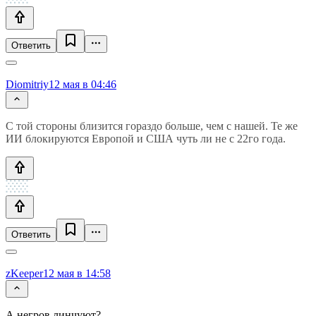
Ответить
Diomitriy
12 мая в 04:46
С той стороны близится гораздо больше, чем с нашей. Те же
ИИ блокируются Европой и США чуть ли не с 22го года.
Ответить
zKeeper
12 мая в 14:58
А негров линчуют?