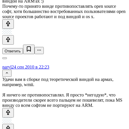
виндой на ARM'ах :)
Почему-то принято винде противопоставлять open source
софт, хотя большинство востребованных пользователями open
source проектов работают и под виндой и os x.
Ответить
naryl
24 сен 2010 в 22:23
Удачи вам в сборке под теоретической виндой на армах,
например, wmii.
Я ничего не противопоставлял. Я просто *негодую*, что
производители скорее всего пальцем не пошевелят, пока MS
винду со всем софтом не портируют на ARM.