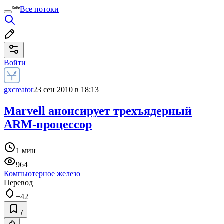
Все потоки
Войти
gxcreator
23 сен 2010 в 18:13
Marvell анонсирует трехъядерный
ARM-процессор
1 мин
964
Компьютерное железо
Перевод
+42
7