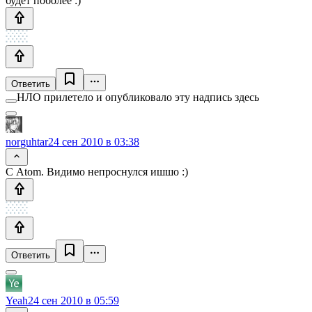
будет поболее :)
Ответить
НЛО прилетело и опубликовало эту надпись здесь
norguhtar
24 сен 2010 в 03:38
С Atom. Видимо непроснулся ишшо :)
Ответить
Yeah
24 сен 2010 в 05:59