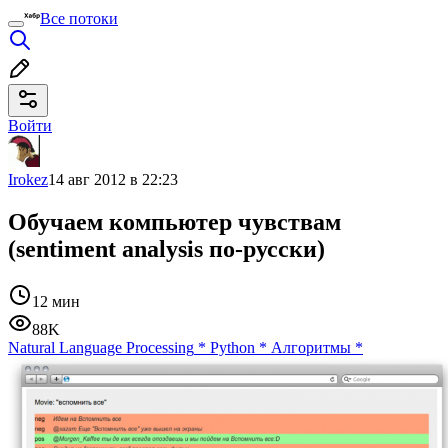
Все потоки
Войти
Irokez
14 авг 2012 в 22:23
Обучаем компьютер чувствам
(sentiment analysis по-русски)
12 мин
88K
Natural Language Processing
*
Python
*
Алгоритмы
*