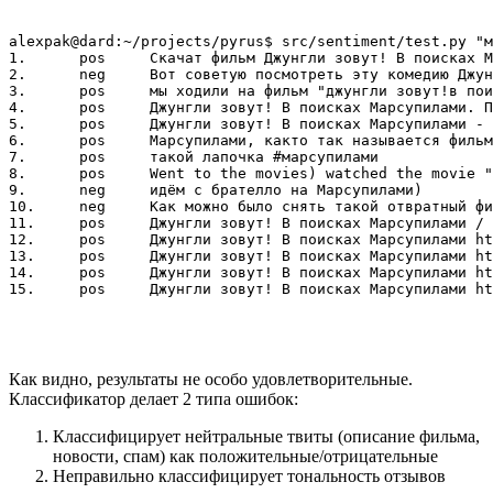
alexpak@dard:~/projects/pyrus$ src/sentiment/test.py "м
1.	pos	Скачат фильм Джунгли зовут! В поисках Марсупилами / Sur la piste du Marsupilami (2012) DVDRip http://t.co/to5EuTHL

2.	neg	Вот советую посмотреть эту комедию Джунгли зовут! В поисках Марсупилами (2012)!

3.	pos	мы ходили на фильм "джунгли зовут!в поисках марсупилами" мне понравилось

4.	pos	Джунгли зовут! В поисках Марсупилами. Приятного просмотра:)

5.	pos	Джунгли зовут! В поисках Марсупилами - Sur la piste du Marsupilami (2012) HDRip http://t.co/UB1hwnHh

6.	pos	Марсупилами, както так называется фильм. Норм такой, на один раз)

7.	pos	такой лапочка #марсупилами

8.	pos	Went to the movies) watched the movie "Джунгли зовут! В поисках Марсупилами." http://t.co/EBlIsWMs

9.	neg	идём с брателло на Марсупилами)

10.	neg	Как можно было снять такой отвратный фильм про Марсупилами?! Он такой няша

11.	pos	Джунгли зовут! В поисках Марсупилами / Sur la piste du Marsupilami (2012) http://t.co/OoH3chso

12.	pos	Джунгли зовут! В поисках Марсупилами http://t.co/rb1BWurX

13.	pos	Джунгли зовут! В поисках Марсупилами http://t.co/rHorvtvu

14.	pos	Джунгли зовут! В поисках Марсупилами http://t.co/xNBHadIN

Как видно, результаты не особо удовлетворительные.
Классификатор делает 2 типа ошибок:
Классифицирует нейтральные твиты (описание фильма,
новости, спам) как положительные/отрицательные
Неправильно классифицирует тональность отзывов