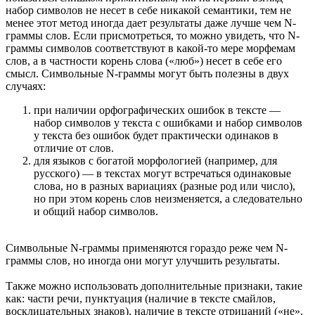
набор символов не несет в себе никакой семантики, тем не
менее этот метод иногда дает результаты даже лучше чем N-
граммы слов. Если присмотреться, то можно увидеть, что N-
граммы символов соответствуют в какой-то мере морфемам
слов, а в частности корень слова («люб») несет в себе его
смысл. Символьные N-граммы могут быть полезны в двух
случаях:
при наличии орфографических ошибок в тексте —
набор символов у текста с ошибками и набор символов
у текста без ошибок будет практически одинаков в
отличие от слов.
для языков с богатой морфологией (например, для
русского) — в текстах могут встречаться одинаковые
слова, но в разных вариациях (разные род или число),
но при этом корень слов неизменяется, а следовательно
и общий набор символов.
Символьные N-граммы применяются гораздо реже чем N-
граммы слов, но иногда они могут улучшить результаты.
Также можно использовать дополнительные признаки, такие
как: части речи, пунктуация (наличие в тексте смайлов,
восклицательных знаков), наличие в тексте отрицаний («не»,