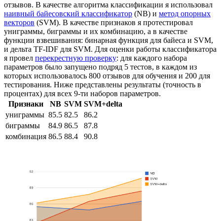
отзывов. В качестве алгоритма классификации я использовал
наивный байесовский классификатор
(NB) и
метод опорных
векторов
(SVM). В качестве признаков я протестировал
униграммы, биграммы и их комбинацию, а в качестве
функции взвешивания: бинарная функция для байеса и SVM,
и дельта TF-IDF для SVM. Для оценки работы классификатора
я провел
перекрестную проверку
: для каждого набора
параметров было запущено подряд 5 тестов, в каждом из
которых использовалось 800 отзывов для обучения и 200 для
тестирования. Ниже представлены результаты (точность в
процентах) для всех 9-ти наборов параметров.
Признаки
NB
SVM
SVM+delta
униграммы
85.5
82.5
86.2
биграммы
84.9
86.5
87.8
комбинация
86.5
88.4
90.8