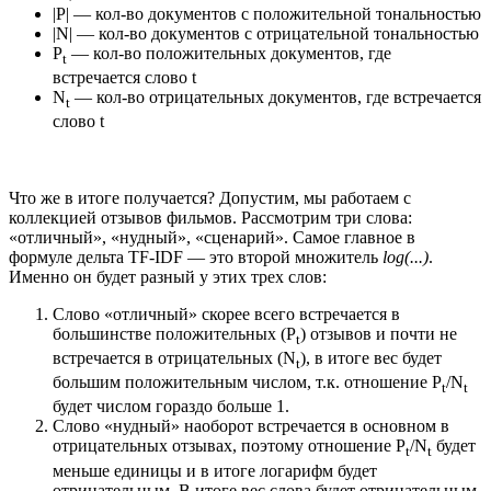
|P| — кол-во документов с положительной тональностью
|N| — кол-во документов с отрицательной тональностью
P
— кол-во положительных документов, где
t
встречается слово t
N
— кол-во отрицательных документов, где встречается
t
слово t
Что же в итоге получается? Допустим, мы работаем с
коллекцией отзывов фильмов. Рассмотрим три слова:
«отличный», «нудный», «сценарий». Самое главное в
формуле дельта TF-IDF — это второй множитель
log(...)
.
Именно он будет разный у этих трех слов:
Слово «отличный» скорее всего встречается в
большинстве положительных (P
) отзывов и почти не
t
встречается в отрицательных (N
), в итоге вес будет
t
большим положительным числом, т.к. отношение P
/N
t
t
будет числом гораздо больше 1.
Слово «нудный» наоборот встречается в основном в
отрицательных отзывах, поэтому отношение P
/N
будет
t
t
меньше единицы и в итоге логарифм будет
отрицательным. В итоге вес слова будет отрицательным