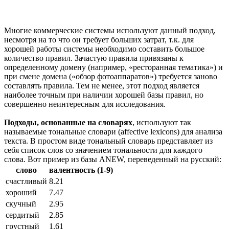
Многие коммерческие системы используют данный подход,
несмотря на то что он требует больших затрат, т.к. для
хорошей работы системы необходимо составить большое
количество правил. Зачастую правила привязаны к
определенному домену (например, «ресторанная тематика») и
при смене домена («обзор фотоаппаратов») требуется заново
составлять правила. Тем не менее, этот подход является
наиболее точным при наличии хорошей базы правил, но
совершенно неинтересным для исследования.
Подходы, основанные на словарях
, используют так
называемые тональные словари (affective lexicons) для анализа
текста. В простом виде тональный словарь представляет из
себя список слов со значением тональности для каждого
слова. Вот пример из базы ANEW, переведенный на русский:
слово
валентность
(1-9)
счастливый
8.21
хороший
7.47
скучный
2.95
сердитый
2.85
грустный
1.61