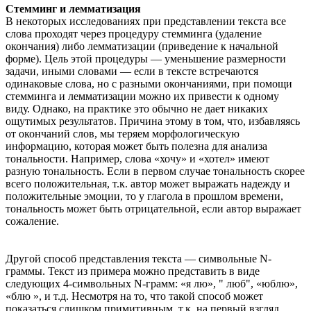
Стемминг и лемматизация
В некоторых исследованиях при представлении текста все
слова проходят через процедуру стемминга (удаление
окончания) либо лемматизации (приведение к начальной
форме). Цель этой процедуры — уменьшение размерности
задачи, иными словами — если в тексте встречаются
одинаковые слова, но с разными окончаниями, при помощи
стемминга и лемматизации можно их привести к одному
виду. Однако, на практике это обычно не дает никаких
ощутимых результатов. Причина этому в том, что, избавляясь
от окончаний слов, мы теряем морфологическую
информацию, которая может быть полезна для анализа
тональности. Например, слова «хочу» и «хотел» имеют
разную тональность. Если в первом случае тональность скорее
всего положительная, т.к. автор может выражать надежду и
положительные эмоции, то у глагола в прошлом времени,
тональность может быть отрицательной, если автор выражает
сожаление.
Другой способ представления текста — символьные N-
граммы. Текст из примера можно представить в виде
следующих 4-символьных N-грамм: «я лю», " люб", «юблю»,
«блю », и т.д. Несмотря на то, что такой способ может
показаться слишком примитивным, т.к. на первый взгляд