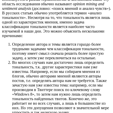
область исследования обычно называют
opinion mining and
sentiment analysis
(дословно: «поиск мнений и анализ чувств»).
В русских статьях обычно употребляется термин «анализ
тональности». Несмотря на то, что тональность является лишь
одной из характеристик мнения, именно задача
классификации тональности является наиболее часто
изучаемой в наши дни. Это можно объяснить несколькими
причинами:
Определение автора и темы является гораздо более
трудными задачами чем классификация тональности,
поэтому имеет смысл сначала решить более простую
задачу, а затем уже переключиться на остальные.
Во многих случаях нам достаточно лишь определить
тональность, т.к. другие характеристики нам уже
известны. Например, если мы собираем мнения из
блогов, обычно авторами мнений являются авторы
постов, т.е. определять автора нам не требуется. Также
зачастую нам уже известна тема: например, если мы
производим в Твиттере поиск по ключевому слову
«Windows 8», то затем нам нужно лишь определить
тональность найденных твитов. Конечно же, это
работает не во всех случаях, а лишь в большинстве из
них. Но эти допущения позволяют в значительной мере
упростить и так нелегкую задачу.