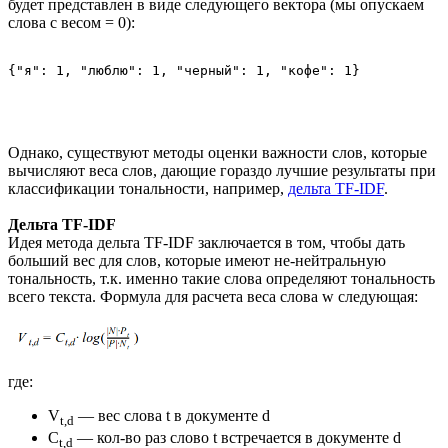
будет представлен в виде следующего вектора (мы опускаем
слова с весом = 0):
Однако, существуют методы оценки важности слов, которые
вычисляют веса слов, дающие гораздо лучшие результаты при
классификации тональности, например,
дельта TF-IDF
.
Дельта TF-IDF
Идея метода дельта TF-IDF заключается в том, чтобы дать
больший вес для слов, которые имеют не-нейтральную
тональность, т.к. именно такие слова определяют тональность
всего текста. Формула для расчета веса слова w следующая:
где:
V
— вес слова t в документе d
t,d
С
— кол-во раз слово t встречается в документе d
t,d