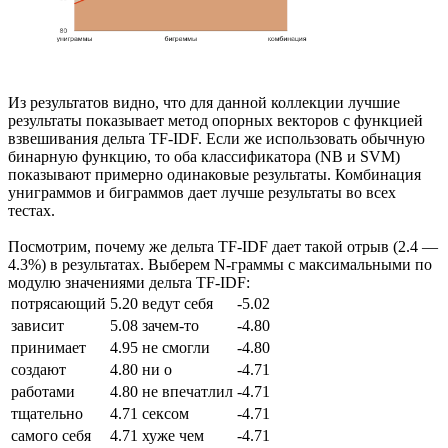
Из результатов видно, что для данной коллекции лучшие
результаты показывает метод опорных векторов с функцией
взвешивания дельта TF-IDF. Если же использовать обычную
бинарную функцию, то оба классификатора (NB и SVM)
показывают примерно одинаковые результаты. Комбинация
униграммов и биграммов дает лучше результаты во всех
тестах.
Посмотрим, почему же дельта TF-IDF дает такой отрыв (2.4 —
4.3%) в результатах. Выберем N-граммы с максимальными по
модулю значениями дельта TF-IDF:
потрясающий
5.20
ведут себя
-5.02
зависит
5.08
зачем-то
-4.80
принимает
4.95
не смогли
-4.80
создают
4.80
ни о
-4.71
работами
4.80
не впечатлил
-4.71
тщательно
4.71
сексом
-4.71
самого себя
4.71
хуже чем
-4.71