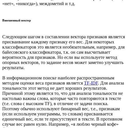
«нет», «никогда»), междометий и т.д.
Взвешенный вектор
Следующим шагом в составлении вектора признаков является
присваивание каждому признаку его вес. Для некоторых
классификаторов это является необязательным, например, для
байесовского классификатора, т.к. он сам высчитывает
вероятность для признаков. Но если вы используете метод
опорных векторов, то задание весов может заметно улучшить
результаты.
В информационном поиске наиболее распространенным
методом оценки веса признаков является
TF-IDF
. Для анализа
тональности этот метод не дает хороших результатов.
Причиной этому является то, что для анализа тональности не
настолько важны слова, которые часто повторяются в тексте
(т.е. слова с высоким TF), в отличие от задачи поиска.
Поэтому обычно используют бинарный вес, т.е., признакам
(если используем униграммы, то словам) присваивается
единичный вес, если те присутствуют в тексте. В противном
случае вес равен нулю. Например, «я люблю черный кофе»