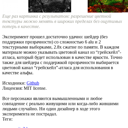
Еще раз картинка с результатом: разрешение цветной
текстуры можно менять в широких пределах без ощутимых
потерь в качестве.
Эксперимент прошел достаточно удачно: шейдер (без
поддержки прозрачности) со сложностью 6 alu и 2
текстурными выборками, 2.8х сжатие по памяти. В каждом
материале можно указывать цветовой канал из “грейскейл”-
атласа, который будет использован в качестве яркости. Точно
также для шейдера с поддержкой прозрачности выбирается
цветовой канал “грейскейл”-атласа для использования в
качестве альфы.
Исходники:
Github
Лицензия: MIT license.
Все персонажи являются вымышленными и любое
совпадение с реально живущими или когда-либо жившими
людьми случайно. Ни один дизайнер в ходе этого
эксперимента не пострадал.
Теги: