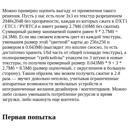
Можно примерно оценить выгоду от применения такого
решения. Пусть у нас есть поле 3х3 из текстур разрешением
2048х2048 без прозрачности, каждая из которых сжата в DXT1
/ ETC1 / PVRTC4 и имеет размер 2.7Мб (16Мб без сжатия).
Суммарный размер занимаемой памяти равен 9 * 2.7Мб =
24.3Мб. Если мы сможем извлечь цвет из каждой текстуры,
уменьшим размер этой “цветной” карты до 256х256 и
размером в 0.043Мб (выглядит это вполне сносно, то есть
достаточно хранить 1/64 часть от общей площади текстуры), а
полноразмерные “грейскейлы” упакуем по 3 штуки в новые
текстуры, то получим примерный размер: 0.043Мб * 9 + 3 *
2.7Мб = 8.5Мб (размер оценочный, с округлением в большую
сторону). Таким образом, мы можем получить сжатие в 2.8
раза — звучит довольно неплохо, учитывая ограниченные
аппаратные возможности мобильных устройств и
неограниченные желания дизайнеров / контентщиков. Можно
либо сильно уменьшить потребление ресурсов и время
загрузки, либо накинуть еще контента.
Первая попытка