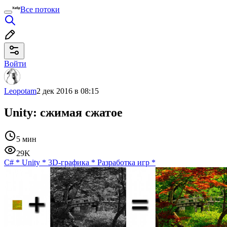
Все потоки
Войти
Leopotam
2 дек 2016 в 08:15
Unity: сжимая сжатое
5 мин
29K
C#
*
Unity
*
3D-графика
*
Разработка игр
*