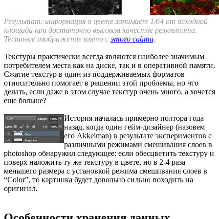
Результат: информация о цвете занимает 1/64 от исходной
площади при достаточно высоком качестве результата.
Тестовое изображение взято с
этого сайта
.
Текстуры практически всегда являются наиболее значимым
потребителем места как на диске, так и в оперативной памяти.
Сжатие текстур в один из поддерживаемых форматов
относительно помогает в решении этой проблемы, но что
делать, если даже в этом случае текстур очень много, а хочется
еще больше?
История началась примерно полтора года
назад, когда один гейм-дизайнер (назовем
его Akkelman) в результате экспериментов с
различными режимами смешивания слоев в
photoshop обнаружил следующее: если обесцветить текстуру и
поверх наложить ту же текстуру в цвете, но в 2-4 раза
меньшего размера с установкой режима смешивания слоев в
“Color”, то картинка будет довольно сильно походить на
оригинал.
Особенности хранения данных