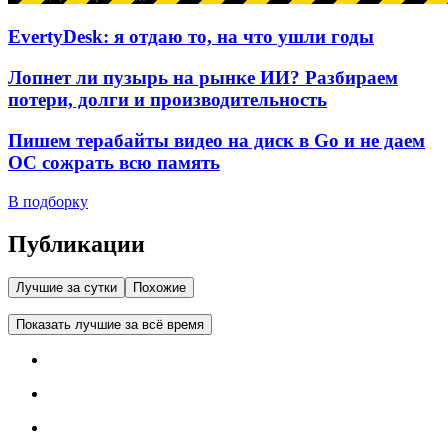
EvertyDesk: я отдаю то, на что ушли годы
Лопнет ли пузырь на рынке ИИ? Разбираем
потери, долги и производительность
Пишем терабайты видео на диск в Go и не даем
ОС сожрать всю память
В подборку
Публикации
Лучшие за сутки
Похожие
Показать лучшие за всё время