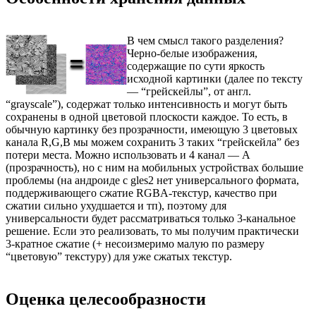
В чем смысл такого разделения?
Черно-белые изображения,
содержащие по сути яркость
исходной картинки (далее по тексту
— “грейскейлы”, от англ.
“grayscale”), содержат только интенсивность и могут быть
сохранены в одной цветовой плоскости каждое. То есть, в
обычную картинку без прозрачности, имеющую 3 цветовых
канала R,G,B мы можем сохранить 3 таких “грейскейла” без
потери места. Можно использовать и 4 канал — A
(прозрачность), но с ним на мобильных устройствах большие
проблемы (на андроиде с gles2 нет универсального формата,
поддерживающего сжатие RGBA-текстур, качество при
сжатии сильно ухудшается и тп), поэтому для
универсальности будет рассматриваться только 3-канальное
решение. Если это реализовать, то мы получим практически
3-кратное сжатие (+ несоизмеримо малую по размеру
“цветовую” текстуру) для уже сжатых текстур.
Оценка целесообразности