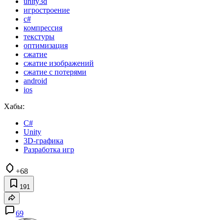
unity3d
игростроение
c#
компрессия
текстуры
оптимизация
сжатие
сжатие изображений
сжатие с потерями
android
ios
Хабы:
C#
Unity
3D-графика
Разработка игр
+68
191
69