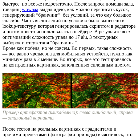
быстрее, но все же недостаточно. После запроса помощи зала,
товарищ
wowaaa
выдал идею, как можно переписать кусок,
генерирующий “бранчинг”, без условий, за что ему большое
спасибо. Часть вычислений по условию было вынесено в
lookup-текстуру, которая генерировалась скриптом в редакторе
и потом просто использовалась в шейдере. В результате всех
оптимизаций сложность упала до 17 alu, 3 текстурных
выборок и отсутствия “бранчинга”.
Вроде как победа, но не совсем. Во-первых, такая сложность
— все равно чрезмерна для мобильных устройств, нужно как
минимум раза в 2 меньше. Во-вторых, все это тестировалось
на контрастных картинках, заполненных сплошным цветом.
Пример артефактов (кликабельно): слева ошибочный, справа
— эталонный варианты
После тестов на реальных картинках с градиентами и
прочими прелестями (фотографии природы) выяснилось, что