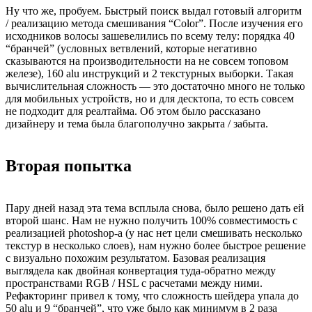
Ну что же, пробуем. Быстрый поиск выдал готовый алгоритм
/ реализацию метода смешивания “Color”. После изучения его
исходников волосы зашевелились по всему телу: порядка 40
“бранчей” (условных ветвлений, которые негативно
сказываются на производительности на не совсем топовом
железе), 160 alu инструкций и 2 текстурных выборки. Такая
вычислительная сложность — это достаточно много не только
для мобильных устройств, но и для десктопа, то есть совсем
не подходит для реалтайма. Об этом было рассказано
дизайнеру и тема была благополучно закрыта / забыта.
Вторая попытка
Пару дней назад эта тема всплыла снова, было решено дать ей
второй шанс. Нам не нужно получить 100% совместимость с
реализацией photoshop-а (у нас нет цели смешивать несколько
текстур в несколько слоев), нам нужно более быстрое решение
с визуально похожим результатом. Базовая реализация
выглядела как двойная конвертация туда-обратно между
пространствами RGB / HSL с расчетами между ними.
Рефакторинг привел к тому, что сложность шейдера упала до
50 alu и 9 “бранчей”, что уже было как минимум в 2 раза