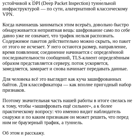
устойчивой к DPI (Deep Packet Inspection) туннельной
инфраструктурой — по сути, альтернативой классическому
VPN.
Когда начинаешь заниматься этим всерьёз, довольно быстро
обнаруживается неприятная вещь: шифрование само по себе
давно уже не означает, что трафик нельзя распознать.
Содержимое пакетов действительно можно скрыть, но пакет
от этого не исчезает. У него остаются размер, направление,
время появления; соединение начинается с определённой
последовательности сообщений, TLS-клиент определённым
образом представляется серверу, поток ускоряется,
замедляется, замирает и снова начинает передавать данные.
Для человека всё это выглядит как куча зашифрованных
байтов. Для классификатора — как вполне пригодный набор
признаков.
Поэтому значительная часть нашей работы в итоге свелась не
к тому, чтобы «зашифровать ещё сильнее», а к более
практическому вопросу: что именно видит наблюдатель
снаружи и по каким признакам он может решить, что перед
ним не браузерный трафик, а туннель.
Об этом и расскажу.