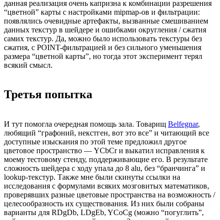
данная реализация очень капризна к комбинации разрешения
“цветной” карты с настройками mipmap-ов и фильтрации:
появлялись очевидные артефакты, вызванные смешиванием
данных текстур в шейдере и ошибками округления / сжатия
самих текстур. Да, можно было использовать текстуры без
сжатия, с POINT-фильтрацией и без сильного уменьшения
размера “цветной карты”, но тогда этот эксперимент терял
всякий смысл.
Третья попытка
И тут помогла очередная помощь зала. Товарищ
Belfegnar
,
любящий “графоний, некстген, вот это все” и читающий все
доступные изыскания по этой теме предложил другое
цветовое пространство — YCbCr и выкатил исправления к
моему тестовому стенду, поддерживающие его. В результате
сложность шейдера с ходу упала до 8 alu, без “бранчинга” и
lookup-текстур. Также мне были скинуты ссылки на
исследования с формулами всяких мозговитых математиков,
проверявших разные цветовые пространства на возможность /
целесообразность их существования. Из них были собраны
варианты для RDgDb, LDgEb, YCoCg (можно “погуглить”,