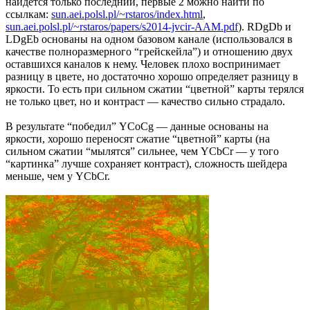
найдется только последний, первые 2 можно найти по
ссылкам:
sun.aei.polsl.pl/~rstaros/index.html
,
sun.aei.polsl.pl/~rstaros/papers/s2014-jvcir-AAM.pdf
). RDgDb и
LDgEb основаны на одном базовом канале (использовался в
качестве полноразмерного “грейскейла”) и отношению двух
оставшихся каналов к нему. Человек плохо воспринимает
разницу в цвете, но достаточно хорошо определяет разницу в
яркости. То есть при сильном сжатии “цветной” карты терялся
не только цвет, но и контраст — качество сильно страдало.
В результате “победил” YCoCg — данные основаны на
яркости, хорошо переносят сжатие “цветной” карты (на
сильном сжатии “мылятся” сильнее, чем YCbCr — у того
“картинка” лучше сохраняет контраст), сложность шейдера
меньше, чем у YCbCr.