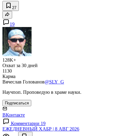
27
19
128K+
Охват за 30 дней
1130
Карма
Вячеслав Голованов
@SLY_G
Научпоп. Проповедую в храме науки.
Подписаться
ВКонтакте
Комментарии 19
ЕЖЕДНЕВНЫЙ ХАБР | 8 АВГ 2026