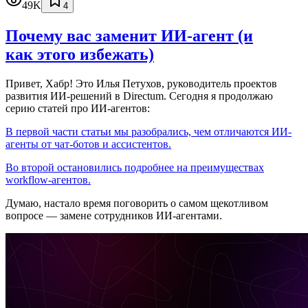
49K
4
Почему вас заменит ИИ‑агент (и
как этого избежать)
Привет, Хабр! Это Илья Петухов, руководитель проектов
развития ИИ-решений в Directum. Сегодня я продолжаю
серию статей про ИИ-агентов:
В первой части статьи мы разобрались, чем отличаются ИИ-
агенты от чат-ботов и ассистентов.
Во второй остановились подробнее на преимуществах
workflow-агентов.
Думаю, настало время поговорить о самом щекотливом
вопросе — замене сотрудников ИИ-агентами.