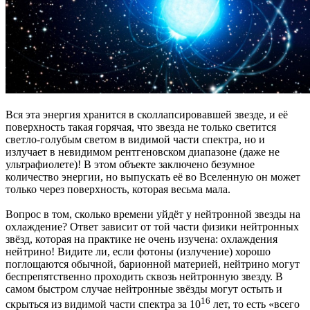
Вся эта энергия хранится в сколлапсировавшей звезде, и её
поверхность такая горячая, что звезда не только светится
светло-голубым светом в видимой части спектра, но и
излучает в невидимом рентгеновском диапазоне (даже не
ультрафиолете)! В этом объекте заключено безумное
количество энергии, но выпускать её во Вселенную он может
только через поверхность, которая весьма мала.
Вопрос в том, сколько времени уйдёт у нейтронной звезды на
охлаждение? Ответ зависит от той части физики нейтронных
звёзд, которая на практике не очень изучена: охлаждения
нейтрино! Видите ли, если фотоны (излучение) хорошо
поглощаются обычной, барионной материей, нейтрино могут
беспрепятственно проходить сквозь нейтронную звезду. В
самом быстром случае нейтронные звёзды могут остыть и
16
скрыться из видимой части спектра за 10
лет, то есть «всего