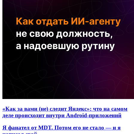
«Как за вами (не) следит Яндекс»: что на самом
деле происходит внутри Android-приложений
Я фанател от MDT. Потом его не стало — и я