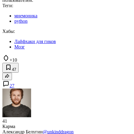
пользователей.
Теги:
мнемоника
python
Хабы:
Лайфхаки для гиков
Мозг
+10
47
27
41
Карма
Александр Белугин
@unkinddragon