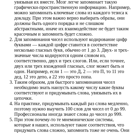
увязывая их вместе. Мозг легче запоминает такую
графически-пространственную информацию. Например,
можно запоминать ключевые слова из каждого тезиса к
докладу. При этом важно верно выбирать образы, они
должны быть одного порядка и не слишком
абстрактными, иначе их взаимодействие не будет таким
красочным и запомнить будет сложно.
Для запоминания чисел используют кодирование цифр
буквами — каждой цифре ставится в соответствие
несколько гласных букв, обычно от 1 до 3. Двух- и трех-
значные числа кодируются одним словом из,
соответственно, двух и трех слогов. Или, если точнее,
двух или трех вхождений гласных, слог может быть и
один. Например, если 1 — это Д, 2 — это П, то 11 это
дед, 12 это депо, а 22 это просто попа.
Таким образом, для быстрого запоминания чисел
необходимо знать наизусть какому числу какие буквы
соответствуют и придумывать слова, увязывать их в
цепочки.
На практике, придумывать каждый раз слова медленно,
поэтому нужно выучить 100 слов для чисел от 0 до 99.
Профессионалы иногда знают слова до чисел до 999.
При этом почему-то те мнемонические системы,
которые я нашел, используют такие соответствия, что
придумать слова сложно, запомнить тоже не очень. Они