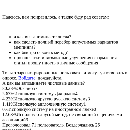
Надеюсь, вам понравилось, а также буду рад советам:
а как вы запоминаете числа?
как сделать полный перебор допустимых вариантов
мэппинга?
как быстро освоить метод?
про опечатки и возможные улучшения оформления
статьи прошу писать в личные сообщения
Только зарегистрированные пользователи могут участвовать в
опросе.
Войдите
, пожалуйста.
А как вы запоминаете числовые данные?
80.28%
Обычно
57
5.63%
Использую систему Джордано
4
4.23%
Использую другую русскую систему
3
1.41%
Использую англоязычную систему
1
0%
Использую систему на иностранном языке
0
12.68%
Использую другой метод, не связанный с цепочками
ассоциаций
9
Проголосовал 71 пользователь. Воздержались 26